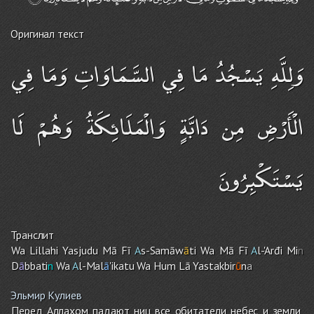
Оригинал текст
وَلِلَّهِ يَسْجُدُ مَا فِي السَّمَاوَاتِ وَمَا فِي
الْأَرْضِ مِن دَابَّةٍ وَالْمَلَائِكَةُ وَهُمْ لَا
يَسْتَكْبِرُونَ
Транслит
Wa Lillahi Yasjudu Mā Fī
A
s-Samāw
ā
ti Wa Mā Fī
A
l-'Arđi Mi
n
D
ā
bbati
n
Wa
A
l-Mal
ā
'ikatu Wa Hu
m
Lā Yastakbir
ū
n
a
Эльмир Кулиев
Перед Аллахом падают ниц все обитатели небес и земли,