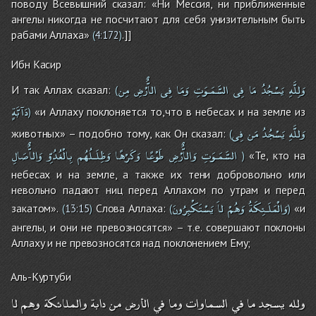
поводу Всевышний сказал: «Ни Мессия, ни приближенные
ангелы никогда не посчитают для себя унизительным быть
рабами Аллаха»
.]]
(
4:172
)
Ибн Касир
وَلِلَّهِ
يَسْجُدُ
مَا
فِى
السَّمَـوَتِ
وَمَا
فِى
الاٌّرْضِ
مِن
И так Аллах сказал:
(
دَآبَّةٍ
«и Аллаху поклоняется то,что в небесах и на земле из
)
وَللَّهِ
يَسْجُدُ
مَن
فِى
животных» – подобно тому, как Он сказал:
(
السَّمَـوَتِ
وَالاٌّرْضِ
طَوْعًا
وَكَرْهًا
وَظِلَـلُهُم
بِالْغُدُوِّ
وَالاٌّصَالِ
«Те, кто на
)
небесах и на земле, а также их тени добровольно или
невольно падают ниц перед Аллахом по утрам и перед
وَالْمَلَـئِكَةُ
وَهُمْ
لاَ
يَسْتَكْبِرُونَ
закатом».
Слова Аллаха:
«и
(
13:15
)
(
)
ангелы, и они не превозносятся» – т.е. совершают поклоны
Аллаху и не превозносятся над поклонением Ему;
Аль-Куртуби
ولله
يسجد
ما
في
السماوات
وما
في
الأرض
من
دابة
والملائكة
وهم
لا