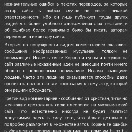
незначительные ошибки в текстах переводов, за которые
автор сайта в любом случае не несёт никакой
ответственности, ибо он лишь публикует труды других
людей для более удобного ознакомления с их текстами, и
об ошибках более правильно было бы писать авторам
переводов, а не автору сайта.
Вторым по популярности видом комментариев оказались
сообщения необразованных мусульман, толком не
понимающих Ислам в свете Корана и сунны и несущих на
сайт различные искажённые идеи, не имеющие почти ничего
общего с полноценным пониманием Ислама знающими
людьми. Часто эти люди не оказываются способны даже
прочитать полностью все толкования к тому аяту, который
они решили обсуждать.
Третий вид комментариев - сообщения от христиан, типично
желающих протолкнуть свою идеологию на мусульманский
сайт, что естественно никогда не будет являться
допустимым здесь в силу того, что Аллах детально и
подробно разъясняет в множестве аятов Корана те ошибки
в убеждениях современных христиан, которые им было бы