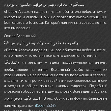
يستكبرون
يخافون
ربهم
من
فوقهم
ويفعلون
ما
يؤمرون
«Перед Аллахом падают ниц все обитатели небес и земли,
животные и ангелы, и они не проявляют высокомерия. Они
боятся своего Господа, Который над ними, и совершают то,
что им велено».
Сказал Всевышний:
ولله
يسجد
ما
في
السماوات
وما
في
الأرض
من
دابة
«Перед Аллахом падают ниц все обитатели небес и земли,
животные». — то есть из всего, что движется по земле.
والملائكة
«и ангелы». — здесь подразумеваются ангелы,
пребывающие на земле. Всевышний особо выделил их
упоминанием из-за возвышенности их положения и степени,
отделив их от прочих «тварей земных» словесно, хотя они
и входят в общее понятие «живых существ». Подобный
словесный оборот есть в других словах Всевышнего Аллаха:
فيهما
فاكهة
ونخل
ورمان
«В них обоих есть фрукты, финиковые
пальмы, гранаты».
(Коран
55:68
)
где плоды финиковой пальмы и граната упомянуты