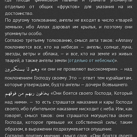
отдельно от общих «фруктов» для указания на их
достоинство.
По другому толкованию, ангелы не входят в число «тварей
земных», ибо Аллах даровал им крылья, и поэтому они
упомянуты особо.
Согласно третьему толкованию, смысл аята таков: «Аллаху
поклоняются все, кто на небесах — ангелы, солнце, луна,
звезды, ветры и облака, — и все, кто на земле из живых
тварей, а также ангелы земли
».
(отдельно от небесных)
وهم
لا
يستكبرون
«и они не проявляют высокомерия». – над
поклонением Господу своему. Это — ответ тем курайшитам,
которые утверждали, будто ангелы — дочери Всевышнего.
يخافون
ربهم
من
فوقهم
«Они боятся своего Господа, Который
над ними». — то есть страшатся наказания и кары Господа
своего, ибо губительное наказание нисходит с неба. Или, как
говорят, смысл таков: они страшатся могущества своего
Господа, которое превыше их собственной силы; таким
образом, в выражении подразумевается опущение.
Согласно другому мнению, смысл слов: «Они боятся своего