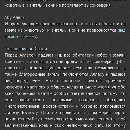
животные и ангелы, и они не проявляют высокомерия.
Абу Адель
И пред Аллахом преклоняются ниц те, кто в небесах и на
земле из животных, и ангелы, и они не превозносятся
(над
.
поклонением Ему)
Толкование ас-Саади
Перед Аллахом падают ниц все обитатели небес и земли,
животные и ангелы, и они не проявляют высокомерия. [[Все
животные, обладающие даром речи или безмолвные, а
также благородные ангелы поклоняются Аллаху и падают
ниц перед Ним. Это откровение является примером
включения частного в общее. Аллах вначале упомянул обо
всех творениях, а затем особо отметил ангелов, потому что
они превосходят остальные создания, обладают
многочисленными достоинствами и усердно поклоняются
своему Господу. Они не проявляют высокомерия перед
поклонением Ему, несмотря на свою многочисленность, свой
величественный нрав и свою недюжинную силу. По этому