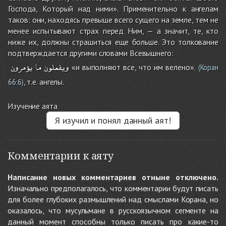
Господа, Который над ними». Применительно к ангелам
таков: они, находясь превыше всего сущего на земле, тем не
менее испытывают страх перед Ним, — а значит, те, кто
ниже их, должны страшиться еще больше. Это толкование
подтверждается другими словами Всевышнего:
ويفعلون
ما
يؤمرون
«и выполняют все, что им велено».
(Коран
, т.е. ангелы.
66:6
)
Изучение аята
Я изучил и понял данный аят!
Комментарии к аяту
Написание новых комментариев отныне отключено.
Изначально предполагалось, что комментарии будут писать
для более глубоких размышлений над смыслами Корана, но
оказалось, что мусульмане в русскоязычном сегменте на
данный момент способны только писать про какие-то