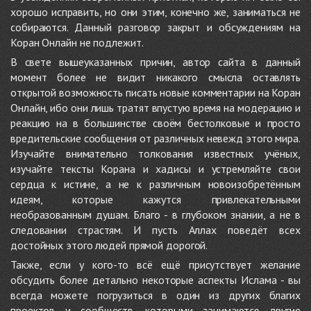
хорошо исправить, но они этим, конечно же, заниматься не
собираются. Данный разговор закрыт и обсуждениям на
Коран Онлайн не подлежит.
В свете вышеуказанных причин, автор сайта в данный
момент более не видит никакого смысла оставлять
открытой возможность писать новые комментарии на Коран
Онлайн, ибо они лишь тратят впустую время на модерацию и
реакцию на в большинстве своём бестолковые и просто
вредительские сообщения от различных невежд этого мира.
Изучайте внимательно толкования известных учёных,
изучайте тексты Корана и хадисы и устремляйте свои
сердца к истине, а не к различным новоизобретённым
идеям, которые кажутся привлекательными
необразованным душам. Благо - в глубоком знании, а не в
следовании страстям. И пусть Аллах поведёт всех
достойных этого людей прямой дорогой.
Также, если у кого-то всё ещё присутствует желание
обсудить более детально некоторые аспекты Ислама - вы
всегда можете погрузиться в один из других благих
проектов и сообществ, которыми занимаются другие