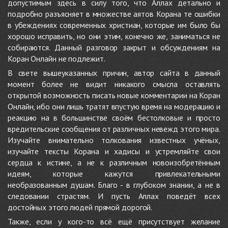
допустимым здесь в силу того, что Аллах детально и
подробно разъясняет в множестве аятов Корана те ошибки
в убеждениях современных христиан, которые им было бы
хорошо исправить, но они этим, конечно же, заниматься не
собираются. Данный разговор закрыт и обсуждениям на
Коран Онлайн не подлежит.
В свете вышеуказанных причин, автор сайта в данный
момент более не видит никакого смысла оставлять
открытой возможность писать новые комментарии на Коран
Онлайн, ибо они лишь тратят впустую время на модерацию и
реакцию на в большинстве своём бестолковые и просто
вредительские сообщения от различных невежд этого мира.
Изучайте внимательно толкования известных учёных,
изучайте тексты Корана и хадисы и устремляйте свои
сердца к истине, а не к различным новоизобретённым
идеям, которые кажутся привлекательными
необразованным душам. Благо - в глубоком знании, а не в
следовании страстям. И пусть Аллах поведёт всех
достойных этого людей прямой дорогой.
Также, если у кого-то всё ещё присутствует желание