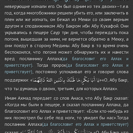
неверующие изгнали его. Он был одним из тех двоих»–т.е.в
год, когда многобожники решили убить его, или заключить в
плен или же изгнать, он бежал из Мекки со своим верным
другом и сподвижником Абу Бакром ибн Абу Кухафой. Они
укрывались в пещере Саур три дня, чтобы переждать пока
погоня, вышедшая за ними, не вернется обратно в Мекку, а
они поедут в сторону Медины. Абу Бакр в то время очень
беспокоился, что погоня может обнаружить их и нанести
вред посланнику Аллаха
(да благословит его Аллах и
. Тогда пророк
приветствует)
(да благословит его Аллах и
, постоянно успокаивал его и говорил слова
приветствует)
يَا
أَبَا
بَكْرٍ،
مَا
ظَنُكَ
بِاثْنَينِ
اللهُ
ثَالِثُهُمَا
поддержки: «
»«О, Абу Бакр,
что ты думаешь о двоих, третьим, для которых Аллах».
Имам Ахмад передает со слов Анаса, что Абу Бакр сказал:
«Когда мы были в пещере, я сказал посланнику Аллаха, да
благословит его Аллах и приветствует: «Если кто-нибудь из
них посмотрел бы себе под ноги, то увидел бы нас».Тогда
посланник Аллаха
(да благословит его Аллах и приветствует)
يَا
أَبَا
بَكْرٍ،
مَا
ظَنُكَ
بِاثْنَينِ
اللهُ
ثَالِثُهُمَا
сказал: «
» «О, Абу Бакр, что