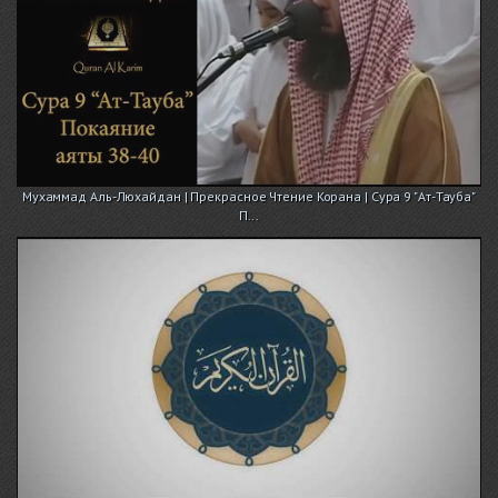
Мухаммад Аль-Люхайдан | Прекрасное Чтение Корана | Сура 9 "Ат-Тауба"
П...