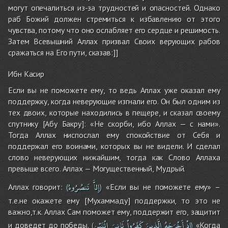
могут опечалиться из-за трудностей и опасностей. Однако
раб Божий должен стремиться к избавлению от этого
чувства, потому что оно ослабляет его сердце и решимость.
Затем Всевышний Аллах призвал Своих верующих рабов
сражаться на Его пути, сказав:]]
Ибн Касир
Если вы не поможете ему, то ведь Аллах уже оказал ему
поддержку, когда неверующие изгнали его. Он был одним из
тех двоих, которые находились в пещере, и сказал своему
спутнику [Абу Бакру]: «Не скорби, ибо Аллах — с нами».
Тогда Аллах ниспослал ему спокойствие от Себя и
поддержал его воинами, которых вы не видели. И сделал
слово неверующих нижайшим, тогда как Слово Аллаха
превыше всего. Аллах — Могущественный, Мудрый.
إِلاَّ
تَنصُرُوهُ
Аллах говорит:
«Если вы не поможете ему» –
(
)
т.е.не окажете ему [Мухаммаду] поддержки, то это не
важно,т.к. Аллах Сам поможет ему, поддержит его, защитит
إِذْ
أَخْرَجَهُ
الَّذِينَ
كَفَرُواْ
ثَانِيَ
اثْنَيْنِ
и доведет до победы.
«Когда
(
)