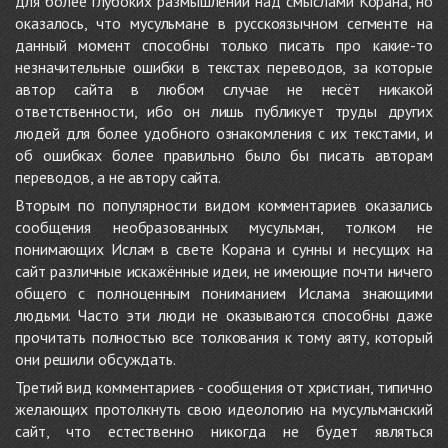
для более глубоких размышлений над смыслами Корана, но
оказалось, что мусульмане в русскоязычном сегменте на
данный момент способны только писать про какие-то
незначительные ошибки в текстах переводов, за которые
автор сайта в любом случае не несёт никакой
ответственности, ибо он лишь публикует труды других
людей для более удобного ознакомления с их текстами, и
об ошибках более правильно было бы писать авторам
переводов, а не автору сайта.
Вторым по популярности видом комментариев оказались
сообщения необразованных мусульман, толком не
понимающих Ислам в свете Корана и сунны и несущих на
сайт различные искажённые идеи, не имеющие почти ничего
общего с полноценным пониманием Ислама знающими
людьми. Часто эти люди не оказываются способны даже
прочитать полностью все толкования к тому аяту, который
они решили обсуждать.
Третий вид комментариев - сообщения от христиан, типично
желающих протолкнуть свою идеологию на мусульманский
сайт, что естественно никогда не будет являться