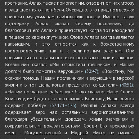
противник. Аллах также помогает им, отводит от них угрозу
и защищает их от погибели. Очевидно, этот вид поддержки
приносит мусульманам наибольшую пользу. Именно такую
поддержку Аллах оказал Своему посланнику, да
благословит его Аллах и приветствует, когда тот находился
в пещере со своим спутником. Слово Аллаха всегда является
наивысшим, и это относится как к божественному
предопределению, так и к религиозным законам. Они
превыше всего остального, всех остальных слов и законов.
Всевышний сказал: «Мы отомстили грешникам, и Нашим
долгом было помогать верующим»
; «Воистину, Мы
(
30:47
)
окажем помощь Нашим посланникам и верующим в мирской
жизни и в тот день, когда предстанут свидетели»
;
(
40:51
)
«Нашим посланным рабам уже было сказано Наше Слово.
Воистину, им будет оказана помощь. Воистину, Наше войско
одержит победу»
. Религия Аллаха всегда
(
37:171
–173)
одерживает верх над остальными вероисповеданиями
благодаря убедительным доводам, ясным знамениям и
сокрушительным доказательствам. Среди Его прекрасных
имен - Могущественный и Мудрый. Никто не сможет