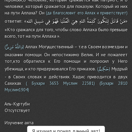
человеке, который сражается для показухи. Который из них
на пути Аллаха? Он
(да благословит его Аллах и приветствует)
مَنْ
قَاتَلَ
لِتَكُونَ
كَلِمَةُ
اللهِ
هِيَ
الْعُلْيَا
فَهُوَ
فِي
سَبِيلِ
الله
ответил: «
»
«Кто сражался для того, чтобы слово Аллаха было превыше
всего, тот на пути Аллаха ».
وَاللَّهُ
عَزِيزٌ
Аллах Могущественный – т.е.в Своем возмездии и
(
)
оказании помощи. Он непостижимо Велик. И не пожалеет
тот,кто обратился к Его помощи и попросил у Него
حَكِيمٌ
убежища, и кто придерживался Его приказов.
Мудрый
(
)
- в Своих словах и действиях. Хадис приводится в двух
Сахихах
( Бухари 3653 Муслим 22381)
(Бухари 2810
Муслим1904)
Аль-Куртуби
Отсутствует
Изучение аята
Я изучил и понял данный аят!