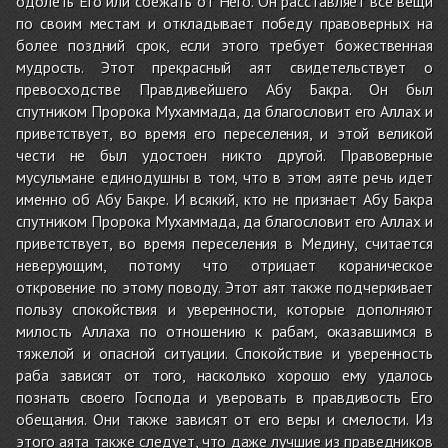
одолеть Его или сбежать от Него. Он расставляет все вещи
по своим местам и откладывает победу правоверных на
более поздний срок, если этого требует божественная
мудрость. Этот прекрасный аят свидетельствует о
превосходстве Правдивейшего Абу Бакра. Он был
спутником Пророка Мухаммада, да благословит его Аллах и
приветствует, во время его переселения, и этой великой
чести не был удостоен никто другой. Правоверные
мусульмане единодушны в том, что в этом аяте речь идет
именно об Абу Бакре. И всякий, кто не признает Абу Бакра
спутником Пророка Мухаммада, да благословит его Аллах и
приветствует, во время переселения в Медину, считается
неверующим, потому что отрицает кораническое
откровение по этому поводу. Этот аят также подчеркивает
пользу спокойствия и уверенности, которые дополняют
милость Аллаха по отношению к рабам, оказавшимся в
тяжелой и опасной ситуации. Спокойствие и уверенность
раба зависят от того, насколько хорошо ему удалось
познать своего Господа и уверовать в правдивость Его
обещания. Они также зависят от его веры и смелости. Из
этого аята также следует, что даже лучшие из праведников