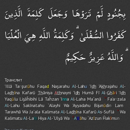
بِجُنُودٍ لَّمْ تَرَوْهَا وَجَعَلَ كَلِمَةَ الَّذِينَ
كَفَرُوا السُّفْلَىٰ ۗ وَكَلِمَةُ اللَّهِ هِيَ الْعُلْيَا
ۗ وَاللَّهُ عَزِيزٌ حَكِيمٌ
Транслит
'Illā Ta
n
şur
ū
h
u
Faqa
d
Naşarahu
A
l-Lah
u
'I
dh
'A
kh
rajahu
A
l-
La
dh
ī
na Kafarū
Th
āniya
A
th
nayni 'I
dh
Humā Fī
A
l-
Gh
ā
r
i 'I
dh
Yaq
ū
lu Lişāĥibihi Lā Taĥzan 'I
nn
a
A
l-Lah
a
Ma`anā
Fa'a
n
zala
A
l-Lah
u
Sakīnatah
u
`Alayhi Wa 'Ayyadah
u
Bijun
ū
di
n
La
m
Tarawhā Wa Ja`ala Kalimata
A
l-La
dh
ī
na Kafarū
A
s-Suflá
Wa
Kalimatu
A
l-La
hi
Hiya
A
l-`Ulyā Wa
A
ll
ā
hu `Az
ī
zun Ĥak
ī
m
un