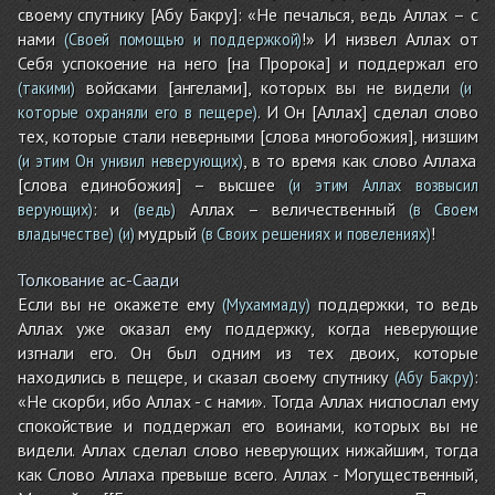
своему спутнику [Абу Бакру]: «Не печалься, ведь Аллах – с
нами
!» И низвел Аллах от
(Своей помощью и поддержкой)
Себя успокоение на него [на Пророка] и поддержал его
войсками [ангелами], которых вы не видели
(такими)
(и
. И Он [Аллах] сделал слово
которые охраняли его в пещере)
тех, которые стали неверными [слова многобожия], низшим
, в то время как слово Аллаха
(и этим Он унизил неверующих)
[слова единобожия] – высшее
(и этим Аллах возвысил
: и
Аллах – величественный
верующих)
(ведь)
(в Своем
мудрый
!
владычестве)
(и)
(в Своих решениях и повелениях)
Толкование ас-Саади
Если вы не окажете ему
поддержки, то ведь
(Мухаммаду)
Аллах уже оказал ему поддержку, когда неверующие
изгнали его. Он был одним из тех двоих, которые
находились в пещере, и сказал своему спутнику
:
(Абу Бакру)
«Не скорби, ибо Аллах - с нами». Тогда Аллах ниспослал ему
спокойствие и поддержал его воинами, которых вы не
видели. Аллах сделал слово неверующих нижайшим, тогда
как Слово Аллаха превыше всего. Аллах - Могущественный,