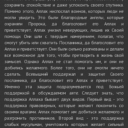
сохранить спокойствие и даже успокоить своего спутника.
Помимо этого, Аллах ниспослал воинов, которых люди не
могли увидеть. Это были благородные ангелы, которые
охраняли Пророка, да благословит его Аллах и
приветствует. Аллах унизил неверующих, лишив их Своей
помощи. Они шли с твердым намерением, полагая, что
смогут убить или схватить Посланника, да благословит его
Аллах и приветствует. Они были сильно разгневаны и делали
все возможное для того, чтобы претворить в жизнь свой
замысел. Однако Аллах не стал помогать им, и они не
добились желаемого. Более того, они не смогли ничего
сделать. Всевышний поддержал и защитил Своего
посланника, да благословит его Аллах и приветствует.
Именно эта защита подразумевается под Божьей
поддержкой в обсуждаемом аяте. Следует знать, что
поддержка Аллаха бывает двух видов. Первый вид - это
поддержка правоверных, которые желают покончить со
своими врагами. Аллах помогает им добиться желаемого и
разгромить противников. Второй вид - это поддержка
слабых мусульман, уничтожить которых желает сильный