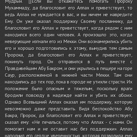
Мудрый. [[Если вы откажетесь помогать Пророку
Мухаммаду, да благословит его Аллах и приветствует, то
ведь Аллах не нуждается в вас, и вы ничем не навредите
Ему. Он уже оказал поддержку Своему посланнику, да
благословит его Аллах и приветствует, когда рядом с ним
находился всего один человек. А произошло это, когда
неверующие изгнали его из Мекки. Они вознамерились убить
его и хорошо подготовились к этому, вынудив тем самым
Пророка, да благословит его Аллах и приветствует,
покинуть город. Он отправился в путь вместе с
Правдивейшим Абу Бакром, и они укрылись в пещере на горе
Саур, расположенной в нижней части Мекки. Там они
находились до тех пор, пока в городе не утихли страсти. Их
положение было опасным и тяжелым, поскольку враги
бродили повсюду в надежде найти и убить их обоих.
Однако Всевышний Аллах оказал им поддержку, которую
невозможно даже представить. Видя беспокойство Абу
Бакра, Пророк, да благословит его Аллах и приветствует,
сказал ему: «Не печалься, потому что Аллах - с нами. Он
помогает нам и не оставит нас без поддержки». Аллах
наполнил его сердце уверенностью, которая позволила ему