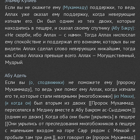
Эльмир Кулиев
Если вы не окажете ему
поддержки, то ведь
(Мухаммаду)
Аллах уже оказал ему поддержку, когда неверующие
изгнали его. Он был одним из тех двоих, которые
находились в пещере, и сказал своему спутнику
:
(Абу Бакру)
«Не скорби, ибо Аллах — с нами». Тогда Аллах ниспослал
ему спокойствие и поддержал его воинами, которых вы не
видели. Аллах сделал слово неверующих нижайшим, тогда
как Слово Аллаха превыше всего. Аллах — Могущественный,
Мудрый.
Абу Адель
Если вы
не поможете ему [пророку
(о, сподвижники)
Мухаммаду], то ведь уже помог ему Аллах, когда изгнали
его те, которые стали неверными [многобожники]
,
(из Мекки)
был вторым из двоих [[Пророк Мухаммад
(и когда он)
переселялся в Медину вместе в Абу Бакром ас-Сыддиком.]]
[одним из двоих]. Когда оба они были [укрылись] в пещере
[[Они укрылись от преследования многобожников в пещере
с маленьким входом на горе Саур рядом с Меккой и
пробыли там три дня.]], вот говорит он [пророк Мухаммад]