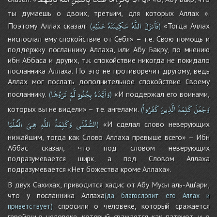
ты думаешь о двоих, третьим, для которых Аллах ».
فَأَنزَلَ
اللَّهُ
سَكِينَتَهُ
عَلَيْهِ
Поэтому Аллах сказал:
«Тогда Аллах
(
)
ниспослал ему спокойствие от Себя» – т.е. Свою помощь и
поддержку посланнику Аллаха, или Абу Бакру, по мнению
ибн Аббаса и других, т.к. спокойствие никогда не покидало
посланника Аллаха. Но это не противоречит другому, ведь
Аллах мог послать дополнительное спокойствие Своему
وَأَيَّدَهُ
بِجُنُودٍ
لَّمْ
تَرَوْهَا
посланнику.
«И поддержал его воинами,
(
)
وَجَعَلَ
كَلِمَةَ
الَّذِينَ
كَفَرُواْ
которых вы не видели» – т.е. ангелами.
(
السُّفْلَى
وَكَلِمَةُ
اللَّهِ
هِىَ
الْعُلْيَا
«И сделал слово неверующих
)
нижайшим, тогда как Слово Аллаха превыше всего» – Ибн
Аббас сказал, что под словом неверующих
подразумевается ширк, а под Словом Аллаха
подразумевается «Нет божества кроме Аллаха».
В двух Сахихах, приводится хадис от Абу Мусы аль-Аш’ари,
что у посланника Аллаха
(да благословит его Аллах и
спросили о человеке, который сражается
приветствует)
геройски,о человеке, который сражается как патриот, и о