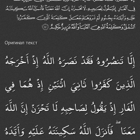
Оригинал текст
إِلَّا تَنصُرُوهُ فَقَدْ نَصَرَهُ اللَّهُ إِذْ أَخْرَجَهُ
الَّذِينَ كَفَرُوا ثَانِيَ اثْنَيْنِ إِذْ هُمَا فِي
الْغَارِ إِذْ يَقُولُ لِصَاحِبِهِ لَا تَحْزَنْ إِنَّ اللَّهَ
مَعَنَا ۖ فَأَنزَلَ اللَّهُ سَكِينَتَهُ عَلَيْهِ وَأَيَّدَهُ