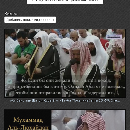
Видео
Добавить новый видеоролик
Абу Бакр аш - Шатри. Сура 9, Ат - Тауба "Покаяние", аяты 23 - 59. С те...