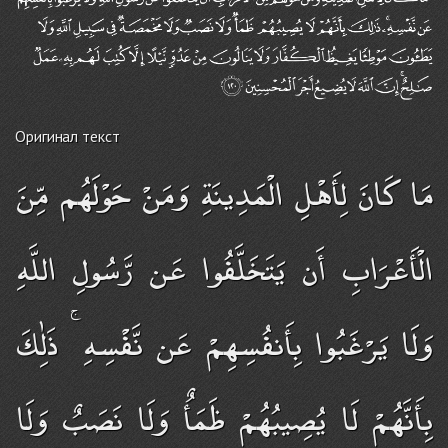
Оригинал текст
مَا كَانَ لِأَهْلِ الْمَدِينَةِ وَمَنْ حَوْلَهُم مِّنَ
الْأَعْرَابِ أَن يَتَخَلَّفُوا عَن رَّسُولِ اللَّهِ
وَلَا يَرْغَبُوا بِأَنفُسِهِمْ عَن نَّفْسِهِ ۚ ذَٰلِكَ
بِأَنَّهُمْ لَا يُصِيبُهُمْ ظَمَأٌ وَلَا نَصَبٌ وَلَا