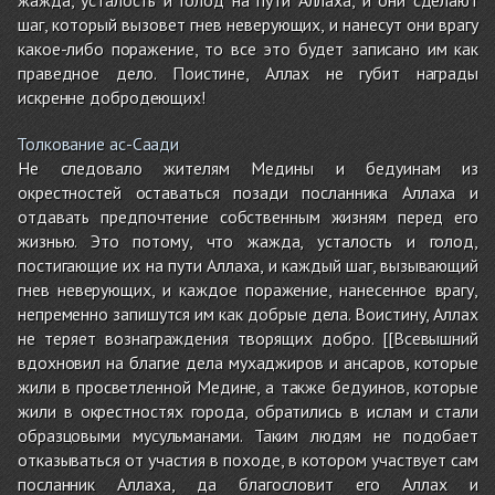
жажда, усталость и голод на пути Аллаха, и они сделают
шаг, который вызовет гнев неверующих, и нанесут они врагу
какое-либо поражение, то все это будет записано им как
праведное дело. Поистине, Аллах не губит награды
искренне добродеющих!
Толкование ас-Саади
Не следовало жителям Медины и бедуинам из
окрестностей оставаться позади посланника Аллаха и
отдавать предпочтение собственным жизням перед его
жизнью. Это потому, что жажда, усталость и голод,
постигающие их на пути Аллаха, и каждый шаг, вызывающий
гнев неверующих, и каждое поражение, нанесенное врагу,
непременно запишутся им как добрые дела. Воистину, Аллах
не теряет вознаграждения творящих добро. [[Всевышний
вдохновил на благие дела мухаджиров и ансаров, которые
жили в просветленной Медине, а также бедуинов, которые
жили в окрестностях города, обратились в ислам и стали
образцовыми мусульманами. Таким людям не подобает
отказываться от участия в походе, в котором участвует сам
посланник Аллаха, да благословит его Аллах и