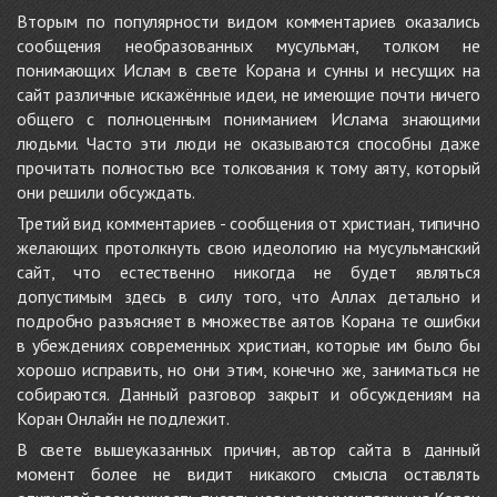
Вторым по популярности видом комментариев оказались
сообщения необразованных мусульман, толком не
понимающих Ислам в свете Корана и сунны и несущих на
сайт различные искажённые идеи, не имеющие почти ничего
общего с полноценным пониманием Ислама знающими
людьми. Часто эти люди не оказываются способны даже
прочитать полностью все толкования к тому аяту, который
они решили обсуждать.
Третий вид комментариев - сообщения от христиан, типично
желающих протолкнуть свою идеологию на мусульманский
сайт, что естественно никогда не будет являться
допустимым здесь в силу того, что Аллах детально и
подробно разъясняет в множестве аятов Корана те ошибки
в убеждениях современных христиан, которые им было бы
хорошо исправить, но они этим, конечно же, заниматься не
собираются. Данный разговор закрыт и обсуждениям на
Коран Онлайн не подлежит.
В свете вышеуказанных причин, автор сайта в данный
момент более не видит никакого смысла оставлять