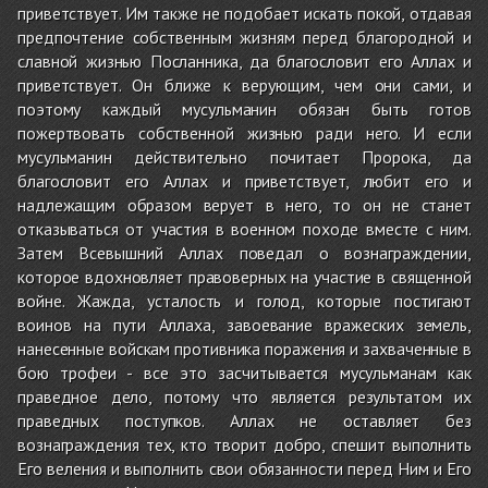
приветствует. Им также не подобает искать покой, отдавая
предпочтение собственным жизням перед благородной и
славной жизнью Посланника, да благословит его Аллах и
приветствует. Он ближе к верующим, чем они сами, и
поэтому каждый мусульманин обязан быть готов
пожертвовать собственной жизнью ради него. И если
мусульманин действительно почитает Пророка, да
благословит его Аллах и приветствует, любит его и
надлежащим образом верует в него, то он не станет
отказываться от участия в военном походе вместе с ним.
Затем Всевышний Аллах поведал о вознаграждении,
которое вдохновляет правоверных на участие в священной
войне. Жажда, усталость и голод, которые постигают
воинов на пути Аллаха, завоевание вражеских земель,
нанесенные войскам противника поражения и захваченные в
бою трофеи - все это засчитывается мусульманам как
праведное дело, потому что является результатом их
праведных поступков. Аллах не оставляет без
вознаграждения тех, кто творит добро, спешит выполнить
Его веления и выполнить свои обязанности перед Ним и Его