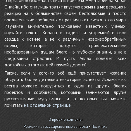
открытой возможность писать новые комментарии на Коран
Онлайн, ибо они лишь тратят впустую время на модерацию и
реакцию на в большинстве своём бестолковые и просто
вредительские сообщения от различных невежд этого мира.
Изучайте внимательно толкования известных учёных,
изучайте тексты Корана и хадисы и устремляйте свои
сердца к истине, а не к различным новоизобретённым
идеям, которые кажутся привлекательными
необразованным душам. Благо - в глубоком знании, а не в
следовании страстям. И пусть Аллах поведёт всех
достойных этого людей прямой дорогой.
Также, если у кого-то всё ещё присутствует желание
обсудить более детально некоторые аспекты Ислама - вы
всегда можете погрузиться в один из других благих
проектов и сообществ, которыми занимаются другие
русскоязычные мусульмане, и о которых вы можете
почитать
на отдельной странице
.
О проекте, контакты
Реакции на государственные запросы
•
Политика