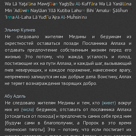
Wa Lā Yaţa'
ū
na Mawţi'
ā
a
n
Ya
gh
ī
žu
A
l-Kuff
ā
ra Wa Lā Yanāl
ū
na
Min `Ad
ū
wi
n
Naylāan 'Illā Kutiba Lahu
m
Bih
i
`Amalu
n
Şāliĥun
'I
nn
a
A
l-Laha Lā Yuđ
ī
`u 'A
j
ra
A
l-Muĥsin
ī
n
a
Эльмир Кулиев
Не следовало жителям Медины и бедуинам из
окрестностей оставаться позади Посланника Аллаха и
отдавать предпочтение собственным жизням перед его
жизнью. Это потому, что жажда, усталость и голод,
постигающие их на пути Аллаха, и каждый шаг, вызывающий
гнев неверующих, и каждое поражение, нанесенное врагу,
непременно запишутся им как добрые дела. Воистину, Аллах
не теряет вознаграждения творящих добро.
Абу Адель
Не следовало жителям Медины и тем, кто
вокруг
(живет)
них из
бедуинов, отставать от посланника Аллаха
(числа)
[отсидеться от похода] и предпочесть самих себя пред ним
[будучи сами в благополучии, а Пророк в это время
переносил тяготы]. Это – потому, что если постигает их