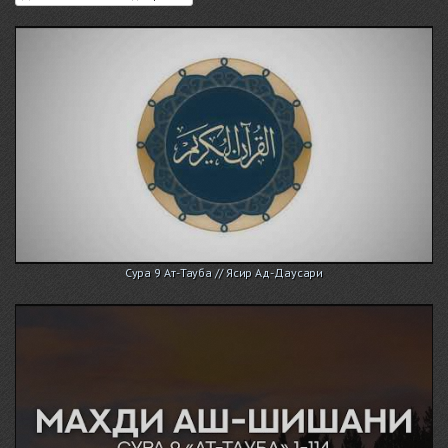
Сура 9 Ат-Тауба // Ясир Ад-Даусари