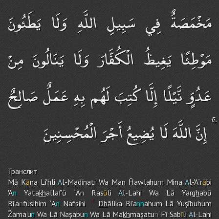
مَخْمَصَةٌ فِي سَبِيلِ اللَّهِ وَلَا يَطَئُونَ
مَوْطِئًا يَغِيظُ الْكُفَّارَ وَلَا يَنَالُونَ مِنْ
عَدُوٍّ نَّيْلًا إِلَّا كُتِبَ لَهُم بِهِ عَمَلٌ صَالِحٌ
ۚ إِنَّ اللَّهَ لَا يُضِيعُ أَجْرَ الْمُحْسِنِينَ
Транслит
Mā K
ā
na Li'hli
A
l-Madīnati Wa Man Ĥawlahu
m
Mina
A
l-'A`r
ā
bi
'A
n
Yata
kh
allafū `A
n
Ras
ū
li
A
l-Lah
i
Wa Lā Yar
gh
abū
Bi'a
n
fusihi
m
`A
n
Nafsihi
Dh
ālika Bi'a
nn
ahu
m
Lā Yuşībuhu
m
Žama'u
n
Wa Lā Naşabu
n
Wa Lā Ma
kh
maşatu
n
Fī Sab
ī
li
A
l-Lah
i