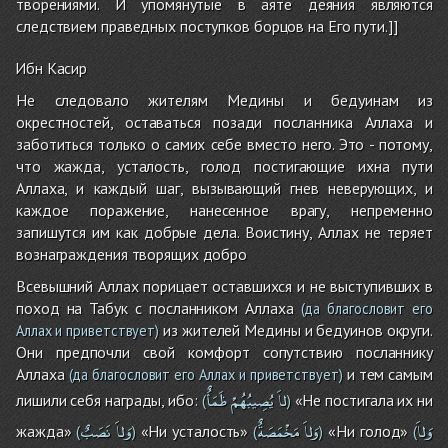
творениями. И упомянутые в аяте деяния являются
следствием праведных поступков борцов на Его пути.]]
Ибн Касир
Не следовало жителям Медины и бедуинам из
окрестностей, оставаться позади посланника Аллаха и
заботиться только о самих себе вместо него. Это - потому,
что жажда, усталость, голод постигающие ихна пути
Аллаха, и каждый шаг, вызывающий гнев неверующих, и
каждое поражение, нанесенное врагу, непременно
запишутся им как добрые дела. Воистину, Аллах не теряет
вознаграждения творящих добро
Всевышний Аллах порицает оставшихся и не выступивших в
поход на Табук с посланником Аллаха
(да благословит его
из жителей Медины и бедуинов округи.
Аллах и приветствует)
Они предпочли свой комфорт сопутствию посланнику
Аллаха
и тем самым
(да благословит его Аллах и приветствует)
لاَ
يُصِيبُهُمْ
ظَمَأٌ
лишили себя награды, ибо:
«Не постигала их ни
(
)
وَلاَ
وَلاَ
مَخْمَصَةٌ
وَلاَ
نَصَبٌ
жажда»
«Ни усталость»
«Ни голод»
(
)
(
)
(