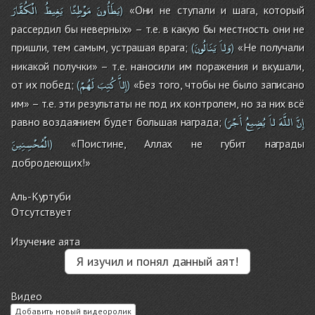
يَطَأُونَ
مَوْطِئًا
يَغِيظُ
الْكُفَّارَ
«Они не ступали и шага, который
)
рассердил бы неверных» – т.е. в какую бы местность они не
وَلاَ
يَنَالُونَ
пришли, тем самым, устрашая врага;
«Не получали
(
)
никакой получки» – т.е. наносили им поражения и вкушали,
إِلاَّ
كُتِبَ
لَهُمْ
от их побед;
«Без того, чтобы не было записано
(
)
им» – т.е. эти результаты не под их контролем, но за них всё
إِنَّ
اللَّهَ
لاَ
يُضِيعُ
أَجْرَ
равно воздаянием будет большая награда;
(
الْمُحْسِنِينَ
«Поистине, Аллах не губит награды
)
добродеющих!»
Аль-Куртуби
Отсутствует
Изучение аята
Я изучил и понял данный аят!
Видео
Добавить новый видеоролик