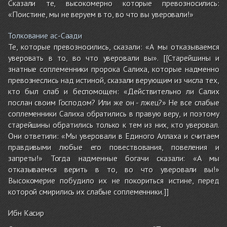
Сказали те, высокомерно которые превозносились:
«Поистине, мы не веруем в то, во что вы уверовали!»
Толкование ас-Саади
Те, которые превозносились, сказали: «А мы отказываемся
уверовать в то, во что уверовали вы». [[Старейшины и
знатные соплеменники пророка Салиха, которые надменно
превознеслись над истиной, сказали верующим из числа тех,
кто был слаб и беспомощен: «Действительно ли Салих
послан своим Господом? Или же он - лжец?» Не все слабые
соплеменники Салиха обратились в правую веру, и поэтому
старейшины обратились только к тем из них, кто уверовал.
Они ответили: «Мы уверовали в Единого Аллаха и считаем
правдивыми любые его повествования, повеления и
запреты!» Тогда надменные богачи сказали: «А мы
отказываемся верить в то, во что уверовали вы!»
Высокомерие побудило их не покориться истине, перед
которой смирились их слабые соплеменники.]]
Ибн Касир