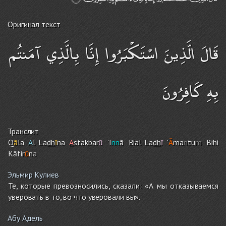
Оригинал текст
قَالَ الَّذِينَ اسْتَكْبَرُوا إِنَّا بِالَّذِي آمَنتُم
بِهِ كَافِرُونَ
Транслит
Q
ā
la
A
l-La
dh
ī
na
A
stakbar
ū
'I
nn
ā Bial-La
dh
ī
'
Ā
ma
n
tu
m
Bihi
Kāfir
ū
n
a
Эльмир Кулиев
Те, которые превозносились, сказали: «А мы отказываемся
уверовать в то, во что уверовали вы».
Абу Адель