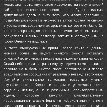
желающих протолкнуть свою идеологию на мусульманский
сайт, что естественно никогда не будет являться
допустимым здесь в силу того, что Аллах детально и
подробно разъясняет в множестве аятов Корана те ошибки
в убеждениях современных христиан, которые им было бы
хорошо исправить, но они этим, конечно же, заниматься не
собираются. Данный разговор закрыт и обсуждениям на
Коран Онлайн не подлежит.
В свете вышеуказанных причин, автор сайта в данный
момент более не видит никакого смысла оставлять
открытой возможность писать новые комментарии на Коран
Онлайн, ибо они лишь тратят впустую время на модерацию и
реакцию на в большинстве своём бестолковые и просто
вредительские сообщения от различных невежд этого мира.
Изучайте внимательно толкования известных учёных,
изучайте тексты Корана и хадисы и устремляйте свои
сердца к истине, а не к различным новоизобретённым
идеям, которые кажутся привлекательными
необразованным душам. Благо - в глубоком знании, а не в
следовании страстям. И пусть Аллах поведёт всех