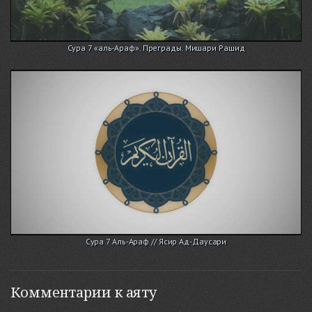
Сура 7 «аль-Араф». Преграды. Мишари Рашид
Сура 7 Аль-Араф // Ясир Ад-Даусари
Комментарии к аяту