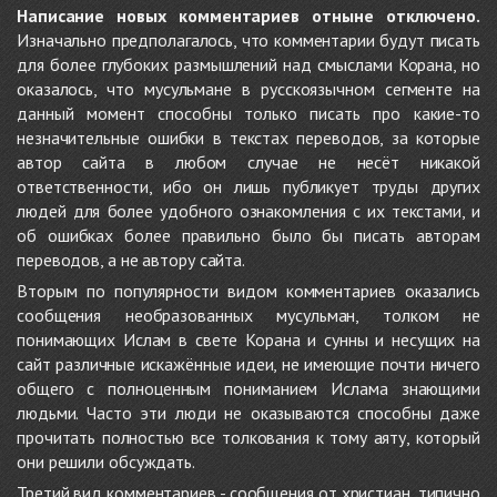
Написание новых комментариев отныне отключено.
Изначально предполагалось, что комментарии будут писать
для более глубоких размышлений над смыслами Корана, но
оказалось, что мусульмане в русскоязычном сегменте на
данный момент способны только писать про какие-то
незначительные ошибки в текстах переводов, за которые
автор сайта в любом случае не несёт никакой
ответственности, ибо он лишь публикует труды других
людей для более удобного ознакомления с их текстами, и
об ошибках более правильно было бы писать авторам
переводов, а не автору сайта.
Вторым по популярности видом комментариев оказались
сообщения необразованных мусульман, толком не
понимающих Ислам в свете Корана и сунны и несущих на
сайт различные искажённые идеи, не имеющие почти ничего
общего с полноценным пониманием Ислама знающими
людьми. Часто эти люди не оказываются способны даже
прочитать полностью все толкования к тому аяту, который
они решили обсуждать.
Третий вид комментариев - сообщения от христиан, типично