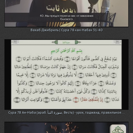
Вахаб Джибриль | Сура 78 «ан-Наба» 31-40
Сура 78 Ан-Наба (араб. سورة النبأ, Весть) - урок, таджвид, правильное...