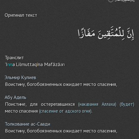
Оригинал текст
إِنَّ لِلْمُتَّقِينَ مَفَازًا
Транслит
'I
nn
a Lilmuttaq
ī
na Mafāzā
an
Эльмир Кулиев
Воистину, богобоязненных ожидает место спасения,
Абу Адель
Поистине, для остерегавшихся
(наказания Аллаха)
(будет)
место спасения
.
(спасение от адского огня)
Толкование ас-Саади
Воистину, богобоязненных ожидает место спасения,