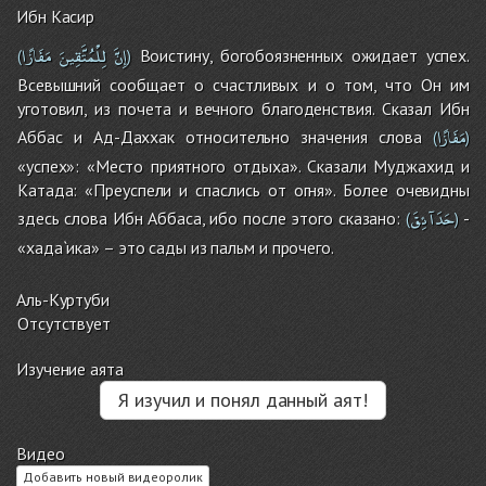
Ибн Касир
إِنَّ
لِلْمُتَّقِينَ
مَفَازًا
Воистину, богобоязненных ожидает успех.
(
)
Всевышний сообщает о счастливых и о том, что Он им
уготовил, из почета и вечного благоденствия. Сказал Ибн
مَفَازًا
Аббас и Ад-Даххак относительно значения слова
(
)
«успех»: «Место приятного отдыха». Сказали Муджахид и
Катада: «Преуспели и спаслись от огня». Более очевидны
حَدَآئِقَ
здесь слова Ибн Аббаса, ибо после этого сказано:
-
(
)
«хада`ика» – это сады из пальм и прочего.
Аль-Куртуби
Отсутствует
Изучение аята
Я изучил и понял данный аят!
Видео
Добавить новый видеоролик