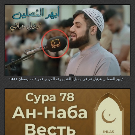
أبهر المصلين بترتيل عراقي جميل | الشيخ رعد الكردي فجرية 27 رمضان 1441/...