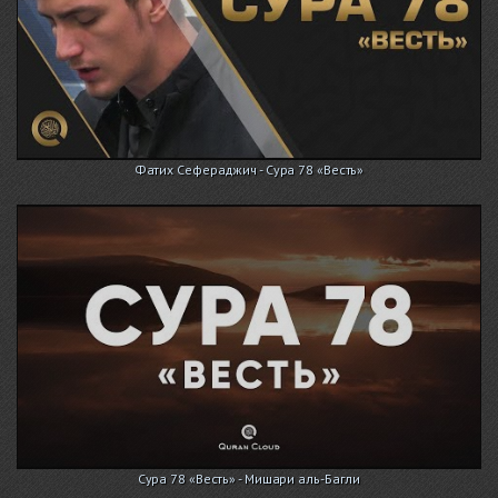
Фатих Сефераджич - Сура 78 «Весть»
Сура 78 «Весть» - Мишари аль-Багли