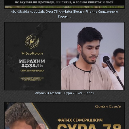
Abu-Ubaida Abdullah. Сура 78 Ан-Наба (Весть) - Чтение Священного
Коран...
Ибрахим Афзаль | Сура 78 «ан-Наба»