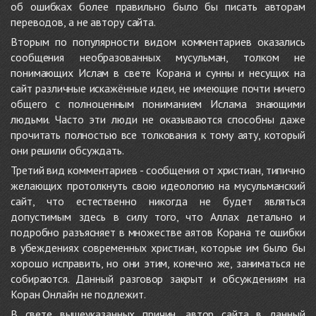
об ошибках более правильно было бы писать авторам
переводов, а не автору сайта.
Вторым по популярности видом комментариев оказались
сообщения необразованных мусульман, толком не
понимающих Ислам в свете Корана и сунны и несущих на
сайт различные искажённые идеи, не имеющие почти ничего
общего с полноценным пониманием Ислама знающими
людьми. Часто эти люди не оказываются способны даже
прочитать полностью все толкования к тому аяту, который
они решили обсуждать.
Третий вид комментариев - сообщения от христиан, типично
желающих протолкнуть свою идеологию на мусульманский
сайт, что естественно никогда не будет являться
допустимым здесь в силу того, что Аллах детально и
подробно разъясняет в множестве аятов Корана те ошибки
в убеждениях современных христиан, которые им было бы
хорошо исправить, но они этим, конечно же, заниматься не
собираются. Данный разговор закрыт и обсуждениям на
Коран Онлайн не подлежит.
В свете вышеуказанных причин, автор сайта в данный