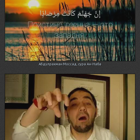
Абдулрахман Моссад, сура Ан-Наба