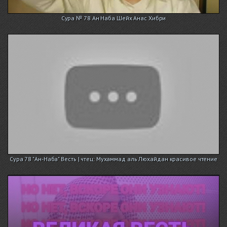
Сура № 78 Ан Наба Шейх Анас Хибри
Сура 78 "Ан-Наба" Весть | чтец: Мухаммад аль Люхайдан красивое чтение