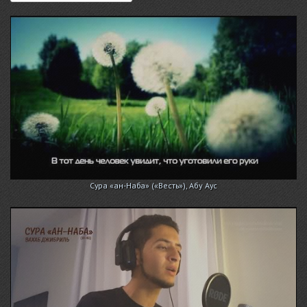
Сура «ан-Наба» («Весть»), Абу Аус