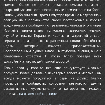
момент более не видит никакого смысла оставлять
открытой возможность писать новые комментарии на Коран
Онлайн, ибо они лишь тратят впустую время на модерацию и
реакцию на в большинстве своём бестолковые и просто
вредительские сообщения от различных невежд этого мира.
Изучайте внимательно толкования известных учёных,
изучайте тексты Корана и хадисы и устремляйте свои
сердца к истине, а не к различным новоизобретённым
идеям, которые кажутся привлекательными
необразованным душам. Благо - в глубоком знании, а не в
следовании страстям. И пусть Аллах поведёт всех
достойных этого людей прямой дорогой.
Также, если у кого-то всё ещё присутствует желание
обсудить более детально некоторые аспекты Ислама - вы
всегда можете погрузиться в один из других благих
проектов и сообществ, которыми занимаются другие
русскоязычные мусульмане, и о которых вы можете
почитать
на отдельной странице
.