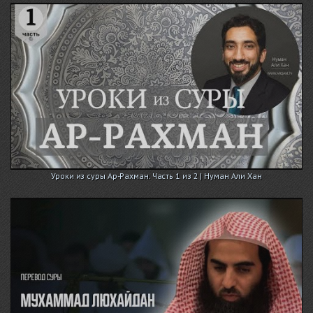
Уроки из суры Ар-Рахман. Часть 1 из 2 | Нуман Али Хан