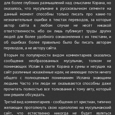
для более глубоких размышлений над смыслами Корана, но
оказалось, что мусульмане в русскоязычном сегменте на
данный момент способны только писать про какие-то
незначительные ошибки в текстах переводов, за которые
автор сайта в любом случае не несёт никакой
ответственности, ибо он лишь публикует труды других
людей для более удобного ознакомления с их текстами, и
об ошибках более правильно было бы писать авторам
переводов, а не автору сайта.
Вторым по популярности видом комментариев оказались
сообщения необразованных мусульман, толком не
понимающих Ислам в свете Корана и сунны и несущих на
сайт различные искажённые идеи, не имеющие почти ничего
общего с полноценным пониманием Ислама знающими
людьми. Часто эти люди не оказываются способны даже
прочитать полностью все толкования к тому аяту, который
они решили обсуждать.
Третий вид комментариев - сообщения от христиан, типично
желающих протолкнуть свою идеологию на мусульманский
сайт, что естественно никогда не будет являться