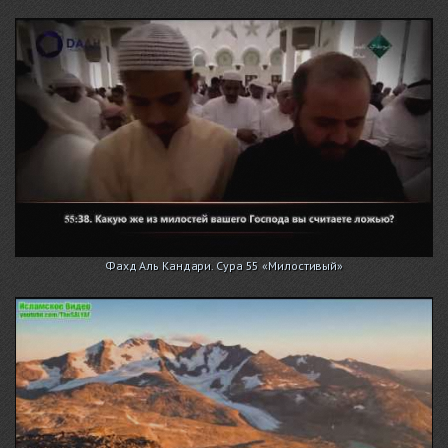
Фахд Аль Кандари. Сура 55 «Милостивый»