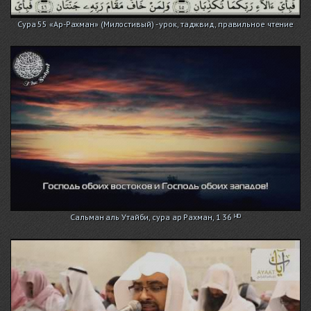
Сура 55 «Ар-Рахман» (Милостивый) - урок, таджвид, правильное чтение
Сальман аль Утайби, сура ар Рахман, 1 36 ᴴᴰ