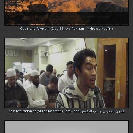
Саад аль-Гамиди - Сура 55 «Ар-Рахман» («Милостивый»)
Best Recitation of (Surah Rahman) Taraweeh القارئ المغربي يوسف الدغوش