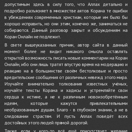
допустимым здесь в силу того, что Аллах детально и
подробно разъясняет в множестве аятов Корана те ошибки
в убеждениях современных христиан, которые им было бы
хорошо исправить, но они этим, конечно же, заниматься не
собираются. Данный разговор закрыт и обсуждениям на
Коран Онлайн не подлежит.
В свете вышеуказанных причин, автор сайта в данный
момент более не видит никакого смысла оставлять
открытой возможность писать новые комментарии на Коран
Онлайн, ибо они лишь тратят впустую время на модерацию и
реакцию на в большинстве своём бестолковые и просто
вредительские сообщения от различных невежд этого мира.
Изучайте внимательно толкования известных учёных,
изучайте тексты Корана и хадисы и устремляйте свои
сердца к истине, а не к различным новоизобретённым
идеям, которые кажутся привлекательными
необразованным душам. Благо - в глубоком знании, а не в
следовании страстям. И пусть Аллах поведёт всех
достойных этого людей прямой дорогой.
Также, если у кого-то всё ещё присутствует желание