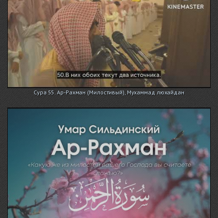
Сура 55. Ар-Рахман (Милостивый), Мухаммад люхайдан