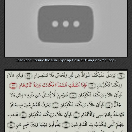
Красивое Чтение Корана. Сура ар-Рахман Имад аль Мансари