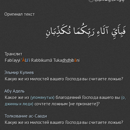
Оригинал текст
فَبِأَيِّ آلَاءِ رَبِّكُمَا تُكَذِّبَانِ
Транслит
Fabi'ayyi '
Ā
l
ā
'i Rabbikumā Tuka
dh
dh
ib
ā
n
i
Эльмир Кулиев
Какую же из милостей вашего Господа вы считаете ложью?
Абу Адель
Какое же из
благодеяний Господа вашего вы
(упомянутых)
(о,
сочтете ложным [не признаете]?
джинны и люди)
Толкование ас-Саади
Какую же из милостей вашего Господа вы считаете ложью?