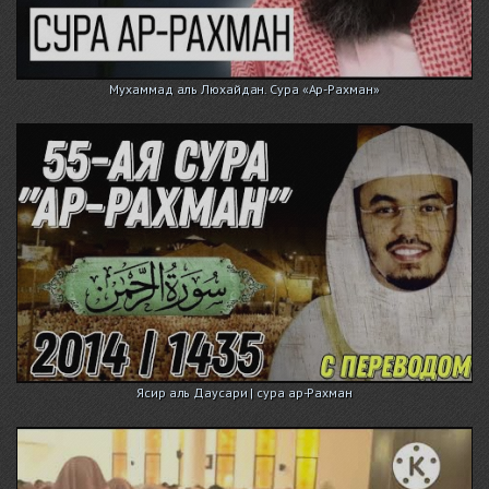
Мухаммад аль Люхайдан. Сура «Ар-Рахман»
Ясир аль Даусари | сура ар-Рахман