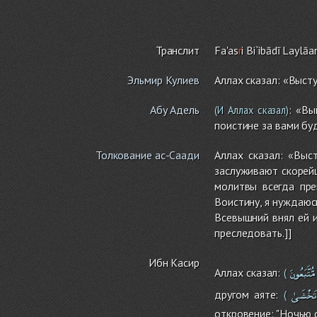
Транслит
Fa'as
r
i Bi`ibādī Laylāan
Эльмир Кулиев
Аллах сказал: «Выст
Абу Адель
: «В
(И Аллах сказал)
поистине за вами буд
Толкование ас-Саади
Аллах сказал: «Выс
заслуживают скорейш
молитвы всегда пре
Воистину, я нуждаюс
Всевышний внял ей и
преследовать.]]
Ибн Касир
مُّتَّبَعُونَ
Аллах сказал:
(
تَخْشَىٰ
другом аяте:
(
откровение: "Ночью о