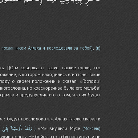
,
посланником Аллаха и последовали за тобой)
(и)
ь. [[Они совершают такие тяжкие грехи, что
ожение, в котором находились египтяне. Такие
поду о своем положении и сказал: «Господи!
многословна, но красноречива была его мольба!
раила и предупредил его о том, что их будут
ас будут преследовать». Аллах также сказал в
وَلَقَدْ
أَوْحَيْنَآ
إِلَىٰ
م
«Мы внушили Мусе
)
(Моисею)
хую дорогу. Не бойся, что тебя настигнут, и не