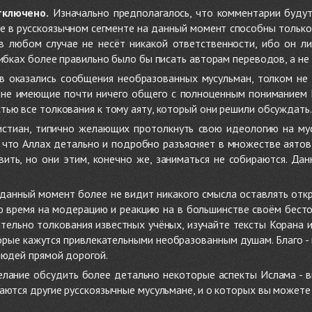
тключено.
Изначально предполагалось, что комментарии будут
не в русскоязычном сегменте на данный момент способны только
 в любом случае не несёт никакой ответственности, ибо он л
ибках более правильно было бы писать авторам переводов, а не 
 оказались сообщения необразованных мусульман, толком не
, не имеющие почти ничего общего с полноценным пониманием
ью все толкования к тому аяту, который они решили обсуждать.
стиан, типично желающих протолкнуть свою идеологию на мус
о, что Аллах детально и подробно разъясняет в множестве аято
ить, но они этим, конечно же, заниматься не собираются. Да
в данный момент более не видит никакого смысла оставлять от
ую время на модерацию и реакцию на в большинстве своём бест
тельно толкования известных учёных, изучайте тексты Корана и 
рые кажутся привлекательными необразованным душам. Благо - в 
людей прямой дорогой.
желание обсудить более детально некоторые аспекты Ислама - в
аются другие русскоязычные мусульмане, и о которых вы может