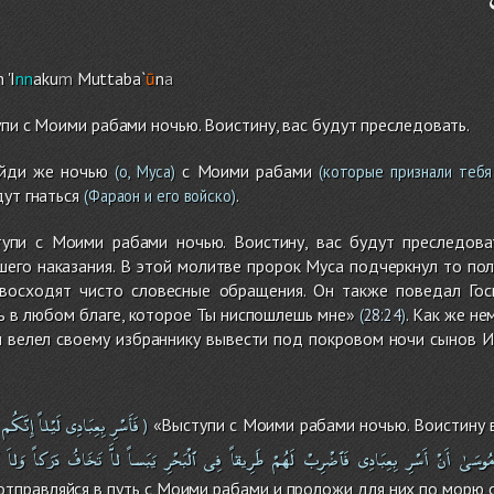
 'I
nn
aku
m
Muttaba`
ū
n
a
упи с Моими рабами ночью. Воистину, вас будут преследовать.
ыйди же ночью
с Моими рабами
(о, Муса)
(которые признали тебя 
ут гнаться
.
(Фараон и его войско)
тупи с Моими рабами ночью. Воистину, вас будут преследоват
его наказания. В этой молитве пророк Муса подчеркнул то пол
восходят чисто словесные обращения. Он также поведал Гос
ь в любом благе, которое Ты ниспошлешь мне»
. Как же не
(
28:24
)
 велел своему избраннику вывести под покровом ночи сынов Ис
فَأَسْرِ
بِعِبَادِى
لَيْلاً
إِنَّكُم
«Выступи с Моими рабами ночью. Воистину в
)
ُوسَىٰ
أَنْ
أَسْرِ
بِعِبَادِى
فَٱضْرِبْ
لَهُمْ
طَرِيقاً
فِى
ٱلْبَحْرِ
يَبَساً
لاَّ
تَخَافُ
دَرَكاً
وَلاَ
тправляйся в путь с Моими рабами и проложи для них по морю су