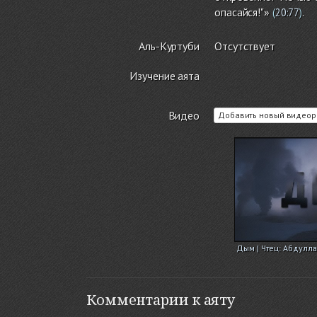
опасайся!"»
.
(
20:77
)
Аль-Куртуби
Отсутствует
Изучение аята
Видео
Добавить новый видеор
Дым | Чтец: Абдулл
Комментарии к аяту