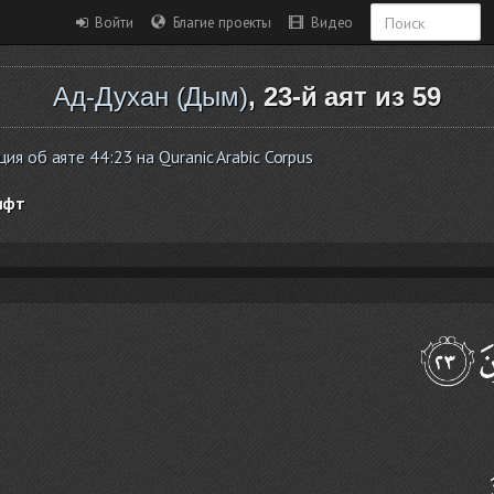
Войти
Благие проекты
Видео
Ад-Духан (Дым)
, 23-й аят из 59
я об аяте 44:23 на Quranic Arabic Corpus
ифт