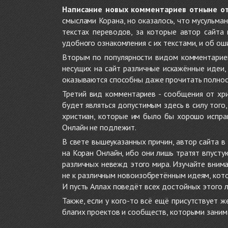
Написание новых комментариев отныне о
смыслами Корана, но оказалось, что мусульма
текстах переводов, за которые автор сайта
удобного ознакомления с их текстами, и об ош
Вторым по популярности видом комментариев
несущих на сайт различные искажённые идеи
оказываются способны даже прочитать полност
Третий вид комментариев - сообщения от хри
будет являться допустимым здесь в силу тог
христиан, которые им было бы хорошо исправ
Онлайн не подлежит.
В свете вышеуказанных причин, автор сайта 
на Коран Онлайн, ибо они лишь тратят впуст
различных невежд этого мира. Изучайте внима
не к различным новоизобретённым идеям, кото
И пусть Аллах поведёт всех достойных этого 
Также, если у кого-то всё ещё присутствует 
благих проектов и сообществ, которыми заним