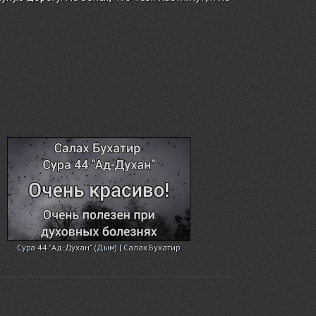
Сура 44 "Ад-Духан" (Дым) | Салах Бухатир