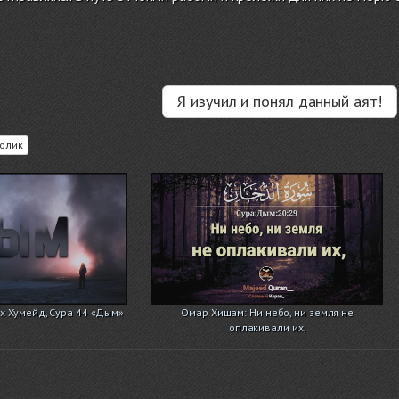
Я изучил и понял данный аят!
олик
ах Хумейд, Сура 44 «Дым»
Омар Хишам: Ни небо, ни земля не
оплакивали их,