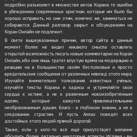
подробно разъясняет в множестве аятов Корана те ошибки
в убеждениях современных христиан, которые им было бы
хорошо исправить, но они этим, конечно же, заниматься не
собираются. Данный разговор закрыт и обсуждениям на
Коран Онлайн не подлежит.
В свете вышеуказанных причин, автор сайта в данный
момент более не видит никакого смысла оставлять
открытой возможность писать новые комментарии на Коран
Онлайн, ибо они лишь тратят впустую время на модерацию и
реакцию на в большинстве своём бестолковые и просто
вредительские сообщения от различных невежд этого мира.
Изучайте внимательно толкования известных учёных,
изучайте тексты Корана и хадисы и устремляйте свои
сердца к истине, а не к различным новоизобретённым
идеям, которые кажутся привлекательными
необразованным душам. Благо - в глубоком знании, а не в
следовании страстям. И пусть Аллах поведёт всех
достойных этого людей прямой дорогой.
Также, если у кого-то всё ещё присутствует желание
обсудить более детально некоторые аспекты Ислама - вы