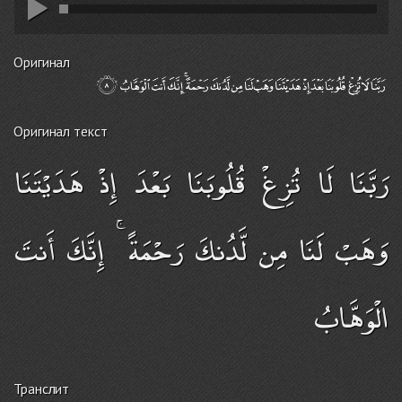
Оригинал
Оригинал текст
رَبَّنَا لَا تُزِغْ قُلُوبَنَا بَعْدَ إِذْ هَدَيْتَنَا
وَهَبْ لَنَا مِن لَّدُنكَ رَحْمَةً ۚ إِنَّكَ أَنتَ
الْوَهَّابُ
Транслит