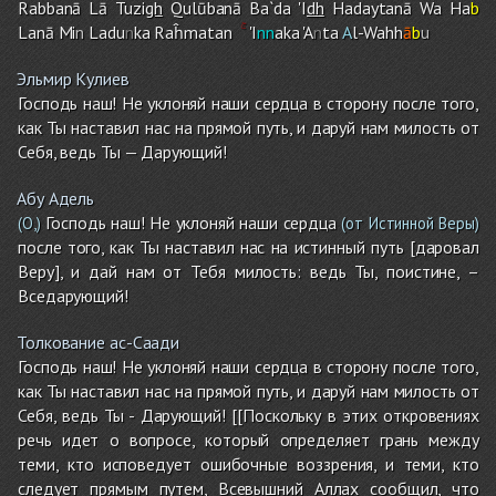
Rabbanā Lā Tuzi
gh
Qulūbanā Ba`da 'I
dh
Hadaytanā Wa Ha
b
Lanā Mi
n
Ladu
n
ka Raĥmatan
'I
nn
aka 'A
n
ta
A
l-Wahh
ā
b
u
Эльмир Кулиев
Господь наш! Не уклоняй наши сердца в сторону после того,
как Ты наставил нас на прямой путь, и даруй нам милость от
Себя, ведь Ты — Дарующий!
Абу Адель
Господь наш! Не уклоняй наши сердца
(О,)
(от Истинной Веры)
после того, как Ты наставил нас на истинный путь [даровал
Веру], и дай нам от Тебя милость: ведь Ты, поистине, –
Вседарующий!
Толкование ас-Саади
Господь наш! Не уклоняй наши сердца в сторону после того,
как Ты наставил нас на прямой путь, и даруй нам милость от
Себя, ведь Ты - Дарующий! [[Поскольку в этих откровениях
речь идет о вопросе, который определяет грань между
теми, кто исповедует ошибочные воззрения, и теми, кто
следует прямым путем, Всевышний Аллах сообщил, что