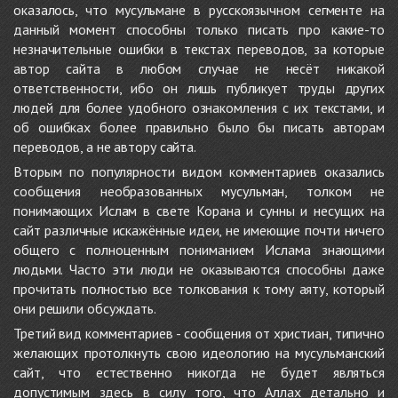
оказалось, что мусульмане в русскоязычном сегменте на
данный момент способны только писать про какие-то
незначительные ошибки в текстах переводов, за которые
автор сайта в любом случае не несёт никакой
ответственности, ибо он лишь публикует труды других
людей для более удобного ознакомления с их текстами, и
об ошибках более правильно было бы писать авторам
переводов, а не автору сайта.
Вторым по популярности видом комментариев оказались
сообщения необразованных мусульман, толком не
понимающих Ислам в свете Корана и сунны и несущих на
сайт различные искажённые идеи, не имеющие почти ничего
общего с полноценным пониманием Ислама знающими
людьми. Часто эти люди не оказываются способны даже
прочитать полностью все толкования к тому аяту, который
они решили обсуждать.
Третий вид комментариев - сообщения от христиан, типично
желающих протолкнуть свою идеологию на мусульманский
сайт, что естественно никогда не будет являться
допустимым здесь в силу того, что Аллах детально и