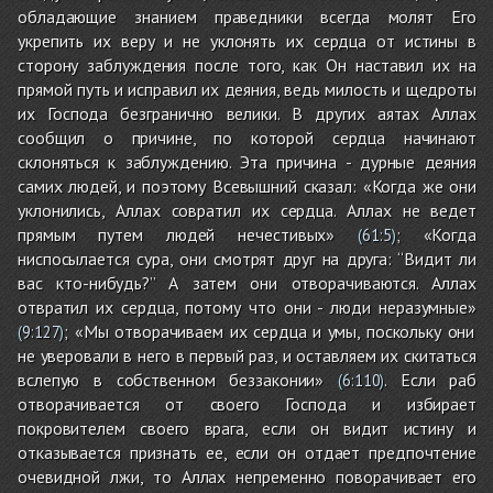
обладающие знанием праведники всегда молят Его
укрепить их веру и не уклонять их сердца от истины в
сторону заблуждения после того, как Он наставил их на
прямой путь и исправил их деяния, ведь милость и щедроты
их Господа безгранично велики. В других аятах Аллах
сообщил о причине, по которой сердца начинают
склоняться к заблуждению. Эта причина - дурные деяния
самих людей, и поэтому Всевышний сказал: «Когда же они
уклонились, Аллах совратил их сердца. Аллах не ведет
прямым путем людей нечестивых»
; «Когда
(
61:5
)
ниспосылается сура, они смотрят друг на друга: “Видит ли
вас кто-нибудь?” А затем они отворачиваются. Аллах
отвратил их сердца, потому что они - люди неразумные»
; «Мы отворачиваем их сердца и умы, поскольку они
(
9:127
)
не уверовали в него в первый раз, и оставляем их скитаться
вслепую в собственном беззаконии»
. Если раб
(
6:110
)
отворачивается от своего Господа и избирает
покровителем своего врага, если он видит истину и
отказывается признать ее, если он отдает предпочтение
очевидной лжи, то Аллах непременно поворачивает его