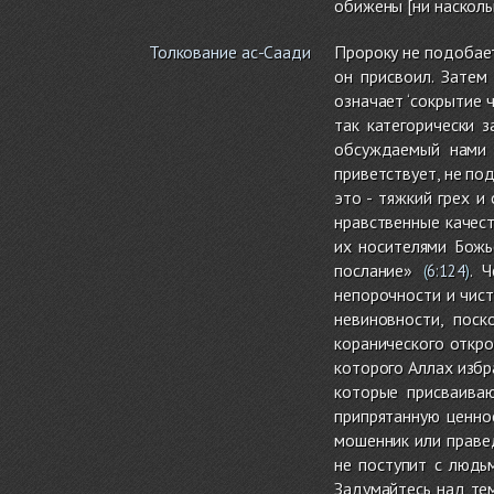
обижены [ни насколь
Толкование ас-Саади
Пророку не подобает
он присвоил. Затем
означает ‘сокрытие 
так категорически 
обсуждаемый нами 
приветствует, не по
это - тяжкий грех и
нравственные качест
их носителями Божь
послание»
. 
(
6:124
)
непорочности и чист
невиновности, пос
коранического откро
которого Аллах избр
которые присваива
припрятанную ценно
мошенник или праве
не поступит с людь
Задумайтесь над тем