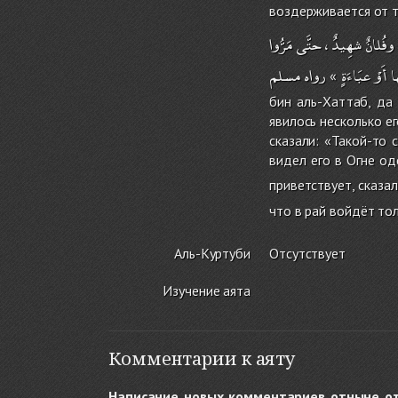
воздерживается от т
مَرُّوا
حتَّى
،
شهِيدٌ
وفُلانٌ
ها
أَوْ
عبَاءَةٍ
رواه
مسلم
»
бин аль-Хаттаб, да
явилось несколько е
сказали: «Такой-то 
видел его в Огне о
приветствует, сказал
что в рай войдёт то
Аль-Куртуби
Отсутствует
Изучение аята
Комментарии к аяту
Написание новых комментариев отныне о