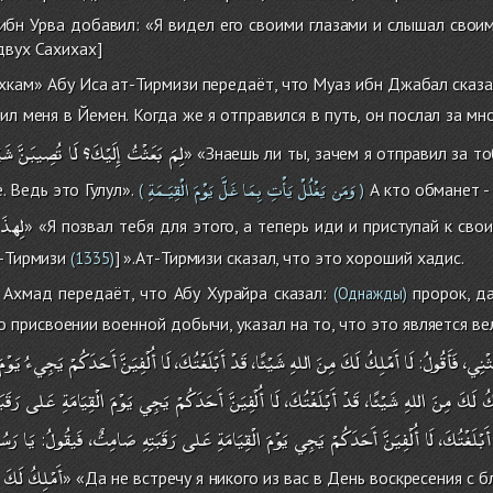
ибн Урва добавил: «Я видел его своими глазами и слышал своим
двух Сахихах]
Ахкам» Абу Иса ат-Тирмизи передаёт, что Муаз ибн Джабал сказ
л меня в Йемен. Когда же я отправился в путь, он послал за мно
لِمَ
بَعَثْتُ
إِلَيْكَ؟
لَا
تُصِيبَنَّ
شَيْ
» «Знаешь ли ты, зачем я отправил за т
وَمَن
يَغْلُلْ
يَأْتِ
بِمَا
غَلَّ
يَوْمَ
الْقِيَـمَةِ
 Ведь это Гулул».
А кто обманет - 
(
)
لِهذَا
» «Я позвал тебя для этого, а теперь иди и приступай к св
т-Тирмизи
] ».Ат-Тирмизи сказал, что это хороший хадис.
(1335)
Ахмад передаёт, что Абу Хурайра сказал:
пророк, да
(Однажды)
о присвоении военной добычи, указал на то, что это является вел
ِثْنِي
فَأَقُولُ
لَا
أَمْلِكُ
لَكَ
مِنَ
اللهِ
شَيْئًا،
قَدْ
أَبْلَغْتُكَ،
لَا
أُلْفِيَنَّ
أَحَدَكُمْ
يَجِيءُ
يَوْمَ
:
كُ
لَكَ
مِنَ
اللهِ
شَيْئًا،
قَدْ
أَبْلَغْتُكَ،
لَا
أُلْفِيَنَّ
أَحَدَكُمْ
يَجِي
يَوْمَ
الْقِيَامَةِ
عَلى
رَقَبَ
أَبْلَغْتُكَ،
لَا
أُلْفِيَنَّ
أَحَدَكُمْ
يَجِي
يَوْمَ
الْقِيَامَةِ
عَلى
رَقَبَتِهِ
صَامِتٌ،
فَيقُولُ
يَا
رَسُ
:
أَمْلِكُ
لَكَ
» «Да не встречу я никого из вас в День воскресения с