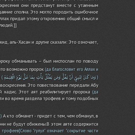
скресения они предстанут вместе с утаенным
даяние сполна. Это могло породить ошибочное
Аллах придал этому откровению общий смысл и
людей.]]
д, аль-Хасан и другие сказали: Это озночает,
року обманывать – был ниспослан по поводу
 что возможно пророк
(да благословит его Аллах и
وَمَا
كَانَ
لِنَبِىٍّ
أَنْ
يَغُلَّ
وَمَن
يَغْلُلْ
يَأْتِ
بِمَا
غَلَّ
يَوْمَ
الْقِيَـمَةِ
:
(
)
 воскресения. Это повествование передали Абу
й хадис. Этот аят реабилитирует пророка
(да
ти во время раздела трофеев и тому подобных
А кто обманет - придет с тем, чем обманул, в
)
 они не будут обижены.В этом аяте содержится
 трофеев[Слово "гулул" означает "сокрытие части