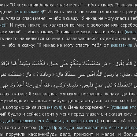
ть: “О посланник Аллаха, спаси меня!” — ибо я скажу: “Я никак н
едения
!” И пусть никто не является ко мне с ре
(Его послание)
ик Аллаха, спаси меня!” — ибо я скажу: “Я никак не могу спасти те
!” И пусть никто не является ко мне с золотом или серебр
ие)
аси меня!” — ибо я скажу: “Я никак не могу спасти тебя от
(наказ
сть никто не является ко мне с развевающейся одеждой на шее,
” — ибо я скажу: “Я никак не могу спасти тебя от
Ал
(наказания)
فَوْقَهُ
فَمَا
مِخْيَطاً
فَكَتَمَنَا
،
عَمَل
عَلَى
مِنْكُمْ
اسْتَعْمَلْنَاهُ
مَن
يَقُول
اللَّه
َ
: «
تقُو
سَمِعْتُك
قال
؟
ومالكَ
قال
عملَكَ
عني
اقْبل
اللَّه
رسول
يا
فقال
،
يْهِ
:
»
: «
:
نُهِِى
ومَا
أَخَذَ
مِنْهُ
أُوتِي
فمَا
،
وَكِثيرِه
بقَلِيلهِ
فلْيجِيء
عملٍ
عَلَى
اسْتعْملْنَاهُ
ن
лах, сказал: Я слышал, как однажды посланник Аллаха, да благ
му-нибудь из вас какое-нибудь дело, а он утаит от нас хотя бы
, в которых он явится
в День воскресения!»
(на суд)
(Услышав это
рый будто и сейчас стоит у меня перед глазами, и сказал ему: 
, спросил: «А что
к, да благословит его Аллах и да приветствует)
л то-то и то-то».
(Тогда Пророк, да благословит его Аллах и да пр
мы поручили какое-нибудь дело, приносит и малое, и боль