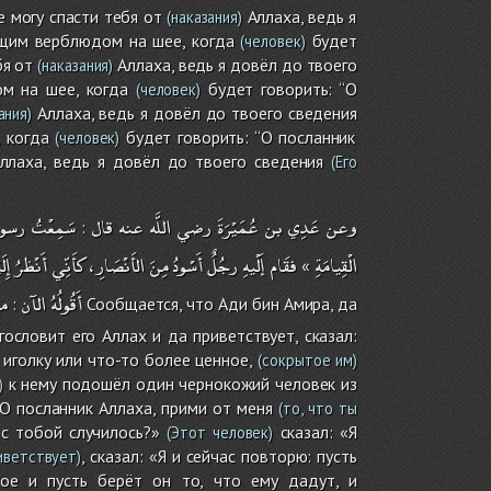
е могу спасти тебя от
Аллаха, ведь я
(наказания)
вущим верблюдом на шее, когда
будет
(человек)
бя от
Аллаха, ведь я довёл до твоего
(наказания)
ом на шее, когда
будет говорить: “О
(человек)
Аллаха, ведь я довёл до твоего сведения
ания)
 когда
будет говорить: “О посланник
(человек)
лаха, ведь я довёл до твоего сведения
(Его
وعن
عَدِي
بن
عُمَيْرَةَ
رضي
اللَّه
عنه
قال
سَمِعْتُ
رسول
:
إِلَ
أَنْظرُ
كأَنِّي
،
الأَنْصَارِ
مِنَ
أَسْودُ
رجُلٌ
إَلْيهِ
فقَام
الْقِيامَةِ
»
أَقُولُهُ
الآن
م
:
Сообщается, что Ади бин Амира, да
ословит его Аллах и да приветствует, сказал:
 иголку или что-то более ценное,
(сокрытое им)
к нему подошёл один чернокожий человек из
)
«О посланник Аллаха, прими от меня
(то, что ты
 с тобой случилось?»
сказал: «Я
(Этот человек)
, сказал: «Я и сейчас повторю: пусть
иветствует)
шое и пусть берёт он то, что ему дадут, и