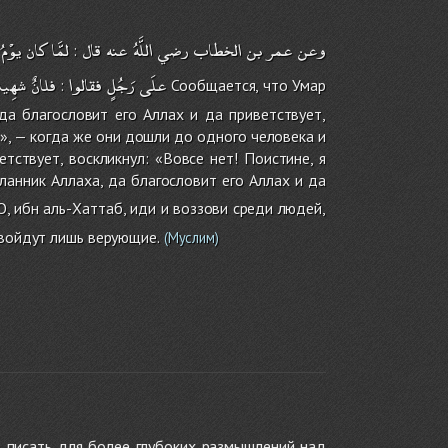
وعن
عمر
بن
الخطاب
رضي
اللَّهُ
عنه
قال
لمَّا
كان
يوْمُ
:
علَى
رَجُلٍ
فقالوا
فلانٌ
شهِي
:
Сообщается, что Умар
да благословит его Аллах и да приветствует,
», — когда же они дошли до одного человека и
тствует, воскликнул: «Вовсе нет! Поистине, я
ланник Аллаха, да благословит его Аллах и да
О, ибн аль-Хаттаб, иди и воззови среди людей,
 войдут лишь верующие.
(Муслим)
 писать для более глубоких размышлений над