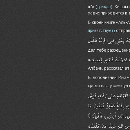
я?»
. Хишам 
(трижды)
хадис приводится в 
В своей книге «Аль-
отправи
приветствует)
ئًا
بِغَيْرِ
إِذْنِي،
فَإِنَّهُ
غُلُول
дал тебе разрешение.
دَعَوْتُكَ
فَامْضِ
لِعَمَلِك
«
Албани, рассказал а
В дополнении Имам 
среди нас, упомянул 
الْقِيَامَةِ
عَلى
رَقَبَتِهِ
فَرَسٌ
تِهِ
رِقَاعٌ
تَخْفِقُ
فَيَقُولُ
يَا
:
ولَ
اللهِ
أَغِثْنِي،
فَأَقُولُ
لَا
:
مِنَ
اللهِ
شَيْئًا،
قَدْ
أَبْلَغْتُك