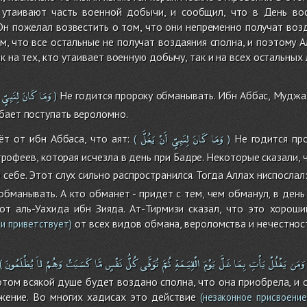
 утаивают часть военной добычи, и сообщил, что в День во
Он пожелал возвестить о том, что они непременно получат воз
, что все остальные не получат воздаяния сполна, и поэтому 
к на тех, кто утаивает военную добычу, так и на всех остальных 
وَمَا
كَانَ
لِنَبِىٍّ
Не годится пророку обманывать. Ибн Аббас, Муджахи
)
бает поступать вероломно.
وَمَا
كَانَ
لِنَبِىٍّ
أَنْ
يَغُلَّ
т от ибн Аббаса, что аят:
Не годится про
(
)
рофеев, которая исчезла в день при Бадре. Некоторые сказали,
 себе. Этот слух сильно распространился. Тогда Аллах ниспослал
обманывать. А кто обманет - придет с тем, чем обманул, в день
от аль-Уахида ибн Зияда. Ат-Тирмизи сказал, что это хороши
от всех видов обмана, вероломства и нечестнос
 и приветствует)
وَمَن
يَغْلُلْ
يَأْتِ
بِمَا
غَلَّ
يَوْمَ
الْقِيَـمَةِ
ثُمَّ
تُوَفَّى
كُلُّ
نَفْسٍ
مَّا
كَسَبَتْ
وَهُمْ
لاَ
يُظْلَمُونَ
(
отом всякой душе будет воздано сполна, что она приобрела, и
жение. Во многих хадисах это действие
(незаконное присвоение