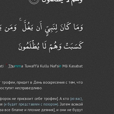
وَمَا كَانَ لِنَبِيٍّ أَن يَغُلَّ ۚ وَمَن يَغ
كَسَبَتْ وَهُمْ لَا يُظْلَمُونَ
ati
Th
u
mm
a Tuwaffá Kullu Nafsi
n
Mā Kasabat
 трофеи, придет в День воскресения с тем, что
 поступят несправедливо.
ророк не присвоит себе трофеи]. А кто
,
(из вас)
ия
. Затем всякой
(и будет представлен с позором)
а все благие и плохие деяния], и они не будут