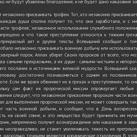
ко не будут убавлены благодеяния, и не будет дано наказание за
 незаконно присваивать трофеи. Тот, кто незаконно присваивает
 каждая душа сполна получит то, что она заработала, и с ни
части трофеев’, ‘незаконное использование служебного положени
запрещено и что такое преступление относится к тяжким грех
прекрасный аят и другие тексты. Всевышний сообщил о том
добало незаконно присваивать военную добычу или использовать
 скверный порок. Аллах уберег Своих пророков от всего, что м
ва самыми прекрасными, а их души - самыми чистыми и непороч
его послания и источниками великой мудрости. Всевышний ска
Человеку достаточно познакомиться с одним из посланнико
оте. Если же враги обвиняют их в грехах и преступлениях, то о
кольку сам факт их пророческой миссии опровергает любые
вения следует, что незаконное присвоение пророком части вое
ал для выполнения пророческой миссии, не может совершить тако
ют часть военной добычи, и сообщил, что в День воскресен
сть на своей спине, и это имущество будет причинять им муч
дник, непременно получит вознаграждение или наказание в зав
ми несправедливо, не станет увеличивать тяжесть их прегреше
, насколько точными являются коранические откровения. В это