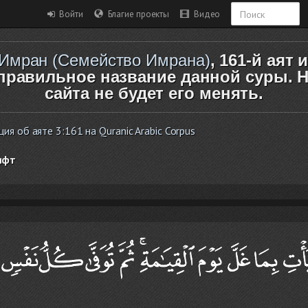
Войти
Благие проекты
Видео
Имран (Семейство Имрана)
, 161-й аят 
правильное название данной суры. Н
сайта не будет его менять.
я об аяте 3:161 на Quranic Arabic Corpus
ифт