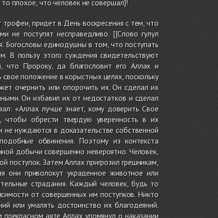
 то плохое, что человек не совершал]!
 трофеи, придет в День воскресения с тем, что
ми не поступят несправедливо. [[Слово гулул
я’. Богословы единодушны в том, что поступать
ам. В пользу этого суждения свидетельствуют
, что Пророку, да благословит его Аллах и
 свое положение в корыстных целях, поскольку
ожет очернить или опорочить их. Он сделал их
ными. Он избавил их от недостатков и сделал
зал: «Аллах лучше знает, кому доверить Свое
в, чтобы обрести твердую уверенность в их
ни не нуждаются в доказательстве собственной
 подобные обвинения. Поэтому из контекста
нной добычи совершенно невероятно. Человек,
й поступок. Затем Аллах пригрозил грешникам,
ия они приволокут украденное животное или
ительные страдания. Каждый человек, будь то
исимости от совершенных им поступков. Никто
ний или умалять достоинство их благодеяний.
м прекрасном аяте Аллах упомянул о наказании