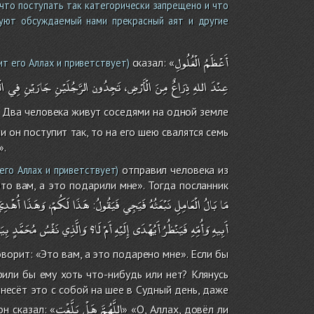
 что поступать так категорически запрещено и что
вуют обсуждаемый нами прекрасный аят и другие
أَعْظَمُ
الْغُلُولِ
сказал: «
ит его Аллах и приветствует)
عِنْدَ
اللهِ
ذِرَاعٌ
مِنَ
الْأَرْضِ،
تَجِدُون
الرَّجُلَيْنِ
جَارَيْنِ
فِي
ال
. Два человека живут соседями на одной земле
и он поступит так, то на его шею свалятся семь
».
отправил человека из
его Аллах и приветствует)
Это вам, а это подарили мне». Тогда посланник
مَا
بَالُ
الْعَامِلِ
نَبْعَثُهُ
فَيَجِي
فَيَقُولُ
هَذَا
لَكُمْ،
وَهَذَا
أُهْدِي
:
أَبِيهِ
وَأُمِّهِ
فَيَنْظُرُ
أَيُهْدَى
إِلَيْهِ
أَمْ
لَا؟
وَالَّذِي
نَفْسُ
مُحَمَّدٍ
بِي،
оворит: «Это вам, а это подарено мне». Если бы
или бы ему хоть что-нибудь или нет? Клянусь
несёт это с собой на шее в Судный день, даже
اللَّهُمَّ
هَلْ
بَلَّغْت
н сказал: «
» «О, Аллах, довёл ли