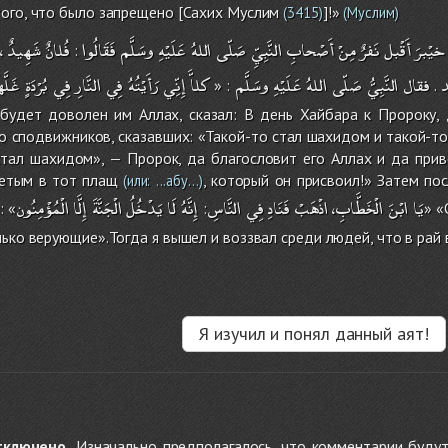
ого, что было запрещено [Сахих Муслим
]!»
(3415)
(Муслим)
،
شَهِيدٌ
فُلانٌ
فَقَالُوا
وسَلَّم
عَلَيْهِ
اللهُ
صَلّى
النَّبِيِّ
أَصْحابِ
مِنْ
نَفرٌ
أَقْبل
خيْبرَ
:
د
فقال
النَّبِيُّ
صَلّى
اللهُ
عَلَيْهِ
وسَلَّم
كلاَّ
إِنِّي
رَأَيْتُهُ
فِي
النَّارِ
فِي
بُرْدَةٍ
غَلَّ
: «
.
 будет доволен им Аллах, сказал: В день Хайбара к Пророку, 
го сподвижников, сказавших: «Такой-то стал шахидом и такой-то
стал шахидом», — Пророк, да благословит его Аллах и да приве
детым в тот плащ
, который он присвоил!» Затем пос
(или: ...абу...)
يَا
ابْنَ
الْخَطَّابِ،
اذْهَبْ
فَنَادِ
فِي
النَّاسِ
إِنَّهُ
لَا
يَدْخُلُ
الْجَنَّةَ
إِلَّا
الْمُؤْمِنُون
: «
:
» «
лько верующие».Тогда я вышел и воззвал среди людей, что в рай
Я изучил и понял данный аят!
тключено.
Изначально предполагалось, что комментарии будут