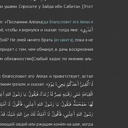
и ушами. Спросите у Зайда ибн Сабита». [Этот
ал: «Посланник Аллаха
(да благословит его Аллах и
أَتَدْرِي
й, чтобы я вернулся и сказал тогда мне: «
обой? Не смей ничего брать
, пока я не
(из закята)
придет с тем, чем обманул, в день воскресения
оим обязанностям[Слабый хадис по мнению аль-
 благословит его Аллах и приветствует, встал
لَا
أُلْفِيَنَّ
أَحَدَكُمْ
يَجِيءُ
يَوْمَ
иким грехом, и сказал: «
الْقِيَامَةِ
عَلى
رَقَبَتِهِ
بَعِيرٌ
لَهُ
رُغَاءٌ،
فَيَقُولُ
يَا
رَسُولَ
اللهِ
أَغ،
:
لَهَا
حَمْحَمَةٌ،
فَيَقُولُ
يَا
رَسُولَ
اللهِ
أَغِثْنِي،
فَأَقُولُ
لَا
أَمْلِ
:
:
رَسُولَ
اللهِ
أَغِثْنِي،
فَأَقُولُ
لَا
أَمْلِكُ
لَكَ
مِنَ
اللهِ
شَيْئًا،
قَدْ
:
 блеющей овцой или ржущим конём на шее, когда