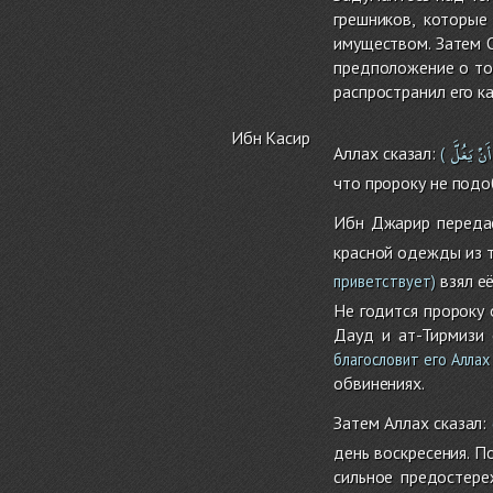
грешников, которые
имуществом. Затем 
предположение о том
распространил его ка
Ибн Касир
أَنْ
يَغُلَّ
Аллах сказал:
(
что пророку не подо
Ибн Джарир передаё
красной одежды из т
взял её
приветствует)
Не годится пророку 
Дауд и ат-Тирмизи 
благословит его Аллах
обвинениях.
Затем Аллах сказал:
день воскресения. П
сильное предостере