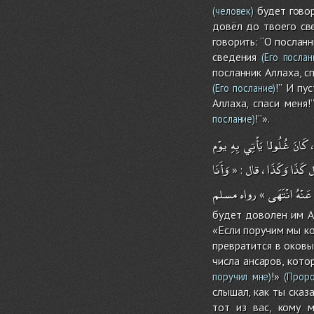
будет говори
(человек)
довёл до твоего св
говорить: “О посланн
сведения
(Его послан
посланник Аллаха, сп
!” И пу
(Его послание)
Аллаха, спаси меня!
!”».
послание)
يوْم
بِهِ
يَأْتِي
غُلُولا
كَانَ
،
وَأَنَا
قال
،
وَكَذَا
كَذَا
ل
: «
عَنْهُ
انْتَهَى
رواه
مسلم
»
будет доволен им Ал
«Если поручим мы ко
превратится в оковы
числа ансаров, кото
!»
поручил мне)
(Проро
слышал, как ты сказа
тот из вас, кому 