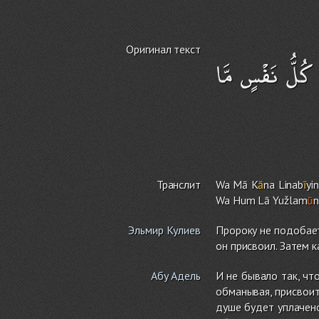
Оригинал текст
ٰ كُلُّ نَفْسٍ مَّا
Транслит
Wa Mā K
ā
na Linab
ī
yin
Wa Hu
m
Lā Yužlam
ū
Эльмир Кулиев
Пророку не подобает
он присвоил. Затем к
Абу Адель
И не бывало так, чт
обманывая, присвои
душе будет уплачено