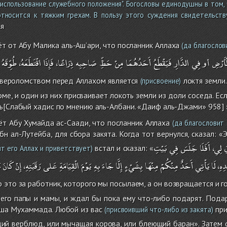
 использование служебного положения". Богословы единодушны в том,
относится к тяжким грехам. В пользу этого суждения свидетельст
я
 от Абу Малика аль-Аш’ари, что посланник Аллаха
(да благослов
ْأَرْضِ
أو
فِي
الدَّارِ
فَيَقْطَعُ
أَحَدُهُمَا
مِنْ
حَظِّ
صَاحِبِه
ذِرَاعًا،
فَإِذَا
اقْتَطَعَهُ،
طُوِّقَهُ
вероломством перед Аллахом является
локтя земли
(присвоение)
е, и один из них присваивает локоть земли из доли соседа. Есл
ь[Слабый хадис по мнению аль-Албани. «Даиф аль-Джами» 958] 
т Абу Хумайда ас-Саади, что посланник Аллаха
(да благословит 
бн ал-Лутейба, для сбора закята. Когда тот вернулся, сказал: «
َ
لِي،
أَفَلَا
جَلَسَ
فِي
بَيْتِ
встал и сказал: «
т его Аллах и приветствует)
َدِهِ
لَا
يَأْتِي
أَحَدٌ
مِنْكُمْ
مِنْهَا
بِشَيْءٍ
إِلَّا
جَاءَ
بِهِ
يَوْمَ
الْقِيَامَةِ
عَلى
رَقَبَتِهِ،
إِنْ
كَانَ
ب
о это за работник, которого мы посылаем, а он возвращается и г
его папы и мамы, и ждал бы пока ему что-либо подарят. Подар
уша Мухаммада. Любой из вас
при
(присвоивший что-либо из закята)
ий верблюд, или мычащая корова, или блеющий баран». Затем о