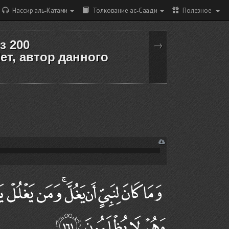
Нассир аль-Катами
Толкование ас-Саади
Полезное
из 200
→
ет, автор данного