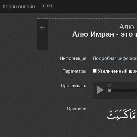
Коран онлайн
3:161
Алю 
←
Алю Имран - это 
Информация
Подробная информаци
Параметры
Увеличенный шр
Прослушать
Оригинал