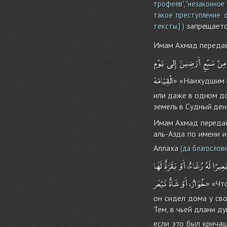
трофеев", "незаконное
такое преступление 
запрещаетс
тексты.] )
Имам Ахмад передаёт
مِنْ
سَبْعِ
أَرَضِينَ
إِلى
يَوْمِ
الْقِيَامَة
» «Наихудшим 
или даже в одном дом
земель в Судный ден
Имам Ахмад передаё
аль-Азда по имени и
Аллаха
(да благослови
َعِيرًا
لَهُ
رُغَاءٌ،
أَوْ
بَقَرَةٌ
لَهَا
خُوَارٌ،
أَوْ
شَاةٌ
تَيْعَر
» «Чт
он сидел дома у сво
Тем, в чьей длани д
если это был кричащ