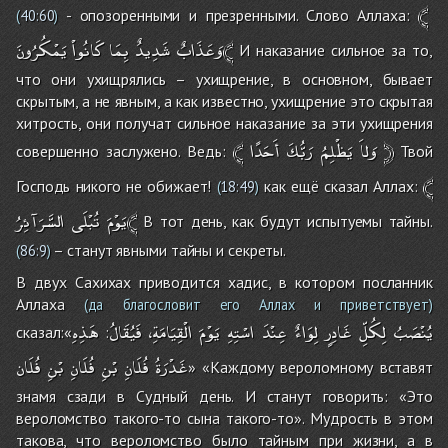
﴾
- опозоренными и презренными. Слово Аллаха:
(
40:60
)
يَمْكُرُونَ﴾
وَعَذَابٌ
شَدِيدٌ
بِمَا
كَانُواْ
И наказание сильное за то,
что они ухищрялись – ухищрение, в основном, бывает
скрытым, а не явным, а как известно, ухищрение это скрытая
хитрость, они получат сильное наказание за эти ухищрения
﴾
أَحَدًا
رَبُّكَ
يَظْلِمُ
وَلاَ
﴿
совершенно заслужено. Ведь:
Твой
﴾
Господь никого не обижает!
как ещё сказал Аллах:
(
18:49
)
السَّرَآئِرُ﴾
يَوْمَ
تُبْلَى
В тот день, как будут испытуемы тайны.
– станут явными тайны и секреты.
(
86:9
)
В двух Сахихах приводится хадис, в котором посланник
Аллаха
(да благословит его Аллах и приветствует)
يُنْصَبُ
لِكُلِّ
غَادِرٍ
لِوَاءٌ
عِنْدَ
اسْتِهِ
يَوْمَ
الْقِيَامَةِ،
فَيُقَالُ
هَذِهِ
сказал:«
:
غَدْرَةُ
فُلَانِ
بْنِ
فُلَانِ
بْنِ
فُلَان
» «Каждому вероломному вставят
знамя сзади в Судный день. И станут говорить: «Это
вероломство такого-то сына такого-то». Мудрость в этом
такова, что вероломство было тайным при жизни, а в