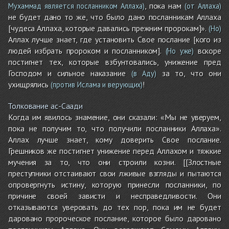
, пока нам
Мухаммад является посланником Аллаха)
(от Аллаха)
не будет дано то же, что было дано посланникам Аллаха
[чудеса Аллаха, которые давались прежним пророкам]».
(Но)
Аллах лучше знает, где установить Свое послание [кого из
людей избрать пророком и посланником].
вскоре
(Но уже)
постигнет тех, которые взбунтовались, унижение пред
Господом и сильное наказание
за то, что они
(в Аду)
ухищрялись
!
(против Ислама и верующих)
Толкование ас-Саади
Когда им явилось знамение, они сказали: «Мы не уверуем,
пока не получим то, что получили посланники Аллаха».
Аллах лучше знает, кому доверить Свое послание.
Грешников же постигнет унижение перед Аллахом и тяжкие
мучения за то, что они строили козни. [[Злостные
преступники отстаивают свои лживые взгляды и пытаются
опровергнуть истину, которую принесли посланники, по
причине своей зависти и несправедливости. Они
отказываются уверовать до тех пор, пока им не будет
даровано пророческое послание, которое было даровано