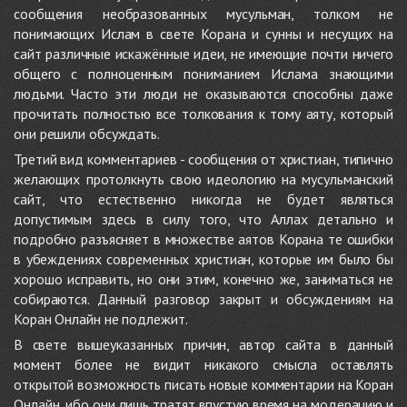
сообщения необразованных мусульман, толком не
понимающих Ислам в свете Корана и сунны и несущих на
сайт различные искажённые идеи, не имеющие почти ничего
общего с полноценным пониманием Ислама знающими
людьми. Часто эти люди не оказываются способны даже
прочитать полностью все толкования к тому аяту, который
они решили обсуждать.
Третий вид комментариев - сообщения от христиан, типично
желающих протолкнуть свою идеологию на мусульманский
сайт, что естественно никогда не будет являться
допустимым здесь в силу того, что Аллах детально и
подробно разъясняет в множестве аятов Корана те ошибки
в убеждениях современных христиан, которые им было бы
хорошо исправить, но они этим, конечно же, заниматься не
собираются. Данный разговор закрыт и обсуждениям на
Коран Онлайн не подлежит.
В свете вышеуказанных причин, автор сайта в данный
момент более не видит никакого смысла оставлять
открытой возможность писать новые комментарии на Коран
Онлайн, ибо они лишь тратят впустую время на модерацию и