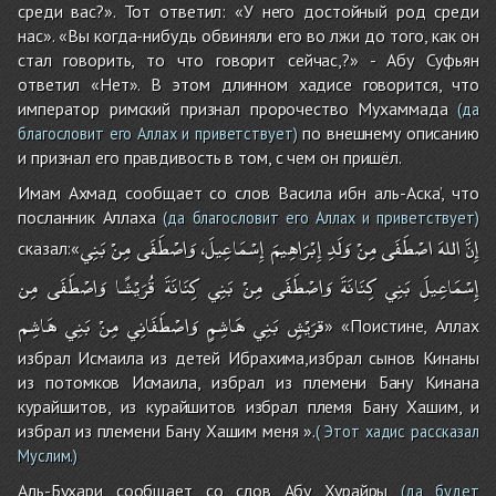
среди вас?». Тот ответил: «У него достойный род среди
нас». «Вы когда-нибудь обвиняли его во лжи до того, как он
стал говорить, то что говорит сейчас,?» - Абу Суфьян
ответил «Нет». В этом длинном хадисе говорится, что
император римский признал пророчество Мухаммада
(да
по внешнему описанию
благословит его Аллах и приветствует)
и признал его правдивость в том, с чем он пришёл.
Имам Ахмад сообщает со слов Васила ибн аль-Аска’, что
посланник Аллаха
(да благословит его Аллах и приветствует)
إِنَّ
اللهَ
اصْطَفَى
مِنْ
وَلَدِ
إِبْرَاهِيمَ
إِسْمَاعِيلَ،
وَاصْطَفَى
مِنْ
بَنِي
сказал:«
إِسْمَاعِيلَ
بَنِي
كِنَانَةَ
وَاصْطَفَى
مِنْ
بَنِي
كِنَانَةَ
قُرَيْشًا
وَاصْطَفَى
مِن
قرَيْشٍ
بَنِي
هَاشِمٍ
وَاصْطَفَانِي
مِنْ
بَنِي
هَاشِم
» «Поистине, Аллах
избрал Исмаила из детей Ибрахима,избрал сынов Кинаны
из потомков Исмаила, избрал из племени Бану Кинана
курайшитов, из курайшитов избрал племя Бану Хашим, и
избрал из племени Бану Хашим меня ».
( Этот хадис рассказал
Муслим.)
Аль-Бухари сообщает со слов Абу Хурайры
(да будет