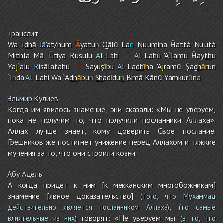
Транслит
Wa 'I
dh
ā J
ā
'at/hu
m
'
Ā
yatu
n
Qālū La
n
Nu'umina Ĥattá Nu'utá
Mi
th
la M
ā
'
Ū
tiya Rusulu
A
l-Lahi
A
l-Lah
u
'A`lamu Ĥay
th
u
Ya
j
`alu
R
isālatah
u
Sayuş
ī
bu
A
l-La
dh
ī
na 'A
j
ramū Şa
gh
ā
run
`I
n
da
A
l-Lah
i
Wa `A
dh
ā
bu
n
Sh
ad
ī
du
n
Bimā Kānū Ya
m
kur
ū
n
a
Эльмир Кулиев
Когда им явилось знамение, они сказали: «Мы не уверуем,
пока не получим то, что получили посланники Аллаха».
Аллах лучше знает, кому доверить Свое послание.
Грешников же постигнет унижение перед Аллахом и тяжкие
мучения за то, что они строили козни.
Абу Адель
А когда придет к ним [к мекканским многобожникам]
знамение [явное доказательство]
(того, что Мухаммад
,
действительно является посланником Аллаха)
(то самые
говорят: «Не уверуем мы
влиятельные из них)
(в то, что