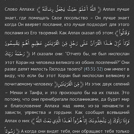
﴾
رِسَالَتَهُ
يَجْعَلُ
حَيْثُ
أَعْلَمُ
اللَّهُ
﴿
Слово Аллаха:
Аллах лучше
знает, где помещать Свое посольство – Он лучше знает
когда Он вверяет послание, кто лучше подходит для этого
﴾
وَقَالُواْ
послания из Его творений. Как Аллах сказал об этом:
لَوْلاَ
نُزِّلَ
هَـذَا
الْقُرْآنُ
عَلَى
رَجُلٍ
مِّنَ
الْقَرْيَتَيْنِ
عَظِيمٍ
أَهُمْ
يَقْسِمُونَ
رَبِّكَ
رَحْمَةَ
﴿
И сказали они: "Отчего бы, не был ниспослан
этот Коран на человека великого из обоих поселений?" Они
разве делят милость Господа твоего?
они имеют в
(
43:31-32
)
виду, что если бы этот Коран был ниспослан великому и
الْقَرْيَتَيْنِ
﴿مِّنَ
﴿
почитаемому человеку:
Из этих двух селений
– Мекки и Таифа, и это произошло бы на их глазах. Это
потому, что они пренебрегали посланниками, да будет мир
и благословение Аллаха над ними, из-за ненависти и
зависти, упрямства и гордыни. Как сообщил всевышний
﴾
اللَّهُ
بَعَثَ
الَّذِي
أَهَـذَا
هُزُواً
إِلاَّ
يَتَّخِذُونَكَ
إِن
رَأَوْكَ
وَإِذَا
Аллах о них:
رَسُولاً
﴿
А когда они видят тебя, они обращают тебя только