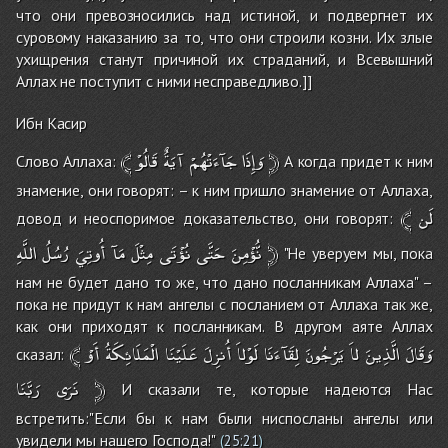
что они превозносились над истиной, и подвергнет их
суровому наказанию за то, что они строили козни. Их злые
ухищрения станут причиной их страданий, и Всевышний
Аллах не поступит с ними несправедливо.]]
Ибн Касир
﴾
قَالُوْ
آيَةٌ
جَآءَتْهُمْ
وَإِذَا
﴿
Слово Аллаха:
А когда придет к ним
знамение, они говорят: – к ним пришло знамение от Аллаха,
﴾
لَن
довод и неоспоримое доказательство, они говорят:
اللَّهِ
رُسُلُ
أُوتِيَ
مَآ
مِثْلَ
نُؤْتَى
حَتَّى
نُّؤْمِنَ
﴿
"Не уверуем мы, пока
нам не будет дано то же, что дано посланникам Аллаха" –
пока не придут к нам ангелы с посланием от Аллаха так же,
как они приходят к посланникам. В другом аяте Аллах
﴾
أَوْ
الْمَلَائِكَةُ
عَلَيْنَا
أُنزِلَ
لَوْلاَ
لِقَآءَنَا
يَرْجُونَ
لاَ
الَّذِينَ
وَقَالَ
сказал:
رَبَّنَا
نَرَى
﴿
И сказали те, которые надеются Нас
встретить:"Если бы к нам были ниспосланы ангелы или
увидели мы нашего Господа!"
(
25:21
)