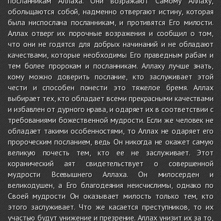
посланникам Аллаха. Они возражают Самому Аллаху,
обольщаются собой, надменно отвергают истину, которая
была ниспослана посланникам, и противятся Его милости.
Аллах отверг их порочные возражения и сообщил о том,
что они не годятся для добрых начинаний и не обладают
качествами, которые необходимы Его праведным рабам и
тем более пророкам и посланникам. Аллаху лучше знать,
кому можно доверить послание, кто заслуживает этой
чести и способен понести это тяжелое бремя. Аллах
выбирает тех, кто обладает всеми прекрасными качествами
и избавлен от дурного нрава, и одаряет их в соответствии с
требованиями божественной мудрости. Если же человек не
обладает такими особенностями, то Аллах не одаряет его
пророческим посланием, ведь Он никогда не окажет самую
великую почесть тем, кто ее не заслуживает. Этот
коранический аят свидетельствует о совершенной
мудрости Всевышнего Аллаха. Он милосерден и
великодушен, а Его благодеяния неисчислимы, однако по
Своей мудрости Он оказывает милость только тем, кто
этого заслуживает. Что же касается преступников, то их
участью будут унижение и презрение. Аллах унизит их за то,