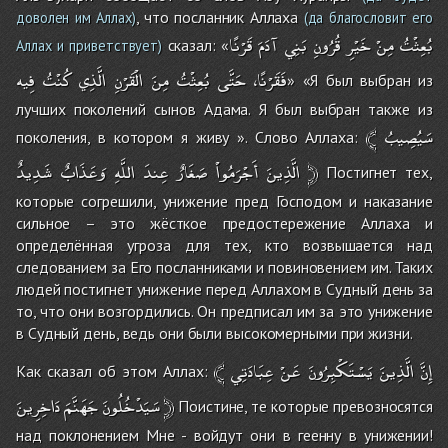
, что посланник Аллаха
доволен им Аллах)
(да благословит его
بُعِثْتُ
مِنْ
خَيْرِ
قُرُونِ
بَنِي
آدَمَ
قَرْنًا
сказал: «
Аллах и приветствует)
فَقَرْنًا،
حَتَّى
بُعِثْتُ
مِنَ
الْقَرْنِ
الَّذِي
كُنْتُ
فِيه
» «Я был выбран из
лучших поколений сынов Адама. Я был выбран также из
﴾
سَيُصِيبُ
поколения, в котором я живу ». Слово Аллаха:
شَدِيدٌ
وَعَذَابٌ
اللَّهِ
عِندَ
صَغَارٌ
أَجْرَمُواْ
الَّذِينَ
﴿
Постигнет тех,
которые согрешили, унижение пред Господом и наказание
сильное – это жёсткое предостережение Аллаха и
определённая угроза для тех, кто возвышается над
следованием за Его посланниками и повиновением им. Таких
людей постигнет унижение перед Аллахом в Судный день за
то, что они возгордились. Он предписал им за это унижение
в Судный день, ведь они были высокомерными при жизни.
﴾
عِبَادَتِي
عَنْ
يَسْتَكْبِرُونَ
الَّذِينَ
إِنَّ
Как сказал об этом Аллах:
دَاخِرِينَ
جَهَنَّمَ
سَيَدْخُلُونَ
﴿
Поистине, те которые превозносятся
над поклонением Мне - войдут они в геенну в унижении!