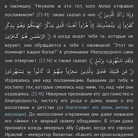
в насмешку: "Неужели ж это тот, кого Аллах отправил
﴾
الَّذِينَ
رَآكَ
وَإِذَا
посланником?
также сказал о них:
(
25:41
)
كَفَرُواْ
إِن
يَتَّخِذُونَكَ
إِلاَّ
هُزُواً
أَهَـذَا
الَّذِي
يَذْكُرُ
آلِهَتَكُمْ
وَهُمْ
بِذِكْرِ
كَـافِرُونَ
هُمْ
الرَّحْمَـنِ
﴿
А когда видят тебя те, которые не
веруют, они обращаются к тебе с насмешкой: "Этот ли
поминает ваших богов?" А упоминание Милосердного сами
﴾
بِرُسُلٍ
اسْتُهْزِىءَ
وَلَقَدِ
они отвергают.
и также сказал:
(
21:36
)
يَسْتَهْزِءُونَ
بِهِ
كَانُواْ
مَّا
مِنْهُمْ
سَخِرُواْ
بِالَّذِينَ
فَحَاقَ
قَبْلِكَ
مِّن
﴿
Издевались уже над посланниками, бывшими до тебя, и
постигло тех, которые смеялись над ними, то, над чем они
издевались.
Неверные признавали его достоинство и
(
21:41
)
благородность, чистоту его рода и дома, знали о его
воспитании и детстве
(да благословит его Аллах, ангелы и
. До ниспослания откровения они даже называли
верующие)
его «Амин» т.е. «верный своему обещанию». В этом даже
признался вождь неверных Абу Суфьян, когда его спросил
Ираклий – император Византии: «Какого он происхождения