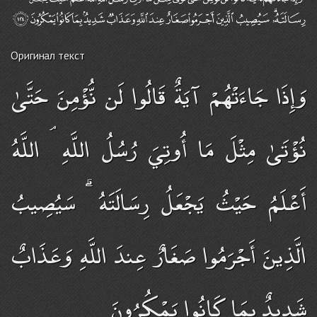
Оригинал текст
وَإِذَا جَاءَتْهُمْ آيَةٌ قَالُوا لَن نُّؤْمِنَ حَتَّىٰ
نُؤْتَىٰ مِثْلَ مَا أُوتِيَ رُسُلُ اللَّهِ ۘ اللَّهُ
أَعْلَمُ حَيْثُ يَجْعَلُ رِسَالَتَهُ ۗ سَيُصِيبُ
الَّذِينَ أَجْرَمُوا صَغَارٌ عِندَ اللَّهِ وَعَذَابٌ
شَدِيدٌ بِمَا كَانُوا يَمْكُرُونَ