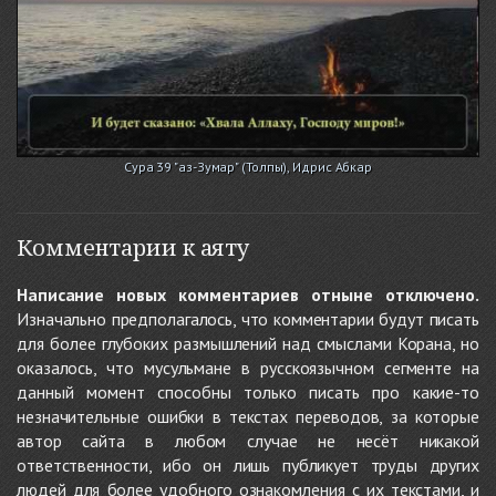
Сура 39 "аз-Зумар" (Толпы), Идрис Абкар
Комментарии к аяту
Написание новых комментариев отныне отключено.
Изначально предполагалось, что комментарии будут писать
для более глубоких размышлений над смыслами Корана, но
оказалось, что мусульмане в русскоязычном сегменте на
данный момент способны только писать про какие-то
незначительные ошибки в текстах переводов, за которые
автор сайта в любом случае не несёт никакой
ответственности, ибо он лишь публикует труды других
людей для более удобного ознакомления с их текстами, и