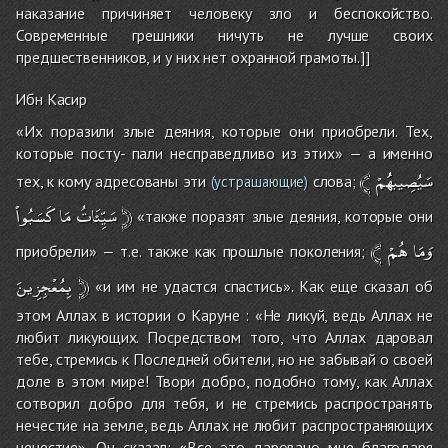
наказание причиняет человеку зло и беспокойство.
Современные грешники ничуть не лучше своих
предшественников, и у них нет охранной грамоты.]]
Ибн Касир
«Их поразили злые деяния, которые они приобрели. Тех,
которые посту- пали несправедливо из этих» — а именно
﴾
سَيُصِيبهُُمْ
тех, к кому адресованы эти
слова;
(устрашающие)
كَسَبُواْ
مَا
سَيِّئَاتُ
﴿
«также поразят злые деяния, которые они
﴾
هُمْ
وَمَا
приобрели» — т.е. также как прошлые поколения;
بِمُعْجِزِينَ
﴿
«и им не удастся спастись». Как еще сказал об
этом Аллах в истории о Каруне : «Не ликуй, ведь Аллах не
любит ликующих. Посредством того, что Аллах даровал
тебе, стремись к Последней обители, но не забывай о своей
доле в этом мире! Твори добро, подобно тому, как Аллах
сотворил добро для тебя, и не стремись распространять
нечестие на земле, ведь Аллах не любит распространяющих
нечестие». Он сказал: «Все это даровано мне благодаря