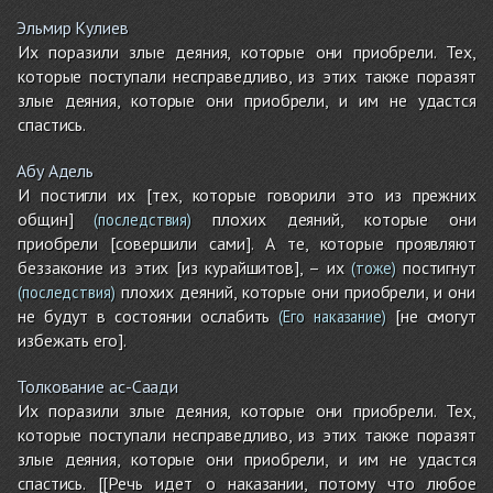
Эльмир Кулиев
Их поразили злые деяния, которые они приобрели. Тех,
которые поступали несправедливо, из этих также поразят
злые деяния, которые они приобрели, и им не удастся
спастись.
Абу Адель
И постигли их [тех, которые говорили это из прежних
общин]
плохих деяний, которые они
(последствия)
приобрели [совершили сами]. А те, которые проявляют
беззаконие из этих [из курайшитов], – их
постигнут
(тоже)
плохих деяний, которые они приобрели, и они
(последствия)
не будут в состоянии ослабить
[не смогут
(Его наказание)
избежать его].
Толкование ас-Саади
Их поразили злые деяния, которые они приобрели. Тех,
которые поступали несправедливо, из этих также поразят
злые деяния, которые они приобрели, и им не удастся
спастись. [[Речь идет о наказании, потому что любое