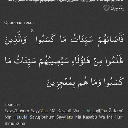
Оригинал текст
فَأَصَابَهُمْ سَيِّئَاتُ مَا كَسَبُوا ۚ وَالَّذِينَ
ظَلَمُوا مِنْ هَـٰؤُلَاءِ سَيُصِيبُهُمْ سَيِّئَاتُ مَا
كَسَبُوا وَمَا هُم بِمُعْجِزِينَ
Транслит
Fa'aşābahu
m
Sayyi'
ā
tu Mā Kasabū Wa
A
l-La
dh
ī
na Žalamū
Min H
ā
'uul
ā
' Sayuşībuhu
m
Sayyi'
ā
tu Mā Kasabū Wa Mā Hu
m
Bimu`jiz
ī
n
a