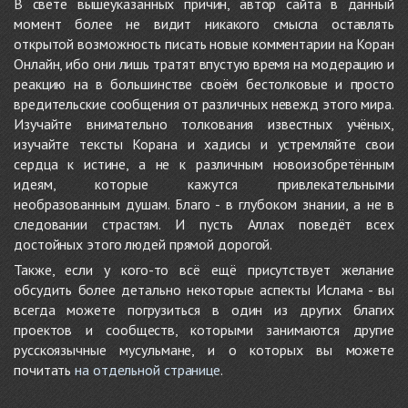
В свете вышеуказанных причин, автор сайта в данный
момент более не видит никакого смысла оставлять
открытой возможность писать новые комментарии на Коран
Онлайн, ибо они лишь тратят впустую время на модерацию и
реакцию на в большинстве своём бестолковые и просто
вредительские сообщения от различных невежд этого мира.
Изучайте внимательно толкования известных учёных,
изучайте тексты Корана и хадисы и устремляйте свои
сердца к истине, а не к различным новоизобретённым
идеям, которые кажутся привлекательными
необразованным душам. Благо - в глубоком знании, а не в
следовании страстям. И пусть Аллах поведёт всех
достойных этого людей прямой дорогой.
Также, если у кого-то всё ещё присутствует желание
обсудить более детально некоторые аспекты Ислама - вы
всегда можете погрузиться в один из других благих
проектов и сообществ, которыми занимаются другие
русскоязычные мусульмане, и о которых вы можете
почитать
на отдельной странице
.