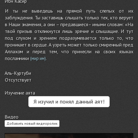
Ибн Касир
И ты не выведешь на прямой путь слепых от их
заблуждения. Ты заставишь слышать только тех, кто верует
в Наши знамения, а они – предавшиеся– иными словам: «На
твой призыв откликнутся лишь зрячие и слышащие. И тут
под слухом и зрением подразумевается только то, что
проникает в сердце. А узреть может только смиренный пред
Аллахом и перед тем, что принесли на своих языках
посланники
.
(мир им)
Аль-Куртуби
Отсутствует
Изучение аята
Я изучил и понял данный аят!
Видео
Добавить новый видеоролик