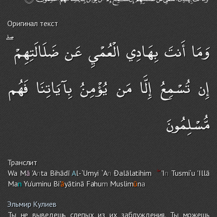
Оригинал текст
وَمَا أَنتَ بِهَادِي الْعُمْيِ عَن ضَلَالَتِهِمْ ۖ
إِن تُسْمِعُ إِلَّا مَن يُؤْمِنُ بِآيَاتِنَا فَهُم
مُّسْلِمُونَ
Транслит
Wa M
ā
'A
n
ta Bihādī
A
l-`U
m
yi `A
n
Đalālatihi
m
'I
n
Tusmi`u 'Illā
Ma
n
Yu'uminu Bi'
ā
yātinā Fahu
m
Muslim
ū
n
a
Эльмир Кулиев
Ты не выведешь слепых из их заблуждения. Ты можешь