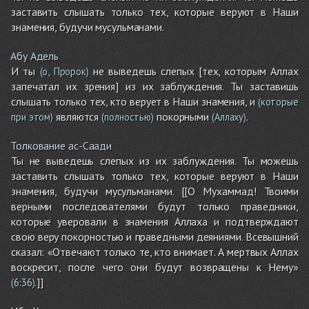
заставить слышать только тех, которые веруют в Наши
знамения, будучи мусульманами.
Абу Адель
И ты
не выведешь слепых [тех, которым Аллах
(о, Пророк)
запечатал их зрения] из их заблуждения. Ты заставишь
слышать только тех, кто верует в Наши знамения, и
(которые
являются
покорными
.
при этом)
(полностью)
(Аллаху)
Толкование ас-Саади
Ты не выведешь слепых из их заблуждения. Ты можешь
заставить слышать только тех, которые веруют в Наши
знамения, будучи мусульманами. [[О Мухаммад! Твоими
верными последователями будут только праведники,
которые уверовали в знамения Аллаха и подтверждают
свою веру покорностью и праведными деяниями. Всевышний
сказал: «Отвечают только те, кто внимает. А мертвых Аллах
воскресит, после чего они будут возвращены к Нему»
.]]
(
6:36
)