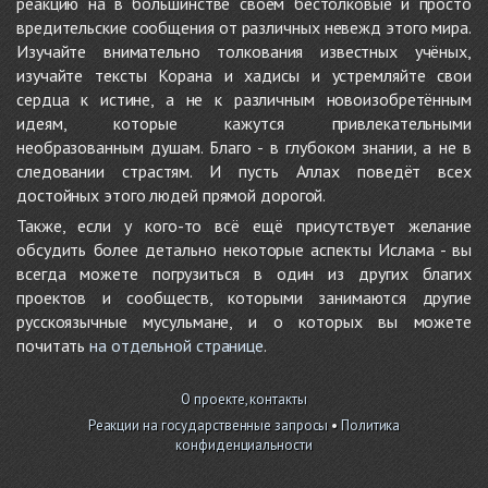
реакцию на в большинстве своём бестолковые и просто
вредительские сообщения от различных невежд этого мира.
Изучайте внимательно толкования известных учёных,
изучайте тексты Корана и хадисы и устремляйте свои
сердца к истине, а не к различным новоизобретённым
идеям, которые кажутся привлекательными
необразованным душам. Благо - в глубоком знании, а не в
следовании страстям. И пусть Аллах поведёт всех
достойных этого людей прямой дорогой.
Также, если у кого-то всё ещё присутствует желание
обсудить более детально некоторые аспекты Ислама - вы
всегда можете погрузиться в один из других благих
проектов и сообществ, которыми занимаются другие
русскоязычные мусульмане, и о которых вы можете
почитать
на отдельной странице
.
О проекте, контакты
Реакции на государственные запросы
•
Политика
конфиденциальности