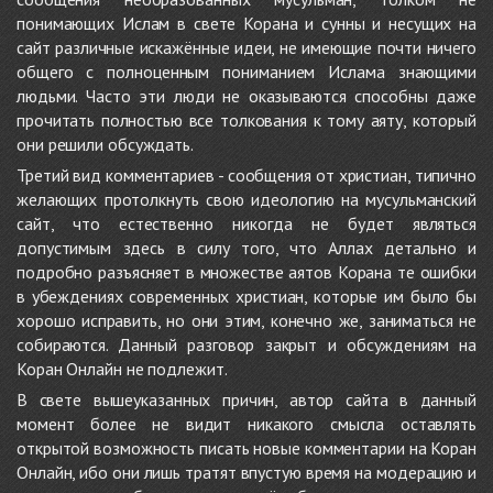
понимающих Ислам в свете Корана и сунны и несущих на
сайт различные искажённые идеи, не имеющие почти ничего
общего с полноценным пониманием Ислама знающими
людьми. Часто эти люди не оказываются способны даже
прочитать полностью все толкования к тому аяту, который
они решили обсуждать.
Третий вид комментариев - сообщения от христиан, типично
желающих протолкнуть свою идеологию на мусульманский
сайт, что естественно никогда не будет являться
допустимым здесь в силу того, что Аллах детально и
подробно разъясняет в множестве аятов Корана те ошибки
в убеждениях современных христиан, которые им было бы
хорошо исправить, но они этим, конечно же, заниматься не
собираются. Данный разговор закрыт и обсуждениям на
Коран Онлайн не подлежит.
В свете вышеуказанных причин, автор сайта в данный
момент более не видит никакого смысла оставлять
открытой возможность писать новые комментарии на Коран
Онлайн, ибо они лишь тратят впустую время на модерацию и