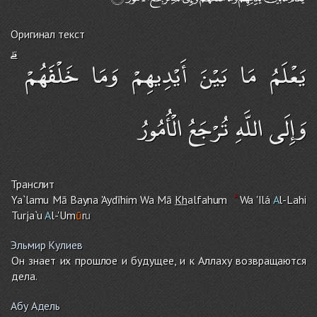
Оригинал текст
يَعْلَمُ مَا بَيْنَ أَيْدِيهِمْ وَمَا خَلْفَهُمْ ۗ
وَإِلَى اللَّهِ تُرْجَعُ الْأُمُورُ
Транслит
Ya`lamu Mā Bayna 'Aydīhi
m
Wa Mā
Kh
alfahu
m
Wa 'Ilá
A
l-Lah
i
Turja`u
A
l-'Um
ū
r
u
Эльмир Кулиев
Он знает их прошлое и будущее, и к Аллаху возвращаются
дела.
Абу Адель