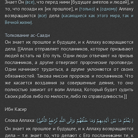
Знает Он
, что перед ними [будущее ангелов и людей], и
(все)
то, что позади их [их прошлое], и
к
Аллаху
(только)
(одному)
возвращаются
дела
(все)
(касающиеся как этого мира, так и
.
Вечной жизни)
Толкование ас-Саади
Он знает их прошлое и будущее, и к Аллаху возвращаются
дела. [[Аллах отправляет посланников, которые призывают
людей встать на Его путь. Одни люди отвечают на призыв
посланников, а другие отвергают пророческие проповеди.
Одни начинают трудиться, а другие уклоняются от своих
обязанностей. Такова миссия пророков и посланников. Что
же касается воздаяния за совершенные деяния, то оно
полностью зависит от воли Аллаха, Который будет судить
Своих рабов либо по милости, либо по справедливости.]]
Ибн Касир
يَعْلَمُ
مَا
بَيْنَ
أَيْدِيهِمْ
وَمَا
خَلْفَهُمْ
وَإِلَى
اللَّهِ
تُرْجَعُ
الأُمُورُ
Слова Аллаха:
(
)
Он знает их прошлое и будущее, и к Аллаху возвращаются
дела – т.е. знает то, что делают с Его посланниками те, к