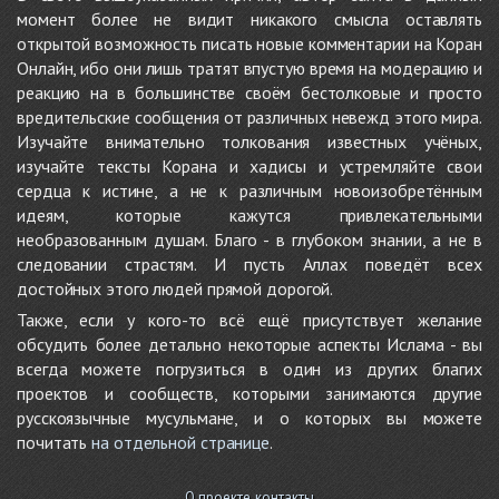
момент более не видит никакого смысла оставлять
открытой возможность писать новые комментарии на Коран
Онлайн, ибо они лишь тратят впустую время на модерацию и
реакцию на в большинстве своём бестолковые и просто
вредительские сообщения от различных невежд этого мира.
Изучайте внимательно толкования известных учёных,
изучайте тексты Корана и хадисы и устремляйте свои
сердца к истине, а не к различным новоизобретённым
идеям, которые кажутся привлекательными
необразованным душам. Благо - в глубоком знании, а не в
следовании страстям. И пусть Аллах поведёт всех
достойных этого людей прямой дорогой.
Также, если у кого-то всё ещё присутствует желание
обсудить более детально некоторые аспекты Ислама - вы
всегда можете погрузиться в один из других благих
проектов и сообществ, которыми занимаются другие
русскоязычные мусульмане, и о которых вы можете
почитать
на отдельной странице
.
О проекте, контакты