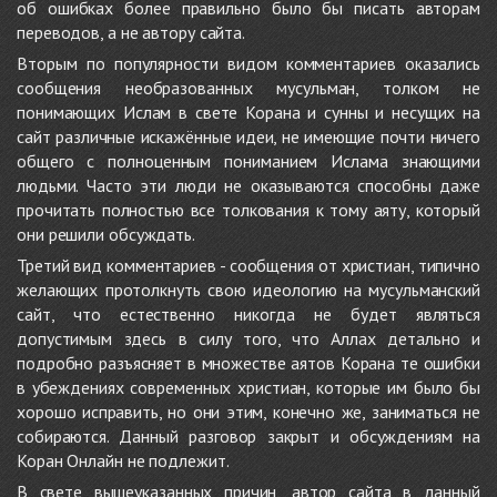
об ошибках более правильно было бы писать авторам
переводов, а не автору сайта.
Вторым по популярности видом комментариев оказались
сообщения необразованных мусульман, толком не
понимающих Ислам в свете Корана и сунны и несущих на
сайт различные искажённые идеи, не имеющие почти ничего
общего с полноценным пониманием Ислама знающими
людьми. Часто эти люди не оказываются способны даже
прочитать полностью все толкования к тому аяту, который
они решили обсуждать.
Третий вид комментариев - сообщения от христиан, типично
желающих протолкнуть свою идеологию на мусульманский
сайт, что естественно никогда не будет являться
допустимым здесь в силу того, что Аллах детально и
подробно разъясняет в множестве аятов Корана те ошибки
в убеждениях современных христиан, которые им было бы
хорошо исправить, но они этим, конечно же, заниматься не
собираются. Данный разговор закрыт и обсуждениям на
Коран Онлайн не подлежит.
В свете вышеуказанных причин, автор сайта в данный