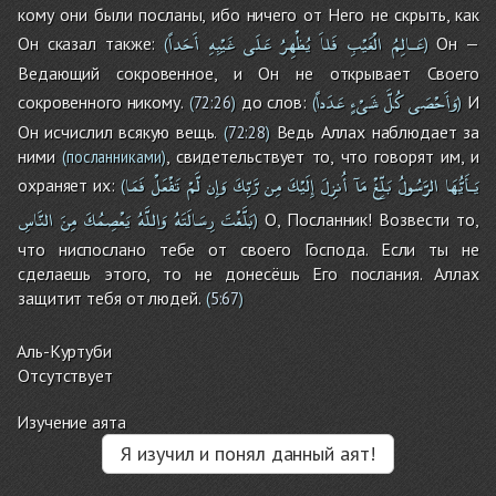
кому они были посланы, ибо ничего от Него не скрыть, как
عَـالِمُ
الْغَيْبِ
فَلاَ
يُظْهِرُ
عَلَى
غَيْبِهِ
أَحَداً
Он сказал также:
Он —
(
)
Ведающий сокровенное, и Он не открывает Своего
وَأَحْصَى
كُلَّ
شَىْءٍ
عَدَداً
сокровенного никому.
до слов:
И
(
72:26
)
(
)
Он исчислил всякую вещь.
Ведь Аллах наблюдает за
(
72:28
)
ними
, свидетельствует то, что говорят им, и
(посланниками)
يَـأَيُّهَا
الرَّسُولُ
بَلِّغْ
مَآ
أُنزِلَ
إِلَيْكَ
مِن
رَّبِّكَ
وَإِن
لَّمْ
تَفْعَلْ
فَمَا
охраняет их:
(
بَلَّغْتَ
رِسَالَتَهُ
وَاللَّهُ
يَعْصِمُكَ
مِنَ
النَّاسِ
О, Посланник! Возвести то,
)
что ниспослано тебе от своего Господа. Если ты не
сделаешь этого, то не донесёшь Его послания. Аллах
защитит тебя от людей.
(
5:67
)
Аль-Куртуби
Отсутствует
Изучение аята
Я изучил и понял данный аят!