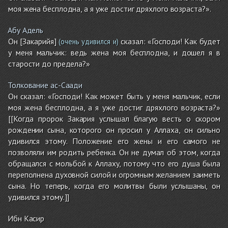
моя жена бесплодна, а я уже достиг дряхлого возраста?».
Абу Адель
Он [Закарийя]
сказал: «Господи! Как будет
(очень удивился и)
у меня мальчик: ведь жена моя бесплодна, и дошел я в
старости до предела?»
Толкование ас-Саади
Он сказал: «Господи! Как может быть у меня мальчик, если
моя жена бесплодна, а я уже достиг дряхлого возраста?»
[[Когда пророк Закария услышал благую весть о скором
рождении сына, которого он просил у Аллаха, он сильно
удивился этому. Положение его жены и его самого не
позволяли им родить ребенка. Он не думал об этом, когда
обращался с мольбой к Аллаху, потому что его душа была
переполнена духовной силой и огромным желанием заиметь
сына. Но теперь, когда его молитвы были услышаны, он
удивился этому.]]
Ибн Касир