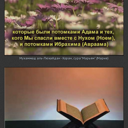
Мухаммад аль-Люхайдан - Коран, сура "Марьям" (Мария)