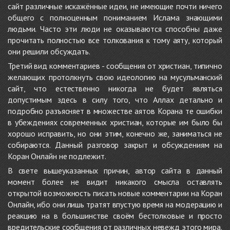
сайт различные искажённые идеи, не имеющие почти ничего
общего с полноценным пониманием Ислама знающими
людьми. Часто эти люди не оказываются способны даже
прочитать полностью все толкования к тому аяту, который
они решили обсуждать.
Третий вид комментариев - сообщения от христиан, типично
желающих протолкнуть свою идеологию на мусульманский
сайт, что естественно никогда не будет являться
допустимым здесь в силу того, что Аллах детально и
подробно разъясняет в множестве аятов Корана те ошибки
в убеждениях современных христиан, которые им было бы
хорошо исправить, но они этим, конечно же, заниматься не
собираются. Данный разговор закрыт и обсуждениям на
Коран Онлайн не подлежит.
В свете вышеуказанных причин, автор сайта в данный
момент более не видит никакого смысла оставлять
открытой возможность писать новые комментарии на Коран
Онлайн, ибо они лишь тратят впустую время на модерацию и
реакцию на в большинстве своём бестолковые и просто
вредительские сообщения от различных невежд этого мира.