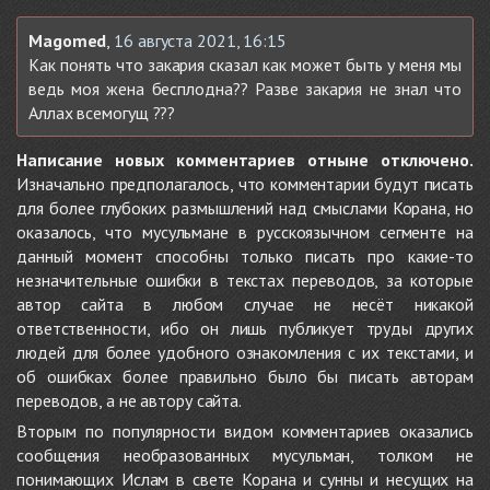
Magomed
,
16 августа 2021, 16:15
Как понять что закария сказал как может быть у меня мы
ведь моя жена бесплодна?? Разве закария не знал что
Аллах всемогущ ???
Написание новых комментариев отныне отключено.
Изначально предполагалось, что комментарии будут писать
для более глубоких размышлений над смыслами Корана, но
оказалось, что мусульмане в русскоязычном сегменте на
данный момент способны только писать про какие-то
незначительные ошибки в текстах переводов, за которые
автор сайта в любом случае не несёт никакой
ответственности, ибо он лишь публикует труды других
людей для более удобного ознакомления с их текстами, и
об ошибках более правильно было бы писать авторам
переводов, а не автору сайта.
Вторым по популярности видом комментариев оказались
сообщения необразованных мусульман, толком не
понимающих Ислам в свете Корана и сунны и несущих на