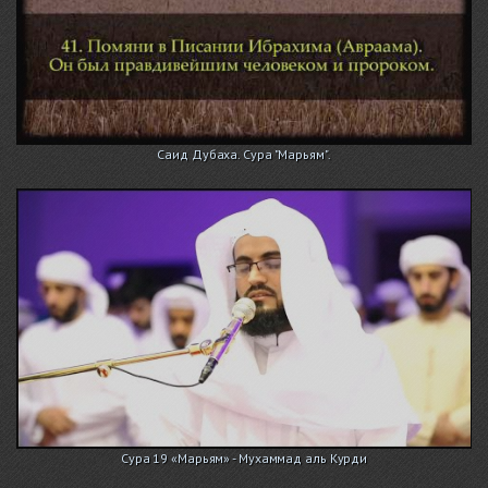
Саид Дубаха. Сура "Марьям".
Сура 19 «Марьям» - Мухаммад аль Курди