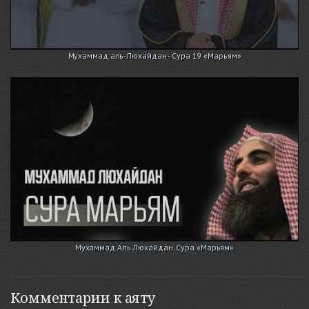
Мухаммад аль-Люхайдан - Сура 19 «Марьям»
Мухаммад Аль Люхайдан. Сура «Марьям»
Комментарии к аяту