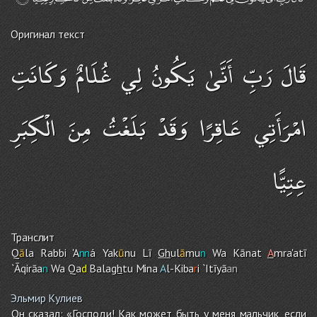
Оригинал текст
قَالَ رَبِّ أَنَّىٰ يَكُونُ لِي غُلَامٌ وَكَانَتِ
امْرَأَتِي عَاقِرًا وَقَدْ بَلَغْتُ مِنَ الْكِبَرِ
عِتِيًّا
Транслит
Q
ā
la Rabbi 'A
nn
á Yak
ū
nu Lī
Gh
ul
ā
mu
n
Wa Kānat
A
m
ra'atī
`Āqirāa
n
Wa Qa
d
Bala
gh
tu Mina
A
l-Kiba
r
i `Itīyā
an
Эльмир Кулиев
Он сказал: «Господи! Как может быть у меня мальчик, если