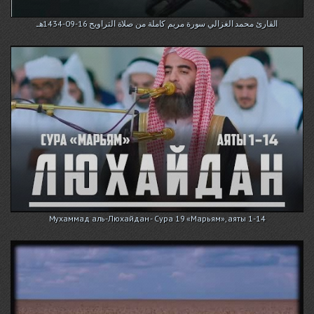
القارئ محمد الغزالي سورة مريم كاملة من صلاة التراويح 16-09-1434هـ
Мухаммад аль-Люхайдан - Сура 19 «Марьям», аяты 1-14