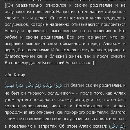
[[Он уважительно относился к своим родителям и не
ослушался их повелений. Напротив, он делал им добро как
словом, так и делом. Он не относился к числу гордецов и
ослушников, которые надменно отказываются поклоняться
Аллаху и проявляют высокомерие по отношению к Его
рабам и своим родителям. Все это означает, что он
исправно выполнял свои обязанности перед Аллахом и
перед Его творениями. И благодаря этому Аллах одарил его
благополучием как в ближней жизни, так и после смерти.
Вот почему далее Всевышний Аллах сказал:]]
Ибн Касир
وَبَرًّا
بِوَلِدَيْهِ
وَلَمْ
يَكُن
جَبَّاراً
عَصِيّاً
«И благим своим родителям, и
(
)
не был он тираном, ослушником» – после того, как Аллах
упомянул его покорность своему Господу и то, что он был
создан милостивым, чистым и богобоязненным, Аллах
продолжил его описание, как покорного родителям, благого
к ним, не позволявшего себе ослушание их в словах и делах,
وَلَمْ
يَكُن
в повелениях и запретах. Об этом Аллах сказал:
(