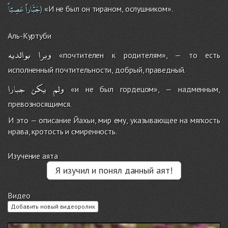
جَبَّاراً
عَصِيّاً
«И не был он тираном, ослушником».
)
Аль-Куртуби
وبرا
بوالديه
«почтителен к родителям», — то есть
исполненный почтительности, добрый, праведный.
ولم
يكن
جبارا
«и не был гордецом», — надменным,
превозносящимся.
И это — описание Йахьи, мир ему, указывающее на мягкость
нрава, кротость и смиренность.
Изучение аята
Я изучил и понял данный аят!
Видео
Добавить новый видеоролик