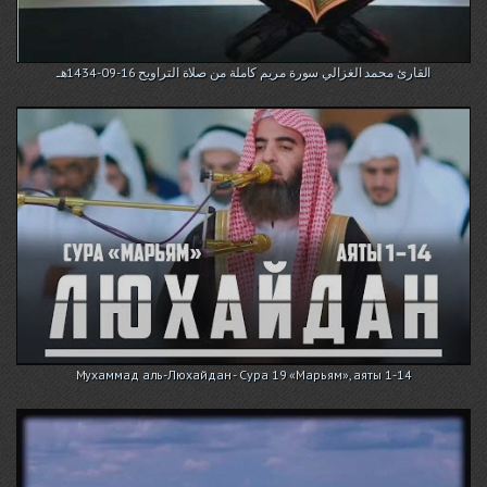
القارئ محمد الغزالي سورة مريم كاملة من صلاة التراويح 16-09-1434هـ
Мухаммад аль-Люхайдан - Сура 19 «Марьям», аяты 1-14