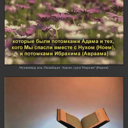
Мухаммад аль-Люхайдан - Коран, сура "Марьям" (Мария)