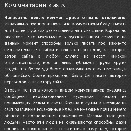
Комментарии к аяту
Написание новых комментариев отныне отключено.
Изначально предполагалось, что комментарии будут писать
для более глубоких размышлений над смыслами Корана, но
оказалось, что мусульмане в русскоязычном сегменте на
данный момент способны только писать про какие-то
незначительные ошибки в текстах переводов, за которые
автор сайта в любом случае не несёт никакой
ответственности, ибо он лишь публикует труды других
людей для более удобного ознакомления с их текстами, и
об ошибках более правильно было бы писать авторам
переводов, а не автору сайта.
Вторым по популярности видом комментариев оказались
сообщения необразованных мусульман, толком не
понимающих Ислам в свете Корана и сунны и несущих на
сайт различные искажённые идеи, не имеющие почти ничего
общего с полноценным пониманием Ислама знающими
людьми. Часто эти люди не оказываются способны даже
прочитать полностью все толкования к тому аяту, который