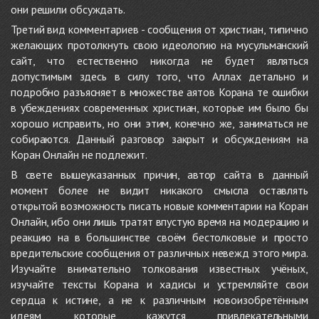
они решили обсуждать.
Третий вид комментариев - сообщения от христиан, типично
желающих протолкнуть свою идеологию на мусульманский
сайт, что естественно никогда не будет являться
допустимым здесь в силу того, что Аллах детально и
подробно разъясняет в множестве аятов Корана те ошибки
в убеждениях современных христиан, которые им было бы
хорошо исправить, но они этим, конечно же, заниматься не
собираются. Данный разговор закрыт и обсуждениям на
Коран Онлайн не подлежит.
В свете вышеуказанных причин, автор сайта в данный
момент более не видит никакого смысла оставлять
открытой возможность писать новые комментарии на Коран
Онлайн, ибо они лишь тратят впустую время на модерацию и
реакцию на в большинстве своём бестолковые и просто
вредительские сообщения от различных невежд этого мира.
Изучайте внимательно толкования известных учёных,
изучайте тексты Корана и хадисы и устремляйте свои
сердца к истине, а не к различным новоизобретённым
идеям, которые кажутся привлекательными