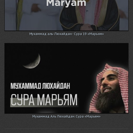
Мухаммад аль-Люхайдан - Сура 19 «Марьям»
Мухаммад Аль Люхайдан. Сура «Марьям»