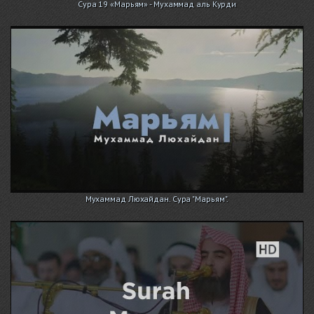
Сура 19 «Марьям» - Мухаммад аль Курди
Мухаммад Люхайдан. Сура "Марьям".