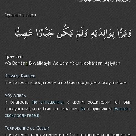
Оригинал текст
وَبَرًّا بِوَالِدَيْهِ وَلَمْ يَكُن جَبَّارًا عَصِيًّا
Транслит
Wa Barrāa
n
Biwālidayhi Wa La
m
Yaku
n
Jabbārāan `Aşīyā
an
Эльмир Кулиев
почтителен к родителям и не был гордецом и ослушником.
Абу Адель
и благость
к своим родителям [он был
(по отношению)
послушным], и не был он тираном,
ослушником
(и)
(Аллаха и
.
своих родителей)
Толкование ас-Саади
почтителен к родителям и не был гордецом и ослушником.