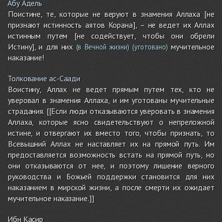
Абу Адель
Поистине, те, которые не веруют в знамения Аллаха [не
признают истинность аятов Корана], – не ведет их Аллах
истинным путем [не содействует, чтобы они обрели
Истину], и для них
мучительное
(в Вечной жизни)
(уготовано)
наказание!
Толкование ас-Саади
Воистину, Аллах не ведет прямым путем тех, кто не
уверовал в знамения Аллаха, и им уготованы мучительные
страдания. [[Если люди отказываются уверовать в знамения
Аллаха, которые ясно свидетельствуют о непреложной
истине, и отвергают их вместо того, чтобы признать, то
Всевышний Аллах не наставляет их на прямой путь. Им
предоставляется возможность встать на прямой путь, но
они отказываются от нее, и поэтому лишение верного
руководства и Божьей поддержки становится для них
наказанием в мирской жизни, а после смерти их ожидает
мучительное наказание.]]
Ибн Касир