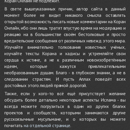
Коран Онлайн не подлежит.
В свете вышеуказанных причин, автор сайта в данный
момент более не видит никакого смысла оставлять
открытой возможность писать новые комментарии на Коран
Онлайн, ибо они лишь тратят впустую время на модерацию и
реакцию на в большинстве своём бестолковые и просто
вредительские сообщения от различных невежд этого мира.
Изучайте внимательно толкования известных учёных,
изучайте тексты Корана и хадисы и устремляйте свои
сердца к истине, а не к различным новоизобретённым
идеям, которые кажутся привлекательными
необразованным душам. Благо - в глубоком знании, а не в
следовании страстям. И пусть Аллах поведёт всех
достойных этого людей прямой дорогой.
Также, если у кого-то всё ещё присутствует желание
обсудить более детально некоторые аспекты Ислама - вы
всегда можете погрузиться в один из других благих
проектов и сообществ, которыми занимаются другие
русскоязычные мусульмане, и о которых вы можете
почитать
на отдельной странице
.