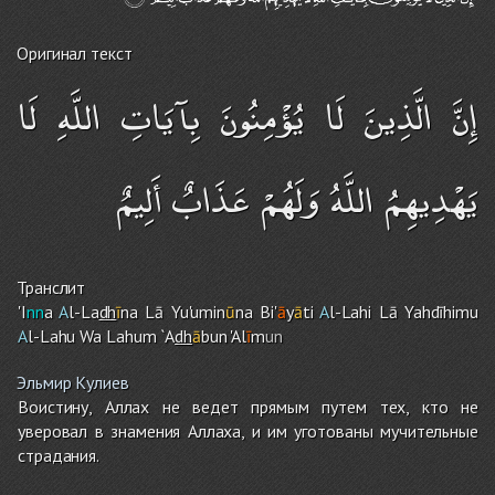
Оригинал текст
إِنَّ الَّذِينَ لَا يُؤْمِنُونَ بِآيَاتِ اللَّهِ لَا
يَهْدِيهِمُ اللَّهُ وَلَهُمْ عَذَابٌ أَلِيمٌ
Транслит
'I
nn
a
A
l-La
dh
ī
na Lā Yu'umin
ū
na Bi'
ā
y
ā
ti
A
l-Lahi Lā Yahdīhimu
A
l-Lah
u
Wa Lahu
m
`A
dh
ā
bun 'Al
ī
m
un
Эльмир Кулиев
Воистину, Аллах не ведет прямым путем тех, кто не
уверовал в знамения Аллаха, и им уготованы мучительные
страдания.