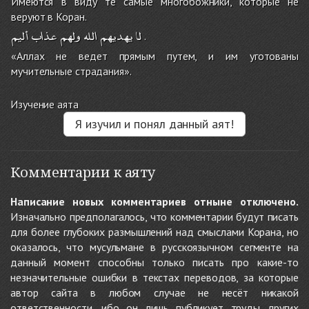
Имеются в виду те самые многобожники, которые не
веруют в Коран.
لا
يهديهم
الله
ولهم
عذاب
أليم
.
«Аллах не ведет прямым путем, и им уготованы
мучительные страдания».
Изучение аята
Я изучил и понял данный аят!
Комментарии к аяту
Написание новых комментариев отныне отключено.
Изначально предполагалось, что комментарии будут писать
для более глубоких размышлений над смыслами Корана, но
оказалось, что мусульмане в русскоязычном сегменте на
данный момент способны только писать про какие-то
незначительные ошибки в текстах переводов, за которые
автор сайта в любом случае не несёт никакой
ответственности, ибо он лишь публикует труды других