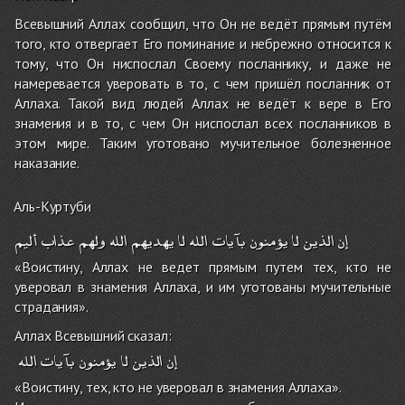
Всевышний Аллах сообщил, что Он не ведёт прямым путём
того, кто отвергает Его поминание и небрежно относится к
тому, что Он ниспослал Своему посланнику, и даже не
намеревается уверовать в то, с чем пришёл посланник от
Аллаха. Такой вид людей Аллах не ведёт к вере в Его
знамения и в то, с чем Он ниспослал всех посланников в
этом мире. Таким уготовано мучительное болезненное
наказание.
Аль-Куртуби
إن
الذين
لا
يؤمنون
بآيات
الله
لا
يهديهم
الله
ولهم
عذاب
أليم
«Воистину, Аллах не ведет прямым путем тех, кто не
уверовал в знамения Аллаха, и им уготованы мучительные
страдания».
Аллах Всевышний сказал:
إن
الذين
لا
يؤمنون
بآيات
الله
«Воистину, тех, кто не уверовал в знамения Аллаха».