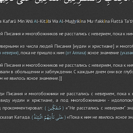
a Kafarū Min 'Ahli
A
l-Kit
ā
bi Wa
A
l-Mu
sh
r
ik
ī
na Mu
n
fakk
ī
na Ĥattá Ta't
 Писания и многобожников не расстались с неверием, пока к ним
неверными из числа людей Писания [иудеи и христиане] и мног
, пока не пришло к ним
ясное знамение
о неверия)
(от Аллаха)
(указан
 Писания и многобожников не расстались с неверием, пока к ним
али в обольщении и заблуждении. С каждым днем они все глубж
им не явилось ясное знамение.]]
и Писания и многобожники не расстались с неверием, пока к 
виду иудеи и христиане, а под многобожниками - идолопокл
مُنفَكِّينَ
д прокомментировал:
«"Не расстались с неверием" зн
(
)
حَتَّى
تَأْتِيَهُمْ
الْبَيِّنَةُ
 сказал Катада.
«Пока к ним не явилось ясное зна
(
)