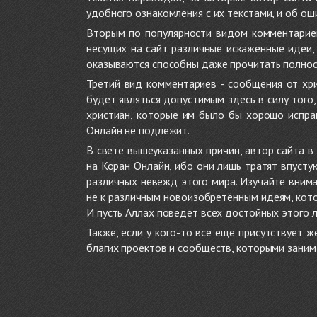
удобного ознакомления с их текстами, и об ош
Вторым по популярности видом комментариев
несущих на сайт различные искажённые идеи
оказываются способны даже прочитать полност
Третий вид комментариев - сообщения от хри
будет являться допустимым здесь в силу тог
христиан, которые им было бы хорошо исправ
Онлайн не подлежит.
В свете вышеуказанных причин, автор сайта 
на Коран Онлайн, ибо они лишь тратят впуст
различных невежд этого мира. Изучайте внима
не к различным новоизобретённым идеям, кото
И пусть Аллах поведёт всех достойных этого 
Также, если у кого-то всё ещё присутствует 
благих проектов и сообществ, которыми заним