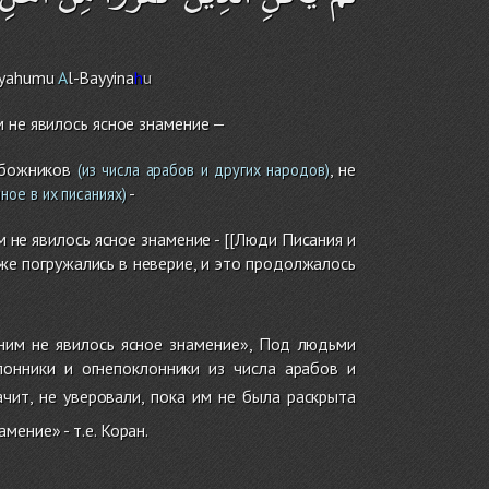
iyahumu
A
l-Bayyina
h
u
 не явилось ясное знамение —
обожников
, не
(из числа арабов и других народов)
-
ное в их писаниях)
 не явилось ясное знамение - [[Люди Писания и
е погружались в неверие, и это продолжалось
ним не явилось ясное знамение», Под людьми
онники и огнепоклонники из числа арабов и
ачит, не уверовали, пока им не была раскрыта
мение» - т.е. Коран.