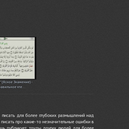
" (Ясное Знамение) -
равильное чте...
 писать для более глубоких размышлений над
 писать про какие-то незначительные ошибки в
ишь публикует труды других людей для более