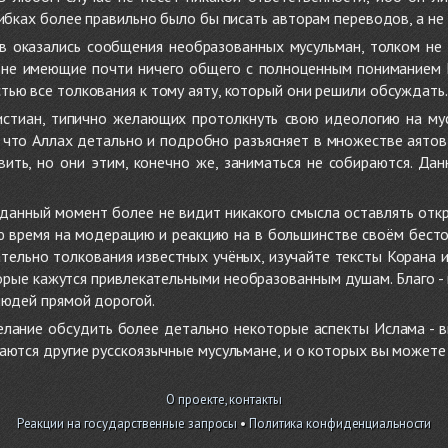
ибках более правильно было бы писать авторам переводов, а не 
 оказались сообщения необразованных мусульман, толком не
, не имеющие почти ничего общего с полноценным пониманием
ью все толкования к тому аяту, который они решили обсуждать.
стиан, типично желающих протолкнуть свою идеологию на мус
о, что Аллах детально и подробно разъясняет в множестве аято
ить, но они этим, конечно же, заниматься не собираются. Да
в данный момент более не видит никакого смысла оставлять от
ую время на модерацию и реакцию на в большинстве своём бест
тельно толкования известных учёных, изучайте тексты Корана и 
рые кажутся привлекательными необразованным душам. Благо - в 
людей прямой дорогой.
желание обсудить более детально некоторые аспекты Ислама - в
аются другие русскоязычные мусульмане, и о которых вы может
О проекте, контакты
Реакции на государственные запросы
•
Политика конфиденциальности