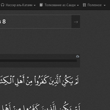
Нассир аль-Катами
Толкование ас-Саади
Полезное
з 8
→
لَمْ يَكُنِ الَّذِينَ كَفَرُوا مِنْ أَهْلِ ا