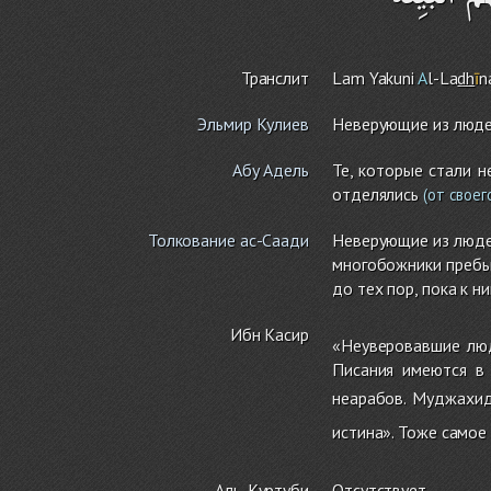
Транслит
La
m
Yakuni
A
l-La
dh
ī
n
Эльмир Кулиев
Неверующие из людей
Абу Адель
Те, которые стали 
отделялись
(от своег
Толкование ас-Саади
Неверующие из людей
многобожники пребыв
до тех пор, пока к н
Ибн Касир
«Неуверовавшие люд
Писания имеются в 
неарабов. Муджахи
истина». Тоже самое
Аль-Куртуби
Отсутствует