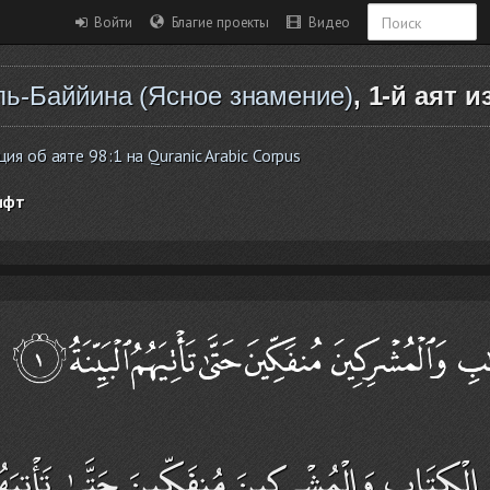
Войти
Благие проекты
Видео
ль-Баййина (Ясное знамение)
, 1-й аят и
 об аяте 98:1 на Quranic Arabic Corpus
ифт
لْكِتَابِ وَالْمُشْرِكِينَ مُنفَكِّينَ حَتَّىٰ تَأْتِيَهُمُ 