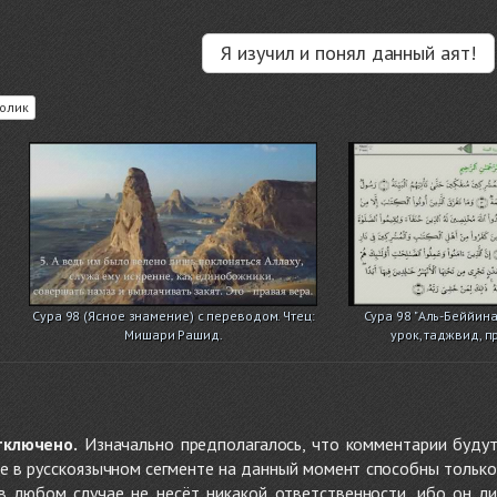
Я изучил и понял данный аят!
олик
Сура 98 (Ясное знамение) с переводом. Чтец:
Сура 98 "Аль-Беййина
Мишари Рашид.
урок, таджвид, п
тключено.
Изначально предполагалось, что комментарии будут
не в русскоязычном сегменте на данный момент способны только
 в любом случае не несёт никакой ответственности, ибо он л