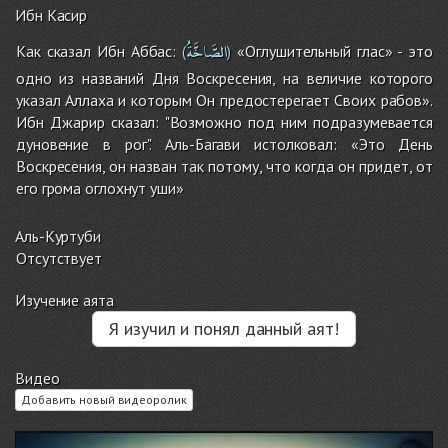
Ибн Касир
الصَّاخَّةُ
Как сказал Ибн Аббас:
«Оглушительный глас» - это
(
)
одно из названий Дня Воскресения, на величие которого
указал Аллаха и которым Он предостерегает Своих рабов».
Ибн Джарир сказал: "Возможно под ним подразумевается
дуновение в рог". Аль-Багави истолковал: «Это День
Воскресения, он назван так потому, что когда он придет, от
его грома оглохнут уши»
Аль-Куртуби
Отсутствует
Изучение аята
Я изучил и понял данный аят!
Видео
Добавить новый видеоролик