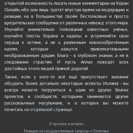
открытой возможность писать новые комментарии на Коран
Онлайн, ибо они лишь тратят впустую время на модерацию и
реакцию на в большинстве своём бестолковые и просто
вредительские сообщения от различных невежд этого мира.
Изучайте внимательно толкования известных учёных,
изучайте тексты Корана и хадисы и устремляйте свои
сердца к истине, а не к различным новоизобретённым
идеям, которые кажутся привлекательными
необразованным душам. Благо - в глубоком знании, а не в
следовании страстям. И пусть Аллах поведёт всех
достойных этого людей прямой дорогой.
Также, если у кого-то всё ещё присутствует желание
обсудить более детально некоторые аспекты Ислама - вы
всегда можете погрузиться в один из других благих
проектов и сообществ, которыми занимаются другие
русскоязычные мусульмане, и о которых вы можете
почитать
на отдельной странице
.
О проекте, контакты
Реакции на государственные запросы
•
Политика