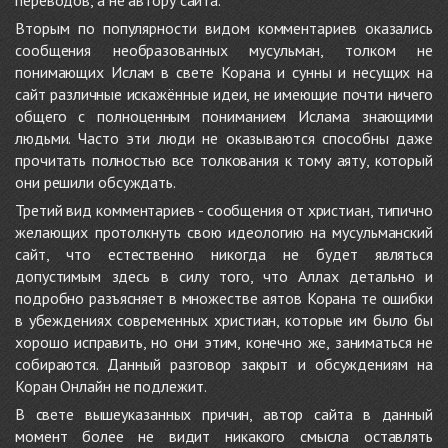
переводов, а не автору сайта.
Вторым по популярности видом комментариев оказались
сообщения необразованных мусульман, толком не
понимающих Ислам в свете Корана и сунны и несущих на
сайт различные искажённые идеи, не имеющие почти ничего
общего с полноценным пониманием Ислама знающими
людьми. Часто эти люди не оказываются способны даже
прочитать полностью все толкования к тому аяту, который
они решили обсуждать.
Третий вид комментариев - сообщения от христиан, типично
желающих протолкнуть свою идеологию на мусульманский
сайт, что естественно никогда не будет являться
допустимым здесь в силу того, что Аллах детально и
подробно разъясняет в множестве аятов Корана те ошибки
в убеждениях современных христиан, которые им было бы
хорошо исправить, но они этим, конечно же, заниматься не
собираются. Данный разговор закрыт и обсуждениям на
Коран Онлайн не подлежит.
В свете вышеуказанных причин, автор сайта в данный
момент более не видит никакого смысла оставлять