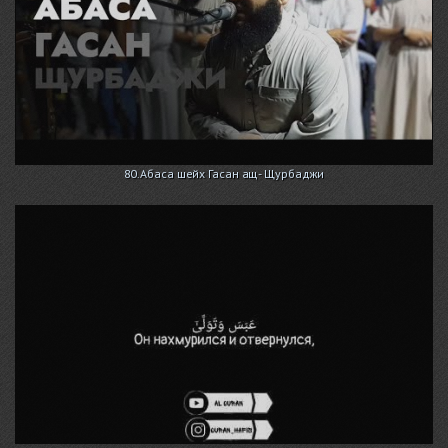
80.Абаса шейх Гасан ащ- Щурбаджи