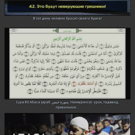
В тот день человек бросит своего брата!
Сура 80 Абаса (араб. سورة عبس, Нахмурился) - урок, таджвид,
правильное...