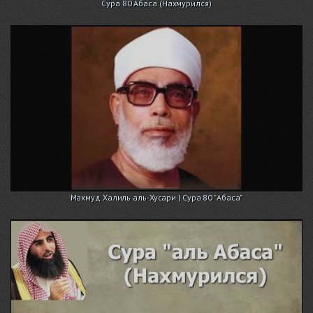
Сура 80 Абаса (Нахмурился)
Махмуд Халиль аль-Хусари | Сура 80 "Абаса"