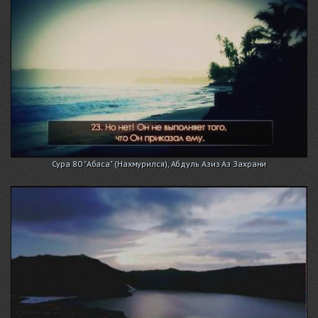
Сура 80 "Абаса" (Нахмурился), Абдуль Азиз Аз Захрани