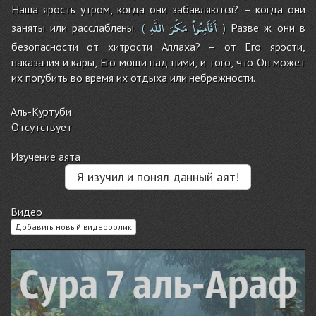
Наша ярость утром, когда они забавляются? – когда они
أَفَأَمِنُواْ
مَكْرَ
اللَّهِ
заняты или расслаблены.
Разве ж они в
(
)
безопасности от хитрости Аллаха? – от Его ярости,
наказания и кары, Его мощи над ними, и того, что Он может
их погубить во время их отдыха или небрежности.
Аль-Куртуби
Отсутствует
Изучение аята
Я изучил и понял данный аят!
Видео
Добавить новый видеоролик