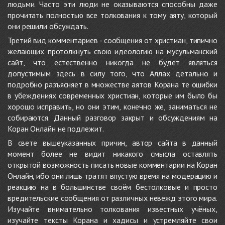
людьми. Часто эти люди не оказываются способны даже
прочитать полностью все толкования к тому аяту, который
они решили обсуждать.
Третий вид комментариев - сообщения от христиан, типично
желающих протолкнуть свою идеологию на мусульманский
сайт, что естественно никогда не будет являться
допустимым здесь в силу того, что Аллах детально и
подробно разъясняет в множестве аятов Корана те ошибки
в убеждениях современных христиан, которые им было бы
хорошо исправить, но они этим, конечно же, заниматься не
собираются. Данный разговор закрыт и обсуждениям на
Коран Онлайн не подлежит.
В свете вышеуказанных причин, автор сайта в данный
момент более не видит никакого смысла оставлять
открытой возможность писать новые комментарии на Коран
Онлайн, ибо они лишь тратят впустую время на модерацию и
реакцию на в большинстве своём бестолковые и просто
вредительские сообщения от различных невежд этого мира.
Изучайте внимательно толкования известных учёных,
изучайте тексты Корана и хадисы и устремляйте свои