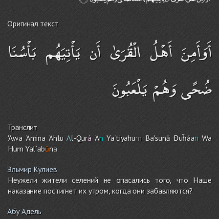
Оригинал текст
أَوَأَمِنَ أَهْلُ الْقُرَىٰ أَن يَأْتِيَهُم بَأْسُنَا
ضُحًى وَهُمْ يَلْعَبُونَ
Транслит
'Awa 'Amina 'Ahlu
A
l-Qur
á
'A
n
Ya'tiyahu
m
Ba'sunā Đuĥáa
n
Wa
Hu
m
Yal`ab
ū
n
a
Эльмир Кулиев
Неужели жители селений не опасались того, что Наше
наказание постигнет их утром, когда они забавляются?
Абу Адель