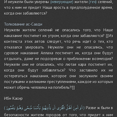
И неужели были уверены
жители
селений,
(неверующие)
(тех)
что к ним не придет Наша ярость в предполуденное время,
когда они забавляются?
Толкование ас-Саади
Неужели жители селений не опасались того, что Наше
наказание постигнет их утром, когда они забавляются? [[Из
контекста этих аятов следует, что речь идет о тех, кто
отказался уверовать. Неужели они не опасались, что
суровое наказание Аллаха постигнет их, когда они будут
отдыхать, даже не подозревая о приближении возмездия?
Неужели они не опасались, что лютая кара постигнет их,
когда они будут забавляться? Что заставило их не
остерегаться наказания, которое они заслужили своими
поступками и великими преступлениями, каждое из которых
может обречь человека на погибель?!]]
Ибн Касир
أَوَ
أَمِنَ
أَهْلُ
الْقُرَى
أَن
يَأْتِيَهُمْ
بَأْسُنَا
ضُحًى
وَهُمْ
يَلْعَبُونَ
Разве ж были в
(
)
безопасности жители городов от того, что придет к ним