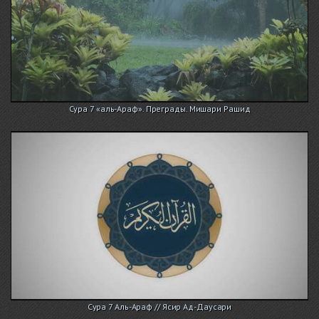
Сура 7 «аль-Араф». Преграды. Мишари Рашид
Сура 7 Аль-Араф // Ясир Ад-Даусари