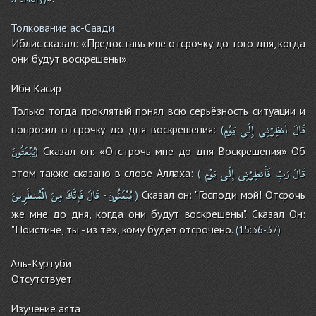
Толкование ас-Саади
Иблис сказал: «Предоставь мне отсрочку до того дня, когда
они будут воскрешены».
Ибн Касир
Только тогда проклятый понял всю серьёзность ситуации и
قَالَ
أَنظِرْنِى
إِلَى
يَوْمِ
попросил отсрочку до дня воскрешения:
(
يُبْعَثُونَ
Сказал он: «Отстрочь мне до дня Воскрешения» Об
)
قَالَ
رَبِّ
فَأَنظِرْنِى
إِلَى
يَوْمِ
этом также сказано в слове Аллаха:
(
يُبْعَثُونَ
قَالَ
فَإِنَّكَ
مِنَ
الْمُنظَرِينَ
Сказал он: "Господи мой! Отсрочь
-
)
же мне до дня, когда они будут воскрешены". Сказал Он:
"Поистине, ты - из тех, кому будет отсрочено.
(
15:36-37
)
Аль-Куртуби
Отсутствует
Изучение аята