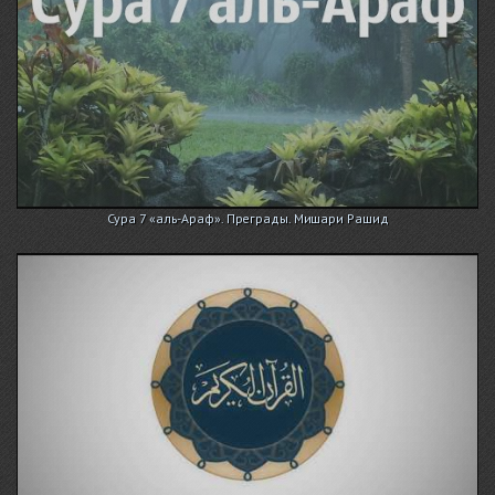
Сура 7 «аль-Араф». Преграды. Мишари Рашид