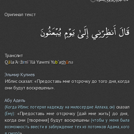
Оригинал текст
قَالَ أَنظِرْنِي إِلَىٰ يَوْمِ يُبْعَثُونَ
Транслит
Q
ā
la 'A
n
ži
r
n
ī
'Ilá Yawmi Yu
b
`a
th
ū
n
a
Эльмир Кулиев
Иблис сказал: «Предоставь мне отсрочку до того дня, когда
они будут воскрешены».
Абу Адель
сказал
(Когда Иблис потерял надежду на милосердие Аллаха, он)
: «Предоставь мне отсрочку [дай мне жить] до дня,
(Ему)
когда они [творения] будут воскрешены
(чтобы у меня была
возможность ввести в заблуждение тех из потомков Адама, кого
».
я смогу)