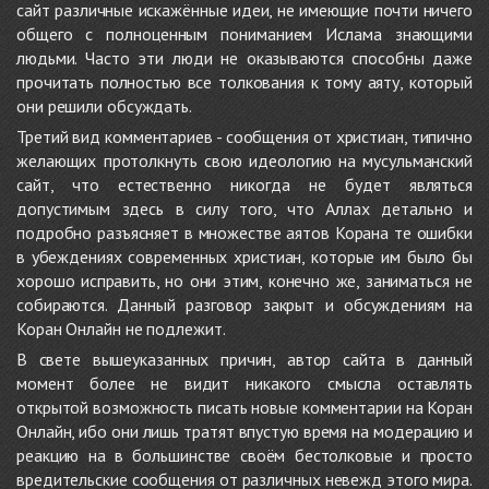
сайт различные искажённые идеи, не имеющие почти ничего
общего с полноценным пониманием Ислама знающими
людьми. Часто эти люди не оказываются способны даже
прочитать полностью все толкования к тому аяту, который
они решили обсуждать.
Третий вид комментариев - сообщения от христиан, типично
желающих протолкнуть свою идеологию на мусульманский
сайт, что естественно никогда не будет являться
допустимым здесь в силу того, что Аллах детально и
подробно разъясняет в множестве аятов Корана те ошибки
в убеждениях современных христиан, которые им было бы
хорошо исправить, но они этим, конечно же, заниматься не
собираются. Данный разговор закрыт и обсуждениям на
Коран Онлайн не подлежит.
В свете вышеуказанных причин, автор сайта в данный
момент более не видит никакого смысла оставлять
открытой возможность писать новые комментарии на Коран
Онлайн, ибо они лишь тратят впустую время на модерацию и
реакцию на в большинстве своём бестолковые и просто
вредительские сообщения от различных невежд этого мира.