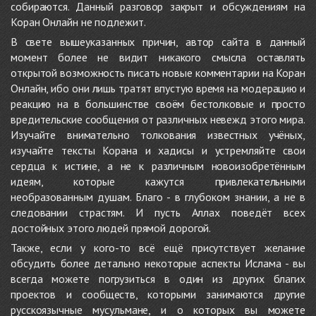
собираются. Данный разговор закрыт и обсуждениям на
Коран Онлайн не подлежит.
В свете вышеуказанных причин, автор сайта в данный
момент более не видит никакого смысла оставлять
открытой возможность писать новые комментарии на Коран
Онлайн, ибо они лишь тратят впустую время на модерацию и
реакцию на в большинстве своём бестолковые и просто
вредительские сообщения от различных невежд этого мира.
Изучайте внимательно толкования известных учёных,
изучайте тексты Корана и хадисы и устремляйте свои
сердца к истине, а не к различным новоизобретённым
идеям, которые кажутся привлекательными
необразованным душам. Благо - в глубоком знании, а не в
следовании страстям. И пусть Аллах поведёт всех
достойных этого людей прямой дорогой.
Также, если у кого-то всё ещё присутствует желание
обсудить более детально некоторые аспекты Ислама - вы
всегда можете погрузиться в один из других благих
проектов и сообществ, которыми занимаются другие
русскоязычные мусульмане, и о которых вы можете