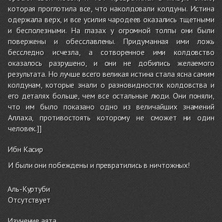
которая проглотила все, что наколдовали колдуны. Истина
одержала верх, и все усилия чародеев оказались тщетными
и бесполезными. На глазах у огромной толпы они были
повержены и обесславлены. Придуманная ими ложь
бесследно исчезла, а сотворенное ими колдовство
оказалось разрушено, и они не добились желаемого
результата. Но лучше всего великая истина стала ясна самим
колдунам, которые знали о разновидностях колдовства и
его деталях больше, чем все остальные люди. Они поняли,
что им было показано одно из величайших знамений
Аллаха, противостоять которому не сможет ни один
человек.]]
Ибн Касир
И были они побеждены и превратились в ничтожных!
Аль-Куртуби
Отсутствует
Изучение аята