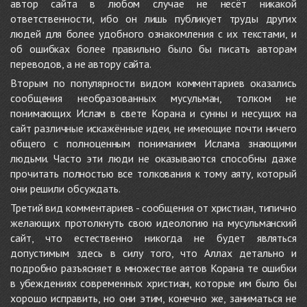
автор сайта в любом случае не несёт никакой
ответственности, ибо он лишь публикует труды других
людей для более удобного ознакомления с их текстами, и
об ошибках более правильно было бы писать авторам
переводов, а не автору сайта.
Вторым по популярности видом комментариев оказались
сообщения необразованных мусульман, толком не
понимающих Ислам в свете Корана и сунны и несущих на
сайт различные искажённые идеи, не имеющие почти ничего
общего с полноценным пониманием Ислама знающими
людьми. Часто эти люди не оказываются способны даже
прочитать полностью все толкования к тому аяту, который
они решили обсуждать.
Третий вид комментариев - сообщения от христиан, типично
желающих протолкнуть свою идеологию на мусульманский
сайт, что естественно никогда не будет являться
допустимым здесь в силу того, что Аллах детально и
подробно разъясняет в множестве аятов Корана те ошибки
в убеждениях современных христиан, которые им было бы
хорошо исправить, но они этим, конечно же, заниматься не