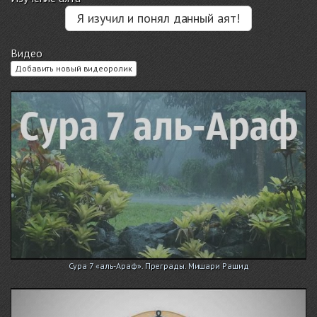
Я изучил и понял данный аят!
Видео
Добавить новый видеоролик
Сура 7 «аль-Араф». Преграды. Мишари Рашид