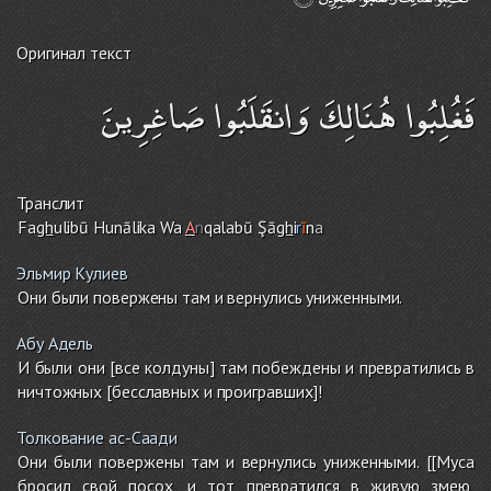
Оригинал текст
فَغُلِبُوا هُنَالِكَ وَانقَلَبُوا صَاغِرِينَ
Транслит
Fa
gh
ulibū Hunālika Wa
A
n
qalabū Şā
gh
i
r
ī
n
a
Эльмир Кулиев
Они были повержены там и вернулись униженными.
Абу Адель
И были они [все колдуны] там побеждены и превратились в
ничтожных [бесславных и проигравших]!
Толкование ас-Саади
Они были повержены там и вернулись униженными. [[Муса
бросил свой посох, и тот превратился в живую змею,