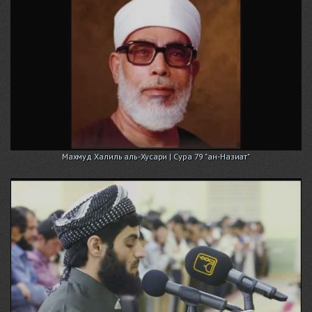
Махмуд Халиль аль-Хусари | Сура 79 "ан-Назиат"