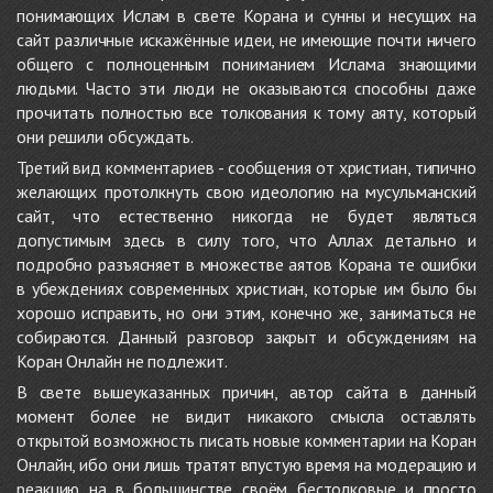
понимающих Ислам в свете Корана и сунны и несущих на
сайт различные искажённые идеи, не имеющие почти ничего
общего с полноценным пониманием Ислама знающими
людьми. Часто эти люди не оказываются способны даже
прочитать полностью все толкования к тому аяту, который
они решили обсуждать.
Третий вид комментариев - сообщения от христиан, типично
желающих протолкнуть свою идеологию на мусульманский
сайт, что естественно никогда не будет являться
допустимым здесь в силу того, что Аллах детально и
подробно разъясняет в множестве аятов Корана те ошибки
в убеждениях современных христиан, которые им было бы
хорошо исправить, но они этим, конечно же, заниматься не
собираются. Данный разговор закрыт и обсуждениям на
Коран Онлайн не подлежит.
В свете вышеуказанных причин, автор сайта в данный
момент более не видит никакого смысла оставлять
открытой возможность писать новые комментарии на Коран
Онлайн, ибо они лишь тратят впустую время на модерацию и
реакцию на в большинстве своём бестолковые и просто