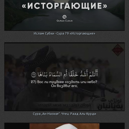
Ислам Субхи - Сура 79 «Исторгающие»
Сура „Ан-Назиат”. Чтец: Раад Аль-Курди