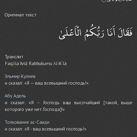
Оригинал текст
فَقَالَ أَنَا رَبُّكُمُ الْأَعْلَىٰ
Транслит
Faq
ā
la 'Anā Rabbukumu
A
l-'A`lá
Эльмир Кулиев
и сказал: «Я — ваш всевышний господь!».
Абу Адель
и сказал: «Я – Господь ваш высочайший [такой, выше
которого уже нет Господа]!»
Толкование ас-Саади
и сказал: «Я - ваш всевышний господь!»