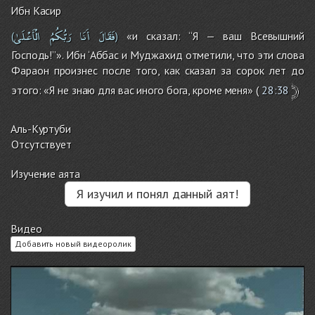
Ибн Касир
فَقَالَ
أَنَا
رَبُّكُمُ
الْأَعْلَىٰ
«и сказал: ‘‘Я — ваш Всевышний
(
)
Господь!’’». Ибн ‘Аббас и Муджахид отметили, что эти слова
Фараон произнес после того, как сказал за сорок лет до
﴿
этого: «Я не знаю для вас иного бога, кроме меня» (
28:38
Аль-Куртуби
Отсутствует
Изучение аята
Я изучил и понял данный аят!
Видео
Добавить новый видеоролик