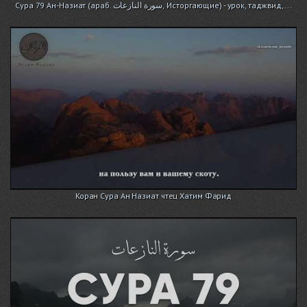
Сура 79 Ан-Назиат (араб. سورة النازعات, Исторгающие) - урок, таджвид,...
Коран Сура Ан Назиат чтец Хатим Фарид