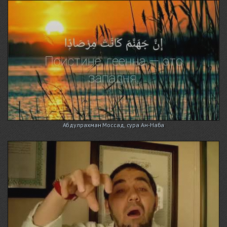
Абдулрахман Моссад, сура Ан-Наба