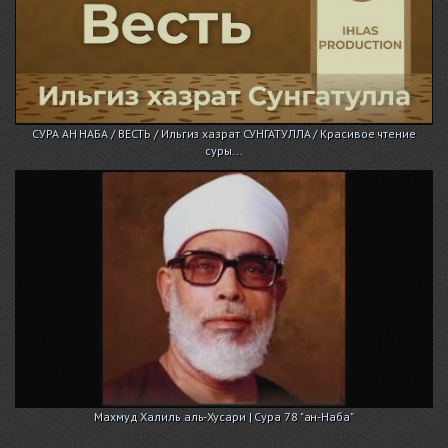
СУРА АН НАБА / ВЕСТЬ / Ильгиз хазрат СУНГАТУЛЛА / Красивое чтение
суры...
Махмуд Халиль аль-Хусари | Сура 78 "ан-Наба"