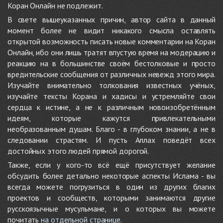
Коран Онлайн не подлежит.
В свете вышеуказанных причин, автор сайта в данный
момент более не видит никакого смысла оставлять
открытой возможность писать новые комментарии на Коран
Онлайн, ибо они лишь тратят впустую время на модерацию и
реакцию на в большинстве своём бестолковые и просто
вредительские сообщения от различных невежд этого мира.
Изучайте внимательно толкования известных учёных,
изучайте тексты Корана и хадисы и устремляйте свои
сердца к истине, а не к различным новоизобретённым
идеям, которые кажутся привлекательными
необразованным душам. Благо - в глубоком знании, а не в
следовании страстям. И пусть Аллах поведёт всех
достойных этого людей прямой дорогой.
Также, если у кого-то всё ещё присутствует желание
обсудить более детально некоторые аспекты Ислама - вы
всегда можете погрузиться в один из других благих
проектов и сообществ, которыми занимаются другие
русскоязычные мусульмане, и о которых вы можете
почитать
на отдельной странице
.