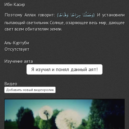
Ибн Касир
وَجَعَلْنَا
سِرَاجًا
وَهَّاجًا
Поэтому Аллах говорит:
И установили
(
)
пылающий светильник Солнце, озаряющее весь мир, дающее
свет всем обитателям земли.
Аль-Куртуби
Отсутствует
Изучение аята
Я изучил и понял данный аят!
Видео
Добавить новый видеоролик