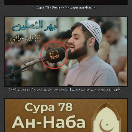
Сура 78 «Весть» - Мишари аль-Багли
أبهر المصلين بترتيل عراقي جميل | الشيخ رعد الكردي فجرية 27 رمضان 1441/...