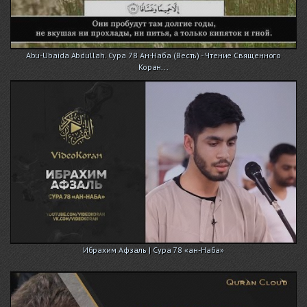
Abu-Ubaida Abdullah. Сура 78 Ан-Наба (Весть) - Чтение Священного
Коран...
Ибрахим Афзаль | Сура 78 «ан-Наба»