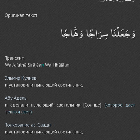
Оригинал текст
وَجَعَلْنَا سِرَاجًا وَهَّاجًا
Транслит
Wa Ja`alnā Sirājāa
n
Wa Hhājā
an
Эльмир Кулиев
и установили пылающий светильник,
Абу Адель
и сделали пылающий светиль­ник [Солнце]
(которое дает
тепло и свет)
Толкование ас-Саади
и установили пылающий светильник,