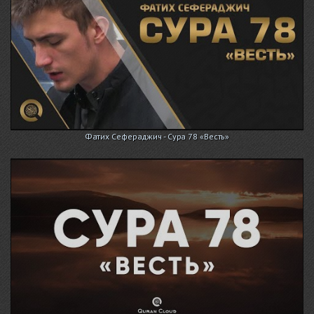
Фатих Сефераджич - Сура 78 «Весть»