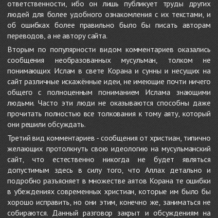
ответственности, ибо он лишь публикует труды других
людей для более удобного ознакомления с их текстами, и
об ошибках более правильно было бы писать авторам
переводов, а не автору сайта.
Вторым по популярности видом комментариев оказались
сообщения необразованных мусульман, толком не
понимающих Ислам в свете Корана и сунны и несущих на
сайт различные искажённые идеи, не имеющие почти ничего
общего с полноценным пониманием Ислама знающими
людьми. Часто эти люди не оказываются способны даже
прочитать полностью все толкования к тому аяту, который
они решили обсуждать.
Третий вид комментариев - сообщения от христиан, типично
желающих протолкнуть свою идеологию на мусульманский
сайт, что естественно никогда не будет являться
допустимым здесь в силу того, что Аллах детально и
подробно разъясняет в множестве аятов Корана те ошибки
в убеждениях современных христиан, которые им было бы
хорошо исправить, но они этим, конечно же, заниматься не
собираются. Данный разговор закрыт и обсуждениям на