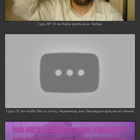
Сура № 78 Ан Наба Шейх Анас Хибри
Сура 78 "Ан-Наба" Весть | чтец: Мухаммад аль Люхайдан красивое чтение