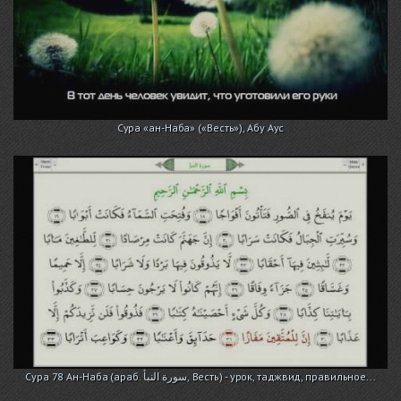
Сура «ан-Наба» («Весть»), Абу Аус
Сура 78 Ан-Наба (араб. سورة النبأ, Весть) - урок, таджвид, правильное...