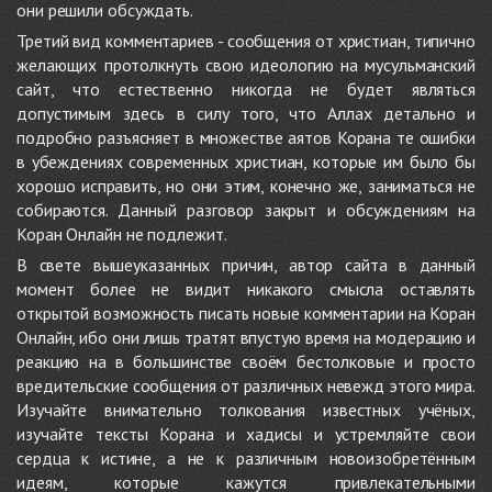
они решили обсуждать.
Третий вид комментариев - сообщения от христиан, типично
желающих протолкнуть свою идеологию на мусульманский
сайт, что естественно никогда не будет являться
допустимым здесь в силу того, что Аллах детально и
подробно разъясняет в множестве аятов Корана те ошибки
в убеждениях современных христиан, которые им было бы
хорошо исправить, но они этим, конечно же, заниматься не
собираются. Данный разговор закрыт и обсуждениям на
Коран Онлайн не подлежит.
В свете вышеуказанных причин, автор сайта в данный
момент более не видит никакого смысла оставлять
открытой возможность писать новые комментарии на Коран
Онлайн, ибо они лишь тратят впустую время на модерацию и
реакцию на в большинстве своём бестолковые и просто
вредительские сообщения от различных невежд этого мира.
Изучайте внимательно толкования известных учёных,
изучайте тексты Корана и хадисы и устремляйте свои
сердца к истине, а не к различным новоизобретённым
идеям, которые кажутся привлекательными