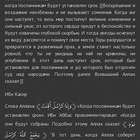
когда посланникам будет установлен срок. [[Воскрешение и
воздаяние неизбежны и не вызывают сомнения. Когда же
они наступят, то весь мир постигнут великие изменения и
сильный ужас, от которого сердца придут в беспокойство и
будут охвачены глубокой скорбью. И тогда звезды исчезнут
из виду, рассеются и покинут свои места. Горы разрушатся и
превратятся в развеянный прах, а земля станет настолько
ровной, что ты не увидишь на ней ни кривизны, ни
углубления. В этот день наступит срок, который был
установлен для посланников и до которого был отсрочен
суд над народами. Поэтому далее Всевышний Аллах
сказал:]]
Ибн Касир
﴾
أُقِّتَتْ
ٱلرُّسُلُ
وَإِذَا
﴿
Слова Аллаха:
«Когда посланникам будет
установлен срок». Ибн ‘Аббас прокомментировал: «Когда
﴾
يَوْمَ
они будут собраны. Подобно этому Аллах сказал:
ٱلرُّسُلَ
ٱللَّهُ
يَجْمَعُ
﴿
‘‘В тот день, когда Аллах соберет