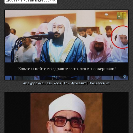
Добавить новый видеоролик
Абдуррахман аль-Усси | Аль-Мурсалят | Посылаемые