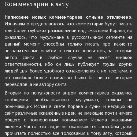
Комментарии к аяту
Написание новых комментариев отныне отключено.
Изначально предполагалось, что комментарии будут писать
для более глубоких размышлений над смыслами Корана, но
оказалось, что мусульмане в русскоязычном сегменте на
данный момент способны только писать про какие-то
незначительные ошибки в текстах переводов, за которые
автор сайта в любом случае не несёт никакой
ответственности, ибо он лишь публикует труды других
людей для более удобного ознакомления с их текстами, и
об ошибках более правильно было бы писать авторам
переводов, а не автору сайта.
Вторым по популярности видом комментариев оказались
сообщения необразованных мусульман, толком не
понимающих Ислам в свете Корана и сунны и несущих на
сайт различные искажённые идеи, не имеющие почти ничего
общего с полноценным пониманием Ислама знающими
людьми. Часто эти люди не оказываются способны даже
прочитать полностью все толкования к тому аяту, который