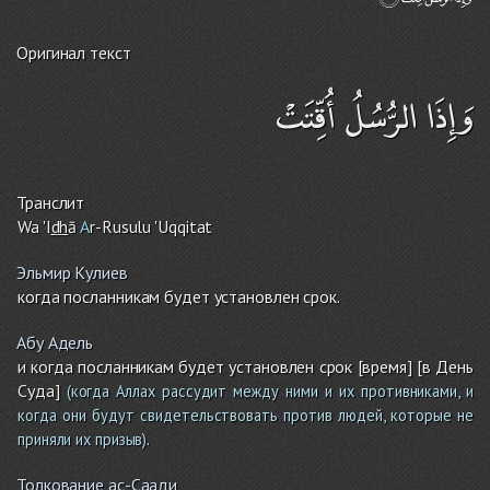
Оригинал текст
وَإِذَا الرُّسُلُ أُقِّتَتْ
Транслит
Wa 'I
dh
ā
A
r-Rusulu 'Uqqitat
Эльмир Кулиев
когда посланникам будет установлен срок.
Абу Адель
и когда посланникам будет установлен срок [время] [в День
Суда]
(когда Аллах рассудит между ними и их противниками, и
когда они будут свидетельствовать против людей, которые не
.
приняли их призыв)
Толкование ас-Саади