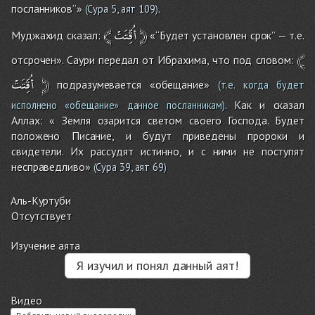
посланников’’»
.
(
Сура 5, аят 109
)
﴾
أُقِّتَتْ
﴿
Муджахид сказал:
«‘‘Будет установлен срок’’ — т.е.
﴾
отсрочен». Саури передал от Ибрахима, что под словом:
أُقِّتَتْ
﴿
подразумевается «обещание»
(т.е. когда будет
. Как и сказал
исполнено «обещание» данное посланникам)
Аллах: « Земля озарится светом своего Господа. Будет
положено Писание, и будут приведены пророки и
свидетели. Их рассудят истинно, и с ними не поступят
несправедливо»
(
Сура 39, аят 69
)
Аль-Куртуби
Отсутствует
Изучение аята
Я изучил и понял данный аят!
Видео