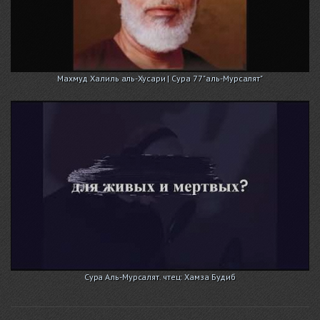
Махмуд Халиль аль-Хусари | Сура 77 "аль-Мурсалят"
Сура Аль-Мурсалят. чтец: Хамза Будиб