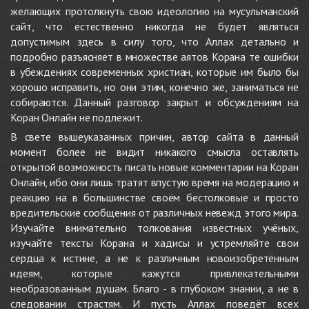
желающих протолкнуть свою идеологию на мусульманский
сайт, что естественно никогда не будет являться
допустимым здесь в силу того, что Аллах детально и
подробно разъясняет в множестве аятов Корана те ошибки
в убеждениях современных христиан, которые им было бы
хорошо исправить, но они этим, конечно же, заниматься не
собираются. Данный разговор закрыт и обсуждениям на
Коран Онлайн не подлежит.
В свете вышеуказанных причин, автор сайта в данный
момент более не видит никакого смысла оставлять
открытой возможность писать новые комментарии на Коран
Онлайн, ибо они лишь тратят впустую время на модерацию и
реакцию на в большинстве своём бестолковые и просто
вредительские сообщения от различных невежд этого мира.
Изучайте внимательно толкования известных учёных,
изучайте тексты Корана и хадисы и устремляйте свои
сердца к истине, а не к различным новоизобретённым
идеям, которые кажутся привлекательными
необразованным душам. Благо - в глубоком знании, а не в
следовании страстям. И пусть Аллах поведёт всех