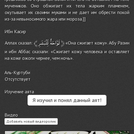
мучеников. Оно обжигает их тела жарким пламенем,
окутывает их своими муками и не дает им обрести покой
из-за невыносимого жара или мороза.]]
Ибн Касир
﴾
لِّلْبَشَرِ
لَوَّاحَةٌ
﴿
Аллах сказал:
«Она сжигает кожу». Абу Разин
и ибн Аббас сказали: «Сжигает кожу человека и оставляет
на коже ожоги чернее, чем ночь».
Аль-Куртуби
Отсутствует
Изучение аята
Я изучил и понял данный аят!
Видео
Добавить новый видеоролик