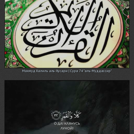
Махмуд Халиль аль-Хусари | Сура 74 "аль-Муддассир"