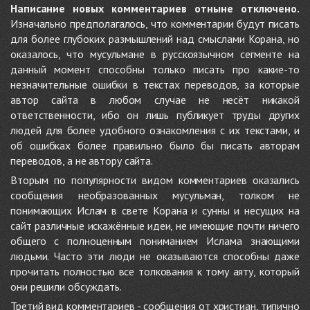
Написание новых комментариев отныне отключено.
Изначально предполагалось, что комментарии будут писать
для более глубоких размышлений над смыслами Корана, но
оказалось, что мусульмане в русскоязычном сегменте на
данный момент способны только писать про какие-то
незначительные ошибки в текстах переводов, за которые
автор сайта в любом случае не несёт никакой
ответственности, ибо он лишь публикует труды других
людей для более удобного ознакомления с их текстами, и
об ошибках более правильно было бы писать авторам
переводов, а не автору сайта.
Вторым по популярности видом комментариев оказались
сообщения необразованных мусульман, толком не
понимающих Ислам в свете Корана и сунны и несущих на
сайт различные искажённые идеи, не имеющие почти ничего
общего с полноценным пониманием Ислама знающими
людьми. Часто эти люди не оказываются способны даже
прочитать полностью все толкования к тому аяту, который
они решили обсуждать.
Третий вид комментариев - сообщения от христиан, типично