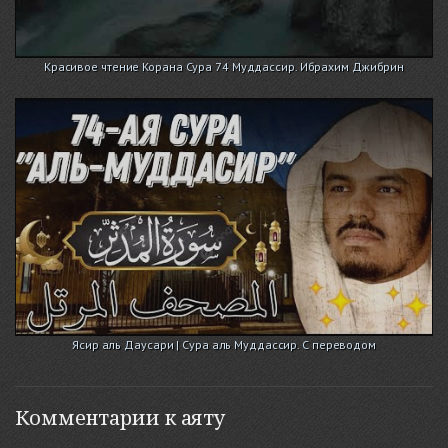
Красивое чтение Корана Сура 74 Муддассир. Ибрахим Джибрин
Ясир аль Даусари | Сура аль Муддассир. С переводом
Комментарии к аяту