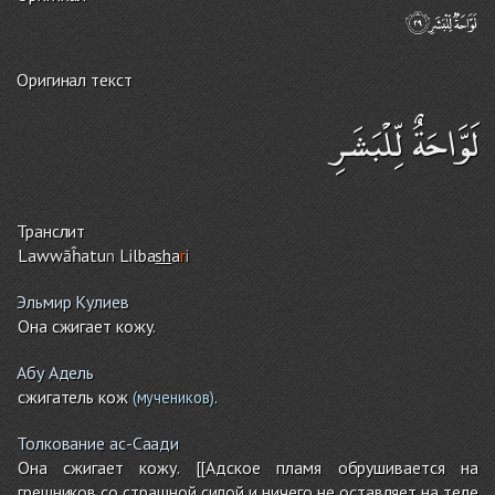
Оригинал текст
لَوَّاحَةٌ لِّلْبَشَرِ
Транслит
Lawwāĥatu
n
Lilba
sh
a
r
i
Эльмир Кулиев
Она сжигает кожу.
Абу Адель
сжигатель кож
.
(мучеников)
Толкование ас-Саади
Она сжигает кожу. [[Адское пламя обрушивается на
грешников со страшной силой и ничего не оставляет на теле