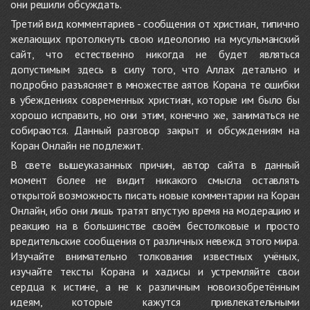
они решили обсуждать.
Третий вид комментариев - сообщения от христиан, типично
желающих протолкнуть свою идеологию на мусульманский
сайт, что естественно никогда не будет являться
допустимым здесь в силу того, что Аллах детально и
подробно разъясняет в множестве аятов Корана те ошибки
в убеждениях современных христиан, которые им было бы
хорошо исправить, но они этим, конечно же, заниматься не
собираются. Данный разговор закрыт и обсуждениям на
Коран Онлайн не подлежит.
В свете вышеуказанных причин, автор сайта в данный
момент более не видит никакого смысла оставлять
открытой возможность писать новые комментарии на Коран
Онлайн, ибо они лишь тратят впустую время на модерацию и
реакцию на в большинстве своём бестолковые и просто
вредительские сообщения от различных невежд этого мира.
Изучайте внимательно толкования известных учёных,
изучайте тексты Корана и хадисы и устремляйте свои
сердца к истине, а не к различным новоизобретённым
идеям, которые кажутся привлекательными