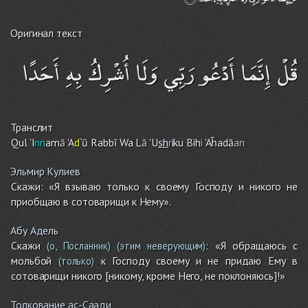
Оригинал текст
قُلْ إِنَّمَا أَدْعُو رَبِّي وَلَا أُشْرِكُ بِهِ أَحَدًا
Транслит
Qul 'I
nn
am
ā
'A
d
`ū Rabbī Wa L
ā
'U
sh
r
iku Bih
i
'Aĥadā
an
Эльмир Кулиев
Скажи: «Я взываю только к своему Господу и никого не
приобщаю в сотоварищи к Нему».
Абу Адель
Скажи
: «Я обращаюсь с
(о, Посланник)
(этим неверующим)
мольбой
к Господу своему и не придаю Ему в
(только)
сотоварищи никого [никому, кроме Него, не поклоняюсь]!»
Толкование ас-Саади