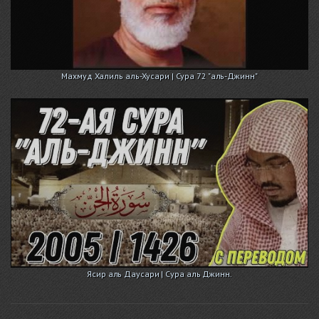
Махмуд Халиль аль-Хусари | Сура 72 "аль-Джинн"
Ясир аль Даусари | Сура аль Джинн.