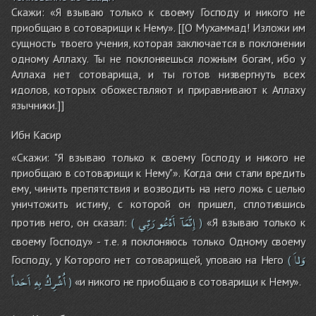
Скажи: «Я взываю только к своему Господу и никого не
приобщаю в сотоварищи к Нему». [[О Мухаммад! Изложи им
сущность твоего учения, которая заключается в поклонении
одному Аллаху. Ты не поклоняешься ложным богам, ибо у
Аллаха нет сотоварища, и ты готов низвергнуть всех
идолов, которых обожествляют и приравнивают к Аллаху
язычники.]]
Ибн Касир
«Скажи: "Я взываю только к своему Господу и никого не
приобщаю в сотоварищи к Нему"». Когда они стали вредить
ему, чинить препятствия и возводить на него ложь с целью
уничтожить истину, с которой он пришел, сплотившись
إِنَّمَآ
أَدْعُو
رَبِّي
против него, он сказал:
«Я взываю только к
(
)
своему Господу» - т.е. я поклоняюсь только Одному своему
وَلاَ
Господу, у Которого нет сотоварищей, уповаю на Него
(
أُشْرِكُ
بِهِ
أَحَداً
«и никого не приобщаю в сотоварищи к Нему».
)