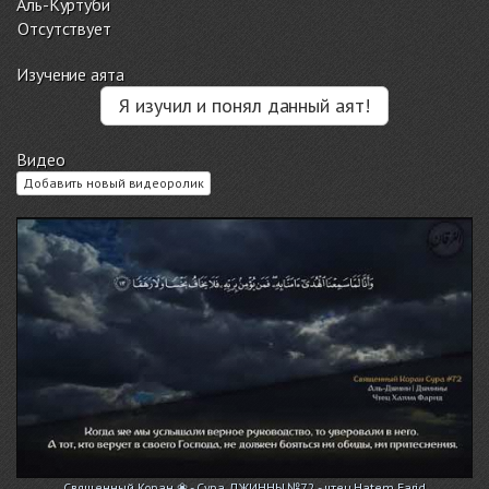
Аль-Куртуби
Отсутствует
Изучение аята
Я изучил и понял данный аят!
Видео
Добавить новый видеоролик
Священный Коран ❀ - Сура ДЖИННЫ №72 - чтец Hatem Farid