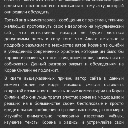
прочитать полностью все толкования к тому аяту, который
они решили обсуждать.
Третий вид комментариев - сообщения от христиан, типично
желающих протолкнуть свою идеологию на мусульманский
сайт, что естественно никогда не будет являться
допустимым здесь в силу того, что Аллах детально и
подробно разъясняет в множестве аятов Корана те ошибки
в убеждениях современных христиан, которые им было бы
хорошо исправить, но они этим, конечно же, заниматься не
собираются. Данный разговор закрыт и обсуждениям на
Коран Онлайн не подлежит.
В свете вышеуказанных причин, автор сайта в данный
момент более не видит никакого смысла оставлять
открытой возможность писать новые комментарии на Коран
Онлайн, ибо они лишь тратят впустую время на модерацию и
реакцию на в большинстве своём бестолковые и просто
вредительские сообщения от различных невежд этого мира.
Изучайте внимательно толкования известных учёных,
изучайте тексты Корана и хадисы и устремляйте свои