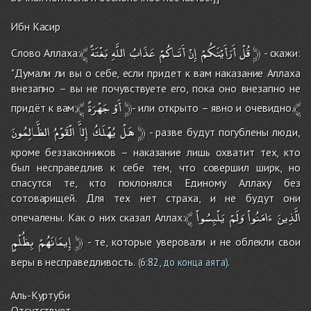
Ибн Касир
﴾
بَغْتَةً
اللَّهِ
عَذَابُ
أَتَـاكُمْ
إِنْ
أَرَأَيْتَكُمْ
قُلْ
﴿
Слово Аллаха:
- скажи:
"Думали ли вы о себе, если придет к вам наказание Аллаха
внезапно – вы не почувствуете его, пока оно внезапно не
﴾
جَهْرَةً
أَوْ
﴿
﴾
придёт к вам;
- или открыто – явно и очевидно.
الظَّـالِمُونَ
الْقَوْمُ
إِلاَّ
يُهْلَكُ
هَلْ
﴿
- разве будут погублены люди,
кроме беззаконников – наказание лишь охватит тех, кто
был несправедлив к себе тем, что совершил ширк, но
спасутся те, кто поклонялся Единому Аллаху без
сотоварищей. Для тех нет страха, и не будут они
﴾
يَلْبِسُواْ
وَلَمْ
ءَامَنُواْ
الَّذِينَ
опечалены. Как о них сказал Аллах:
بِظُلْمٍ
إِيمَانَهُمْ
﴿
- те, которые уверовали и не облекли свои
веры в несправедливость.
.
(
6:82
, до конца аята)
Аль-Куртуби
Отсутствует