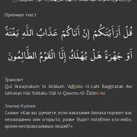
Оригинал текст
قُلْ أَرَأَيْتَكُمْ إِنْ أَتَاكُمْ عَذَابُ اللَّهِ بَغْتَةً
أَوْ جَهْرَةً هَلْ يُهْلَكُ إِلَّا الْقَوْمُ الظَّالِمُونَ
Транслит
Qul 'Ara'aytaku
m
'In 'Atāku
m
`A
dh
ā
bu
A
l-Lah
i
Ba
gh
tatan 'Aw
Jahratan Hal Yuhlaku 'Illā
A
l-Qawmu
A
ž-Žālim
ū
n
a
Эльмир Кулиев
Скажи: «Как вы думаете, если наказание Аллаха поразит вас
неожиданно или открыто, разве будет погублен кто-либо,
кроме несправедливых людей?».