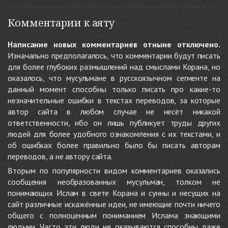
Комментарии к аяту
Написание новых комментариев отныне отключено.
Изначально предполагалось, что комментарии будут писать
для более глубоких размышлений над смыслами Корана, но
оказалось, что мусульмане в русскоязычном сегменте на
данный момент способны только писать про какие-то
незначительные ошибки в текстах переводов, за которые
автор сайта в любом случае не несёт никакой
ответственности, ибо он лишь публикует труды других
людей для более удобного ознакомления с их текстами, и
об ошибках более правильно было бы писать авторам
переводов, а не автору сайта.
Вторым по популярности видом комментариев оказались
сообщения необразованных мусульман, толком не
понимающих Ислам в свете Корана и сунны и несущих на
сайт различные искажённые идеи, не имеющие почти ничего
общего с полноценным пониманием Ислама знающими
людьми. Часто эти люди не оказываются способны даже