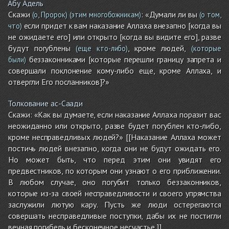
Абу Адель
Скажи
: «Думали ли вы
(о, Пророк)
(этим многобожникам)
(о том,
если придет к вам наказание Аллаха внезапно [когда вы
что)
не ожидаете его] или открыто [когда вы видите его], разве
будут погублены
, кроме людей,
(еще кто-либо)
(которые
беззаконниками [которые перешли границу запрета и
были)
совершали поклонение кому-либо еще, кроме Аллаха, и
отвергли Его посланников]?»
Толкование ас-Саади
Скажи: «Как вы думаете, если наказание Аллаха поразит вас
неожиданно или открыто, разве будет погублен кто-либо,
кроме несправедливых людей?» [[Наказание Аллаха может
постичь людей внезапно, когда они не будут ожидать его.
Но может быть, что перед этим они увидят его
предвестников, по которым они узнают о его приближении.
В любом случае, оно погубит только беззаконников,
которые из-за своей несправедливости и своего упрямства
заслужили лютую кару. Пусть же люди остерегаются
совершать несправедливые поступки, дабы их не постигли
вечная погибель и бесконечное несчастье.]]