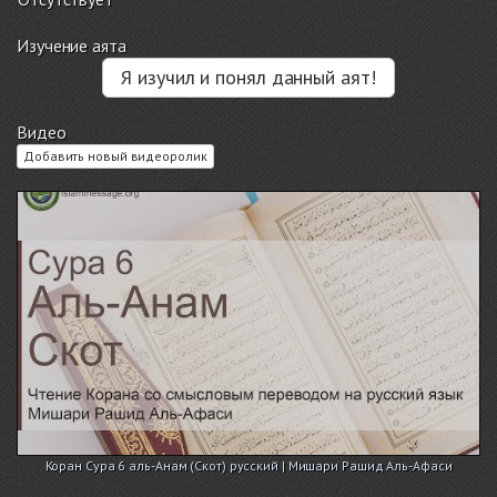
Изучение аята
Я изучил и понял данный аят!
Видео
Добавить новый видеоролик
Коран Сура 6 аль-Анам (Скот) русский | Мишари Рашид Аль-Афаси