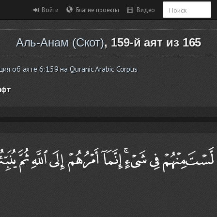
Войти
Благие проекты
Видео
Аль-Анам (Скот)
, 159-й аят из 165
я об аяте 6:159 на Quranic Arabic Corpus
ифт