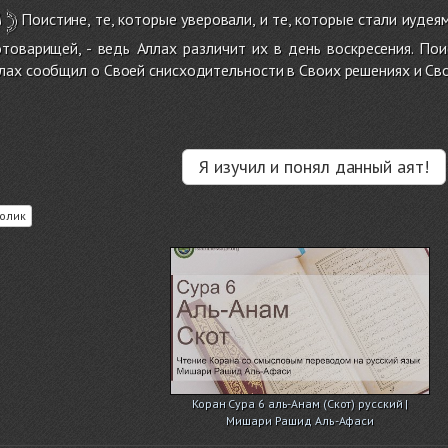
ا
﴿
Поистине, те, которые уверовали, и те, которые стали иудеями
товарищей, - ведь Аллах различит их в день воскресения. Пои
ах сообщил о Своей снисходительности в Своих решениях и Сво
Я изучил и понял данный аят!
олик
Коран Сура 6 аль-Анам (Скот) русский |
Мишари Рашид Аль-Афаси