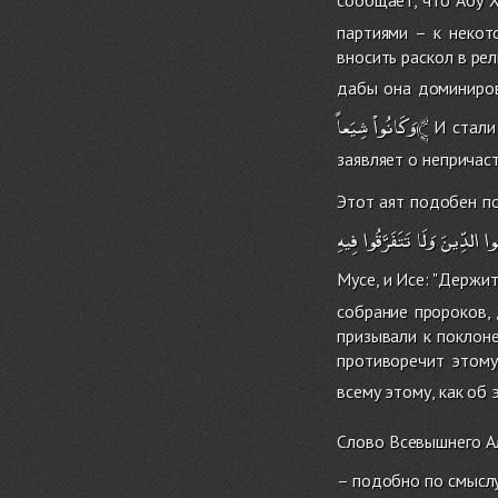
партиями – к некот
вносить раскол в ре
дабы она доминиров
شِيَعاً﴾
وَكَانُواْ
И стали 
заявляет о непричас
Этот аят подобен по
وا
الدِّينَ
وَلَا
تَتَفَرَّقُوا
فِيهِ
Мусе, и Исе: "Держит
собрание пророков, 
призывали к поклоне
противоречит этому
всему этому, как об
Слово Всевышнего А
– подобно по смыслу