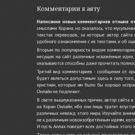
Комментарии к аяту
Написание новых комментариев отныне о
смыслами Корана, но оказалось, что мусульма
текстах переводов, за которые автор сайта
удобного ознакомления с их текстами, и об ош
Вторым по популярности видом комментариев
несущих на сайт различные искажённые идеи
оказываются способны даже прочитать полност
Третий вид комментариев - сообщения от хри
будет являться допустимым здесь в силу тог
христиан, которые им было бы хорошо исправ
Онлайн не подлежит.
В свете вышеуказанных причин, автор сайта 
на Коран Онлайн, ибо они лишь тратят впуст
различных невежд этого мира. Изучайте внима
не к различным новоизобретённым идеям, кото
И пусть Аллах поведёт всех достойных этого 
Также, если у кого-то всё ещё присутствует 