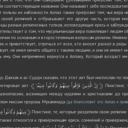
я соответствующие названия. Они называют себя последователя
т пользы их набожности. Аллах также пригрозил тем, чья вера 
 своей религией и отбрасывают его другую часть, которая м
цы разных религиозных толков, исповедующие ересь и заблужде
етельствует о том, что мусульманская вера повелевает людям о
речия по основным и второстепенным вопросам религии. Именно
ах и приветствует, отречься от всех, кто вносит раскол в ряд
твует, не имел ничего общего с такими людьми, и они не имеют н
ь ему. Они непременно вернутся к Аллаху, Который воздаст им
д-Даххак и ас-Судди сказали, что этот аят был ниспослан по по
﴾
شِيَعًا
وَكَانُواْ
دِينَهُمْ
فَرَّقُواْ
الَّذِينَ
إِنَّ
﴿
ентировал аят:
Поистине, т
разногласиях, возникших между иудеями и христианами до п
чалом миссии пророка Мухаммада
(да благословит его Аллах и при
شِي
وَكَانُواْ
دِينَهُمْ
﴿
Поистине, те, которые разделили свою религию и 
 также относится к приверженцам ереси, сомнений и привержен
﴾
شِيَعًا
وَكَانُواْ
دِينَهُمْ
فَرَّقُواْ
الَّذِينَ
إِنَّ
﴿
Хурайра относил аят:
Поистине,