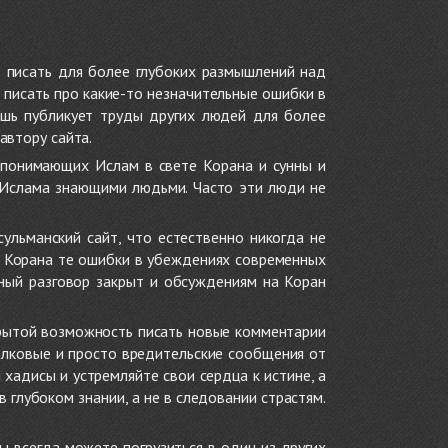
 писать для более глубоких размышлений над
 писать про какие-то незначительные ошибки в
ишь публикует труды других людей для более
автору сайта.
 понимающих Ислам в свете Корана и сунны и
 Ислама знающими людьми. Часто эти люди не
ульманский сайт, что естественно никогда не
в Корана те ошибки в убеждениях современных
нный разговор закрыт и обсуждениям на Коран
крытой возможность писать новые комментарии
олковые и просто вредительские сообщения от
хадисы и устремляйте свои сердца к истине, а
глубоком знании, а не в следовании страстям.
ы всегда можете погрузиться в один из других