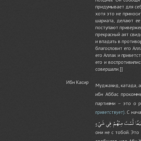
придумывает для себ
хотя это не приноси
шариата, делают ее
поступают привержен
прекрасный аят свид
и впадать в противо
благословит его Алл
его Аллах и приветс
его и воспротивилис
совершали.]]
Ибн Касир
Муджахид, катада, а
ибн Аббас прокомм
партиями – это о 
. С на
приветствует)
َعًا
لَّسْتَ
مِنْهُمْ
فِي
شَيْءٍ
они не с тобой. Это
сообщает, что Абу 