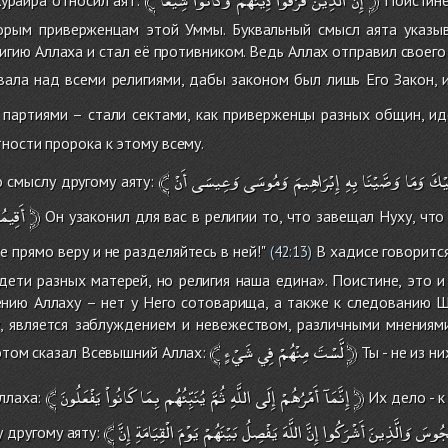
орым приверженцам этой Уммы. Буквальный смысл аята указыва
лигию Аллаха и стал её противником. Ведь Аллах отправил своего
ала над всеми религиями, дабы законом был лишь Его Закон, и
партиями – стали сектами, как приверженцы разных общин, ид
тности пророка к этому всему.
﴾
أَنْ
وَعِيسَى
وَمُوسَى
إِبْرَاهِيمَ
بِهِ
وَصَّيْنَا
وَمَا
َيْكَ
 смыслу другому аяту:
أَقِيمُ
﴿
Он узаконил для вас в религии то, что завещал Нуху, чт
е прямо веру и не разделяйтесь в ней!"
В хадисе говорится
(
42:13
)
дети разных матерей, но религия наша едина». Поистине, это и
нию Аллаху – нет у Него сотоварища, а также к следованию Ша
, является заблуждением и невежеством, различными мнениями
﴾
شَيْءٍ
فِي
مِنْهُمْ
لَّسْتَ
﴿
 этом сказал Всевышний Аллах:
Ты - не из ни
﴾
يَفْعَلُونَ
كَانُواْ
بِمَا
يُنَبِّئُهُم
ثُمَّ
اللَّهِ
إِلَى
أَمْرُهُمْ
إِنَّمَآ
﴿
ллаха:
Их дело - к
﴾
إِنَّ
الْقِيَامَةِ
يَوْمَ
بَيْنَهُمْ
يَفْصِلُ
اللَّهَ
إِنَّ
أَشْرَكُوا
وَالَّذِينَ
َجُوسَ
 другому аяту: