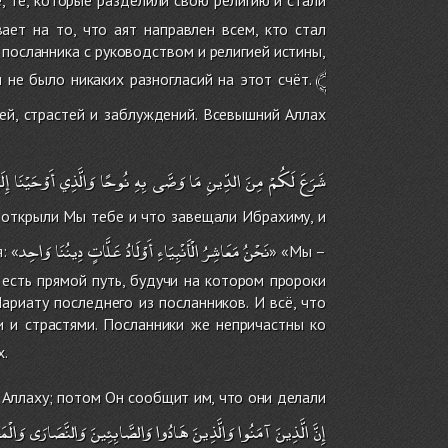
ет на то, что аят направлен всем, кто стал
 посланника с руководством и религией истины,
﴾
 не было никаких разногласий на этот счёт.
ей, страстей и заблуждений. Всевышний Аллах
شَرَعَ
لَكُمْ
مِنَ
الدِّينِ
مَا
وَصَّى
بِهِ
نُوحًا
وَالَّذِي
أَوْحَيْنَا
إِل
о открыли Мы тебе и что завещали Ибрахиму, и
نَحْنُ
مَعَاشِرُ
الْأَنْبِيَاءِ
أَوْلَادُ
عَلَّاتٍ
دِينُنَا
وَاحِد
: «
» «Мы –
 есть прямой путь, будучи на котором пророки
риату последнего из посланников. И всё, что
 и страстями. Посланники же непричастны ко
х.
 Аллаху; потом Он сообщит им, что они делали
إِنَّ
الَّذِينَ
آمَنُوا
وَالَّذِينَ
هَادُوا
وَالصَّابِئِينَ
وَالنَّصَارَى
وَالْم