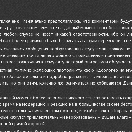
тключено.
Изначально предполагалось, что комментарии будут
не в русскоязычном сегменте на данный момент способны только
 в любом случае не несёт никакой ответственности, ибо он л
ибках более правильно было бы писать авторам переводов, а не 
 оказались сообщения необразованных мусульман, толком не
, не имеющие почти ничего общего с полноценным пониманием
ью все толкования к тому аяту, который они решили обсуждать.
стиан, типично желающих протолкнуть свою идеологию на мус
о, что Аллах детально и подробно разъясняет в множестве аято
ить, но они этим, конечно же, заниматься не собираются. Да
в данный момент более не видит никакого смысла оставлять от
ую время на модерацию и реакцию на в большинстве своём бест
тельно толкования известных учёных, изучайте тексты Корана и 
рые кажутся привлекательными необразованным душам. Благо - в 
людей прямой дорогой.
желание обсудить более детально некоторые аспекты Ислама - в