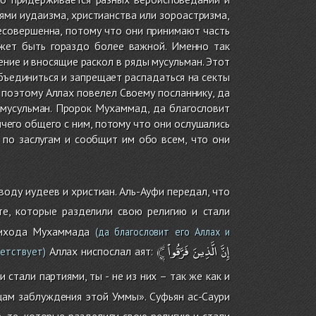
ми иудаизма, христианства или зороастризма,
несовершенна, потому что они принимают часть
ожет быть гораздо более важной. Именно так
ние и вносящие раскол в ряды мусульман. Этот
бъединиться и запрещает распадаться на секты
 поэтому Аллах повелел Своему посланнику, да
ы мусульман. Пророк Мухаммад, да благословит
ичего общего с ним, потому что они ослушались
 по заслугам и сообщит им обо всем, что они
воду иудеев и христиан. Аль-Ауфи передал, что
е, которые разделили свою религию и стали
рихода Мухаммада
(да благословит его Аллах и
﴾
فَرَّقُواْ
الَّذِينَ
إِنَّ
Аллах ниспослал аят:
ветствует)
стали партиями, ты - не из них – так же как и
цам заблуждения этой Уммы». Суфьян ас-Саури
 те, которые разделили свою религию и стали