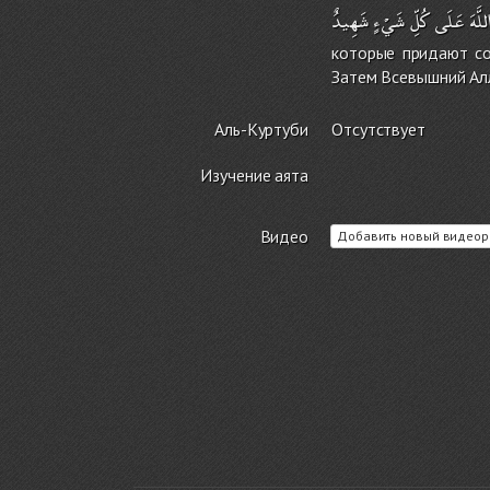
للَّهَ
عَلَى
كُلِّ
شَيْءٍ
شَهِيدٌ
которые придают со
Затем Всевышний Алл
Аль-Куртуби
Отсутствует
Изучение аята
Видео
Добавить новый видеор