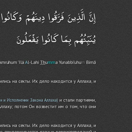
إِنَّ الَّذِينَ فَرَّقُوا دِينَهُمْ وَكَانُو
يُنَبِّئُهُم بِمَا كَانُوا يَفْعَلُونَ
A
m
ruhu
m
'Ilá
A
l-Lah
i
Th
u
mm
a Yunabbi'uhu
m
Bimā
лись на секты. Их дело находится у Аллаха, и
и стали партиями,
и и Исполнении Закона Аллаха)
Аллаху; потом Он возвестит им о том, что они
лись на секты. Их дело находится у Аллаха, и
то придерживается разных вероисповеданий и