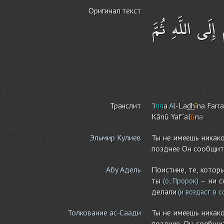
Оригинал текст
إِلَى اللَّهِ ثُمَّ
Транслит
'I
nn
a
A
l-La
dh
ī
na Farr
Kānū Yaf`al
ū
n
a
Эльмир Кулиев
Ты не имеешь никако
позднее Он сообщит 
Абу Адель
Поистине, те, котор
ты
– ни с
(о, Пророк)
делали
(и воздаст в с
Толкование ас-Саади
Ты не имеешь никако
позднее Он сообщит