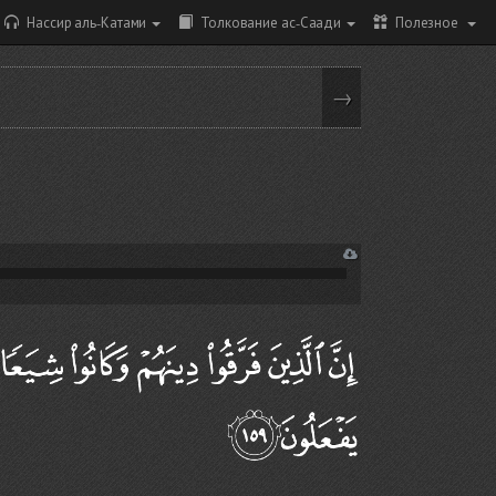
Нассир аль-Катами
Толкование ас-Саади
Полезное
→