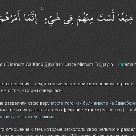
ا شِيَعًا لَّسْتَ مِنْهُمْ فِي شَيْءٍ ۚ إِنَّمَا أَمْرُهُمْ 
aqū Dīnahu
m
Wa Kānū
Sh
iya`āa
n
Lasta Minhu
m
Fī
Sh
ay'in
'I
nn
am
ā
'
го отношения к тем, которые раскололи свою религию и раздели
им о том, что они совершали.
ые разделили свою веру
(после того, как были вместе на Единобожи
коль не из их
. Их дело [решение относительно них] – к 
(числа)
.
оответствии с их деяниями)
го отношения к тем, которые раскололи свою религию и раздели
 им о том, что они совершали. [[Всевышний пригрозил тем, к