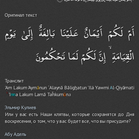
Оригинал текст
أَمْ لَكُمْ أَيْمَانٌ عَلَيْنَا بَالِغَةٌ إِلَىٰ يَوْمِ
الْقِيَامَةِ ۙ إِنَّ لَكُمْ لَمَا تَحْكُمُونَ
Транслит
'A
m
Laku
m
'Aym
ā
nun `Alaynā Bāli
gh
atun 'Ilá Yawmi
A
l-Qiyāmati
'I
nn
a Laku
m
Lamā Taĥkum
ū
n
a
Эльмир Кулиев
Или у вас есть Наши клятвы, которые сохранятся до Дня
воскресения, о том, что у вас будет все, что вы присудите?
Абу Адель