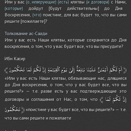
Или у вас
клятвы
с Нами,
(о, неверующие)
(есть)
(и договора)
дойдут [будут действительны] до Дня
(которые)
Воскресения,
поистине, для вас будет то, что вы сами
(что)
решите [пожелаете]?
Толкование ас-Саади
Или у вас есть Наши клятвы, которые сохранятся до Дня
воскресения, о том, что у вас будет все, что вы присудите?
Ибн Касир
﴾
تَحْكُمُونَ
لَمَا
لَكُمْ
إِنَّ
ٱلْقِيَـٰمَةِ
يَوْمِ
إِلَىٰ
بَـٰلِغَةٌ
عَلَيْنَا
أَيْمَـٰنٌ
لَكُمْ
أَمْ
﴿
«Или у вас есть Наши клятвы, обязывающие нас, длящиеся
до Дня воскресения, о том, что у вас будет все, что вы
решите?» — т.е. разве есть у вас подтверждающие это
﴾
لَمَا
لَكُمْ
إِنَّ
договоры и соглашения от Нас, о том, что
تَحْكُمُونَ
﴿
«поистине у вас будет все, что вы решите?» — т.е.
что вы сами решите и пожелаете