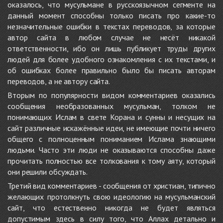
оказалось, что мусульмане в русскоязычном сегменте на
данный момент способны только писать про какие-то
незначительные ошибки в текстах переводов, за которые
автор сайта в любом случае не несёт никакой
ответственности, ибо он лишь публикует труды других
людей для более удобного ознакомления с их текстами, и
об ошибках более правильно было бы писать авторам
переводов, а не автору сайта.
Вторым по популярности видом комментариев оказались
сообщения необразованных мусульман, толком не
понимающих Ислам в свете Корана и сунны и несущих на
сайт различные искажённые идеи, не имеющие почти ничего
общего с полноценным пониманием Ислама знающими
людьми. Часто эти люди не оказываются способны даже
прочитать полностью все толкования к тому аяту, который
они решили обсуждать.
Третий вид комментариев - сообщения от христиан, типично
желающих протолкнуть свою идеологию на мусульманский
сайт, что естественно никогда не будет являться
допустимым здесь в силу того, что Аллах детально и