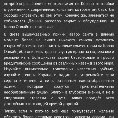
подробно разъясняет в множестве аятов Корана те ошибки
в убеждениях современных христиан, которые им было бы
хорошо исправить, но они этим, конечно же, заниматься не
собираются. Данный разговор закрыт и обсуждениям на
Коран Онлайн не подлежит.
В свете вышеуказанных причин, автор сайта в данный
момент более не видит никакого смысла оставлять
открытой возможность писать новые комментарии на Коран
Онлайн, ибо они лишь тратят впустую время на модерацию и
реакцию на в большинстве своём бестолковые и просто
вредительские сообщения от различных невежд этого мира.
Изучайте внимательно толкования известных учёных,
изучайте тексты Корана и хадисы и устремляйте свои
сердца к истине, а не к различным новоизобретённым
идеям, которые кажутся привлекательными
необразованным душам. Благо - в глубоком знании, а не в
следовании страстям. И пусть Аллах поведёт всех
достойных этого людей прямой дорогой.
Также, если у кого-то всё ещё присутствует желание
обсудить более детально некоторые аспекты Ислама - вы