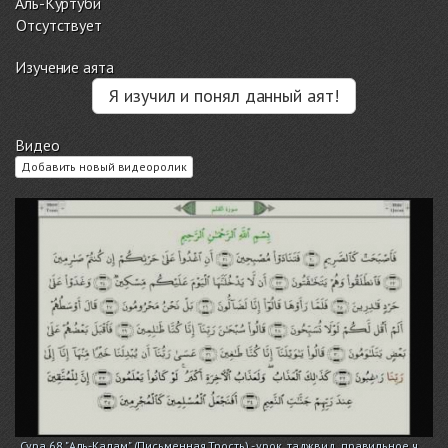
Аль-Куртуби
Отсутствует
Изучение аята
Я изучил и понял данный аят!
Видео
Добавить новый видеоролик
Сура 68 "Аль-Калам" (Письменная Трость) - урок, таджвид, правильное ч...