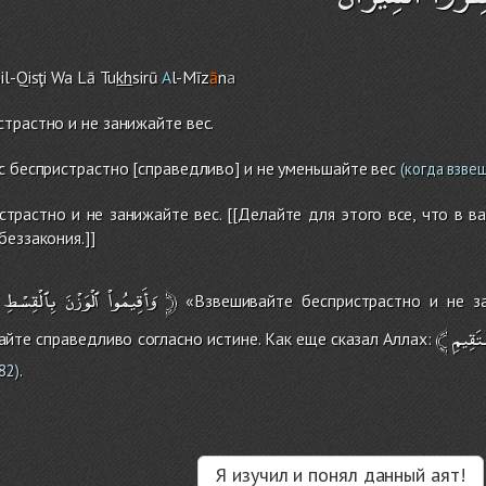
il-Qisţi Wa Lā Tu
kh
sirū
A
l-Mīz
ā
n
a
трастно и не занижайте вес.
с беспристрастно [справедливо] и не уменьшайте вес
(когда взве
трастно и не занижайте вес. [[Делайте для этого все, что в в
беззакония.]]
بِٱلْقِسْطِ
ٱلْوَزْنَ
وَأَقِيمُواْ
﴿
«Взвешивайте беспристрастно и не за
﴾
تَقِيمِ
айте справедливо согласно истине. Как еще сказал Аллах:
.
182
)
Я изучил и понял данный аят!