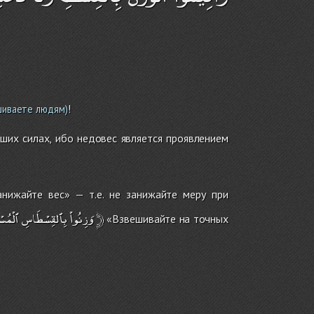
!
шиваете людям)
аших силах, ибо недовес является проявлением
нижайте вес» — т.е. не занижайте меру при
ٱلْمُسْ
بِٱلقِسْطَاسِ
وَزِنُواْ
﴿
«Взвешивайте на точных