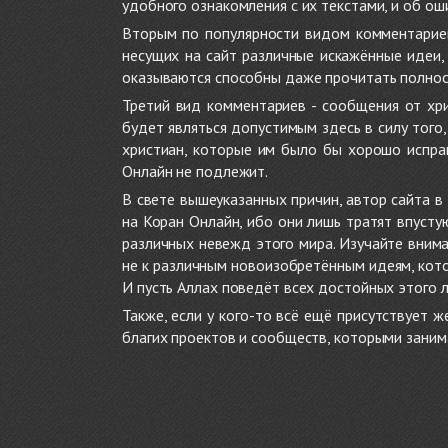
удобного ознакомления с их текстами, и об ош
Вторым по популярности видом комментариев
несущих на сайт различные искажённые идеи
оказываются способны даже прочитать полност
Третий вид комментариев - сообщения от хри
будет являться допустимым здесь в силу тог
христиан, которые им было бы хорошо исправ
Онлайн не подлежит.
В свете вышеуказанных причин, автор сайта 
на Коран Онлайн, ибо они лишь тратят впуст
различных невежд этого мира. Изучайте внима
не к различным новоизобретённым идеям, кото
И пусть Аллах поведёт всех достойных этого 
Также, если у кого-то всё ещё присутствует 
благих проектов и сообществ, которыми заним