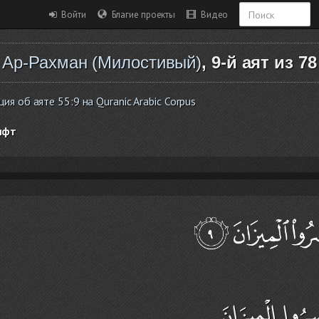
Войти
Благие проекты
Видео
Ар-Рахман (Милостивый)
, 9-й аят из 78
 об аяте 55:9 на Quranic Arabic Corpus
ифт
سِرُوا الْمِيزَانَ