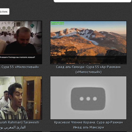
олик
. Сура 55 «Милостивый»
Саад аль-Гамиди - Сура 55 «Ар-Рахман»
(«Милостивый»)
 (Surah Rahman) Taraweeh
Красивое Чтение Корана. Сура ар-Рахман
القارئ المغربي ي
Имад аль Мансари