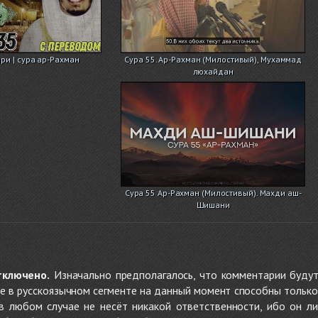
ри | сура ар-Рахман
Сура 55. Ар-Рахман (Милостивый), Мухаммад
люхайдан
Сура 55 Ар-Рахман (Милостивый). Махди аш-
Шишани
тключено.
Изначально предполагалось, что комментарии будут
не в русскоязычном сегменте на данный момент способны только
 в любом случае не несёт никакой ответственности, ибо он л