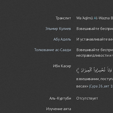
Транслит
Wa 'Aqīmū
A
l-Wazna B
Эльмир Кулиев
Взвешивайте бесприс
Абу Адель
И устанавливайте ве
Толкование ас-Саади
Взвешивайте бесприс
несправедливости и 
Ибн Касир
﴾
ٱلْمِيزَانَ
تُخْسِرُواْ
وَلاَ
взвешивании, поступ
весах»
(
Сура 26, аят 
Аль-Куртуби
Отсутствует
Изучение аята