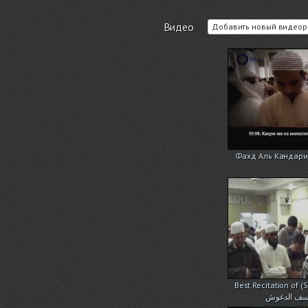
Видео
Добавить новый видеор
Фахд Аль Кандари
Best Recitation of
وسف الدغوش