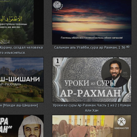
Корану, создал человека
Сальман аль Утайби, сура ар Рахман, 1 36 ᴴᴰ
го изъясняться.
ан [Махди аш-Шишани]
Уроки из суры Ар-Рахман. Часть 1 из 2 | Нуман
Али Хан