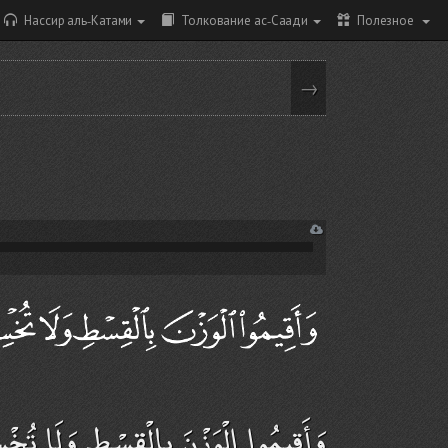
Нассир аль-Катами
Толкование ас-Саади
Полезное
→
وَأَقِيمُوا الْوَزْنَ بِالْقِسْطِ وَلَا تُخْ