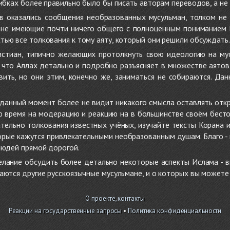
ибках более правильно было бы писать авторам переводов, а не 
 оказались сообщения необразованных мусульман, толком не
, не имеющие почти ничего общего с полноценным пониманием
ью все толкования к тому аяту, который они решили обсуждать.
стиан, типично желающих протолкнуть свою идеологию на мус
о, что Аллах детально и подробно разъясняет в множестве аято
ить, но они этим, конечно же, заниматься не собираются. Да
в данный момент более не видит никакого смысла оставлять от
ую время на модерацию и реакцию на в большинстве своём бест
тельно толкования известных учёных, изучайте тексты Корана и 
рые кажутся привлекательными необразованным душам. Благо - в 
людей прямой дорогой.
желание обсудить более детально некоторые аспекты Ислама - в
аются другие русскоязычные мусульмане, и о которых вы может
О проекте, контакты
Реакции на государственные запросы
•
Политика конфиденциальности