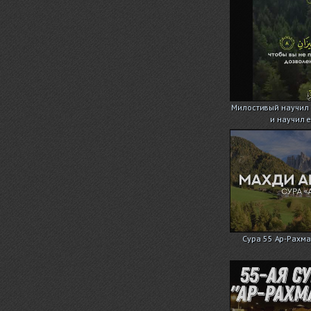
Милостивый научил 
и научил е
Сура 55 Ар-Рахм