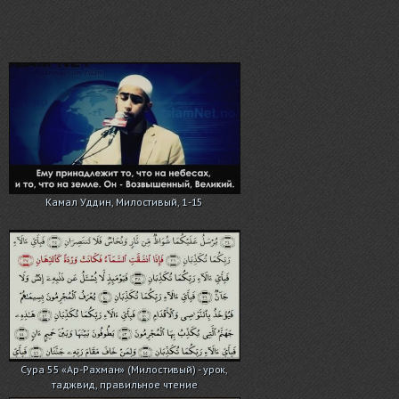
Камал Уддин, Милостивый, 1-15
Сура 55 «Ар-Рахман» (Милостивый) - урок,
таджвид, правильное чтение