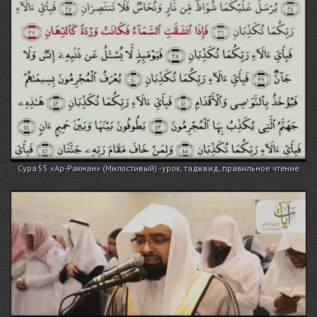
Сура 55 «Ар-Рахман» (Милостивый) - урок, таджвид, правильное чтение