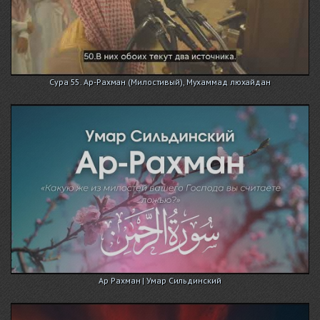
Сура 55. Ар-Рахман (Милостивый), Мухаммад люхайдан
Ар Рахман | Умар Сильдинский