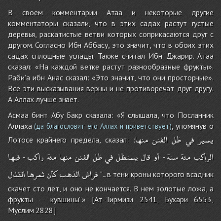
В своем комментарии Атаа и некоторые другие
комментаторы сказали, что в этих садах растут густые
деревья, раскатистые ветви которых соприкасаются друг с
другом. Согласно Ибн Аббасу, это значит, что в обоих этих
садах сплошные услады. Также считал Ибн Джарир. Атаа
сказал: «На каждой ветке растут разнообразные фрукты».
Раби’а ибн Анас сказал: «Это значит, что они просторные».
Все эти высказывания верны и не противоречат друг другу.
А Аллах лучше знает.
Асмаа бинт Абу Бакр сказала: «Я слышала, что Посланник
Аллаха
, упомянув о
(да благословит его Аллах и приветствует)
يسير
في
ظل
الفنن
منها
Лотосе крайнего предела, сказал: :
الراكب
مئة
سنة
أو
قال
يستظل
في
ظل
الفنن
منها
مئة
راكب
فيها
-
-
فراش
الذهب
كأن
ثمرها
القلال
‘‘...в тени кроны которого всадник
скачет сто лет, и оно не кончается. В нем золотые ложа, а
фрукты — кувшины’’» [Ат-Тирмизи 2541, Бухари 6553,
Муслим 2828]