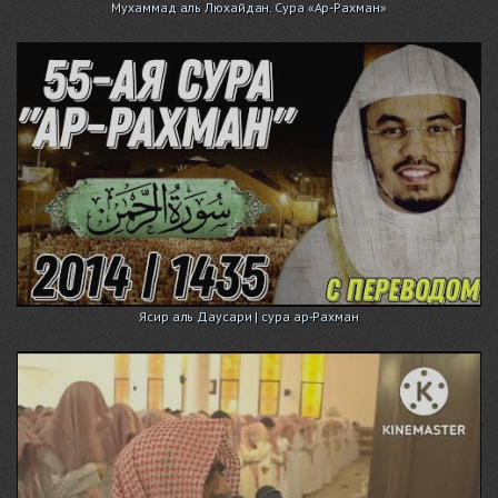
Мухаммад аль Люхайдан. Сура «Ар-Рахман»
Ясир аль Даусари | сура ар-Рахман