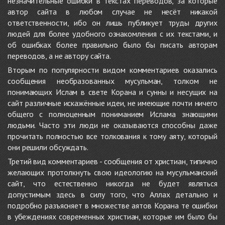
незначительные ошибки в текстах переводов, за которые
автор сайта в любом случае не несёт никакой
ответственности, ибо он лишь публикует труды других
людей для более удобного ознакомления с их текстами, и
об ошибках более правильно было бы писать авторам
переводов, а не автору сайта.
Вторым по популярности видом комментариев оказались
сообщения необразованных мусульман, толком не
понимающих Ислам в свете Корана и сунны и несущих на
сайт различные искажённые идеи, не имеющие почти ничего
общего с полноценным пониманием Ислама знающими
людьми. Часто эти люди не оказываются способны даже
прочитать полностью все толкования к тому аяту, который
они решили обсуждать.
Третий вид комментариев - сообщения от христиан, типично
желающих протолкнуть свою идеологию на мусульманский
сайт, что естественно никогда не будет являться
допустимым здесь в силу того, что Аллах детально и
подробно разъясняет в множестве аятов Корана те ошибки
в убеждениях современных христиан, которые им было бы