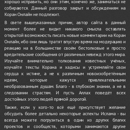
хорошо исправить, но они этим, конечно же, заниматься не
собираются. Данный разговор закрыт и обсуждениям на
Коран Онлайн не подлежит.
В свете вышеуказанных причин, автор сайта в данный
момент более не видит никакого смысла оставлять
открытой возможность писать новые комментарии на Коран
Онлайн, ибо они лишь тратят впустую время на модерацию и
реакцию на в большинстве своём бестолковые и просто
вредительские сообщения от различных невежд этого мира.
Изучайте внимательно толкования известных учёных,
изучайте тексты Корана и хадисы и устремляйте свои
сердца к истине, а не к различным новоизобретённым
идеям, которые кажутся привлекательными
необразованным душам. Благо - в глубоком знании, а не в
следовании страстям. И пусть Аллах поведёт всех
достойных этого людей прямой дорогой.
Также, если у кого-то всё ещё присутствует желание
обсудить более детально некоторые аспекты Ислама - вы
всегда можете погрузиться в один из других благих
проектов и сообществ, которыми занимаются другие