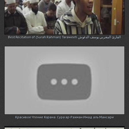
Best Recitation of (Surah Rahman) Taraweeh القارئ المغربي يوسف الدغوش
Красивое Чтение Корана. Сура ар-Рахман Имад аль Мансари