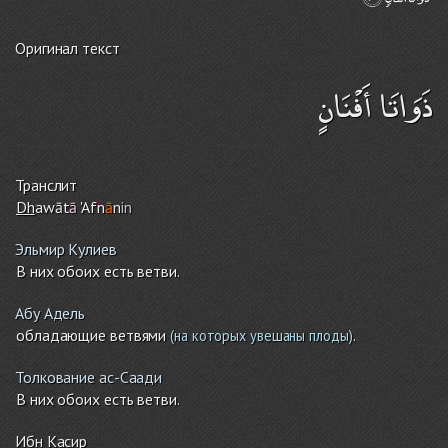
Оригинал текст
ذَوَاتَا أَفْنَانٍ
Транслит
Dh
awāt
ā
'Afn
ā
n
in
Эльмир Кулиев
В них обоих есть ветви.
Абу Адель
обладающие ветвями
.
(на которых увешаны плоды)
Толкование ас-Саади
В них обоих есть ветви.
Ибн Касир