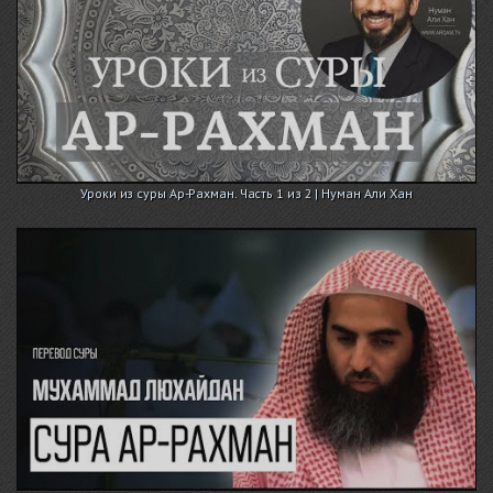
Уроки из суры Ар-Рахман. Часть 1 из 2 | Нуман Али Хан