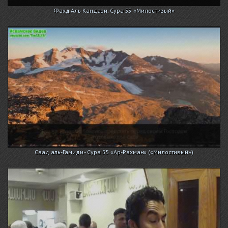
Фахд Аль Кандари. Сура 55 «Милостивый»
Саад аль-Гамиди - Сура 55 «Ар-Рахман» («Милостивый»)