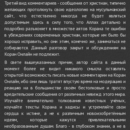
Третий вид комментариев - сообщения от христиан, типично
желающих протолкнуть свою идеологию на мусульманский
сайт, что естественно никогда не будет являться
допустимым здесь в силу того, что Аллах детально и
подробно разъясняет в множестве аятов Корана те ошибки
в убеждениях современных христиан, которые им было бы
хорошо исправить, но они этим, конечно же, заниматься не
собираются. Данный разговор закрыт и обсуждениям на
Коран Онлайн не подлежит.
В свете вышеуказанных причин, автор сайта в данный
момент более не видит никакого смысла оставлять
открытой возможность писать новые комментарии на Коран
Онлайн, ибо они лишь тратят впустую время на модерацию и
реакцию на в большинстве своём бестолковые и просто
вредительские сообщения от различных невежд этого мира.
Изучайте внимательно толкования известных учёных,
изучайте тексты Корана и хадисы и устремляйте свои
сердца к истине, а не к различным новоизобретённым
идеям, которые кажутся привлекательными
необразованным душам. Благо - в глубоком знании, а не в