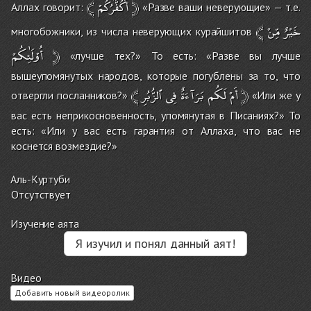
﴾
أَكُفَّٰرُكُمْ
﴿
Аллах говорит:
«Разве ваши неверующие» — т.е.
﴾
مِّنْ
خَيْرٌ
многобожники, из числа неверующих курайшитов
أُوْلَٰئِكُمْ
﴿
«лучше тех?» То есть: «Разве вы лучше
вышеупомянутых народов, которые погублены за то, что
﴾
ٱلزُّبُرِ
فِى
بَرَآءَةٌ
لَكُم
أَمْ
﴿
отвергли посланников?»
«Или же у
вас есть неприкосновенность, упомянутая в Писаниях?» То
есть: «Или у вас есть гарантия от Аллаха, что вас не
коснется возмездие?»
Аль-Куртуби
Отсутствует
Изучение аята
Я изучил и понял данный аят!
Видео
Добавить новый видеоролик