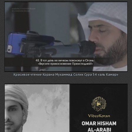
Красивое чтение Корана Мухаммад Солих Сура 54 «аль Камар»