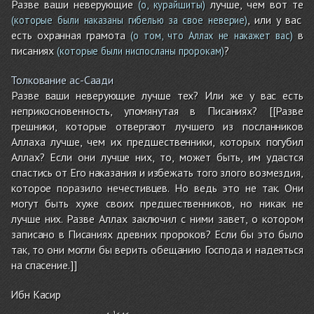
Разве ваши неверующие
лучше, чем вот те
(о, курайшиты)
, или у вас
(которые были наказаны гибелью за свое неверие)
есть охранная грамота
в
(о том, что Аллах не накажет вас)
писаниях
?
(которые были ниспосланы пророкам)
Толкование ас-Саади
Разве ваши неверующие лучше тех? Или же у вас есть
неприкосновенность, упомянутая в Писаниях? [[Разве
грешники, которые отвергают лучшего из посланников
Аллаха лучше, чем их предшественники, которых погубил
Аллах? Если они лучше них, то, может быть, им удастся
спастись от Его наказания и избежать того злого возмездия,
которое поразило нечестивцев. Но ведь это не так. Они
могут быть хуже своих предшественников, но никак не
лучше них. Разве Аллах заключил с ними завет, о котором
записано в Писаниях древних пророков? Если бы это было
так, то они могли бы верить обещанию Господа и надеяться
на спасение.]]
Ибн Касир