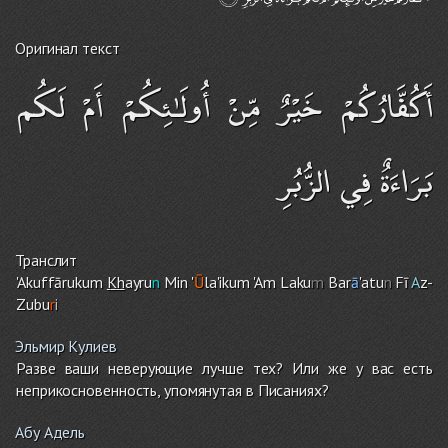
Оригинал текст
أَكُفَّارُكُمْ خَيْرٌ مِّنْ أُولَـٰئِكُمْ أَمْ لَكُم
بَرَاءَةٌ فِي الزُّبُرِ
Транслит
'Akuffāruku
m
Kh
ayru
n
Min '
Ū
la'iku
m
'A
m
Laku
m
Bar
ā
'atu
n
Fī
A
z-
Zubu
r
i
Эльмир Кулиев
Разве ваши неверующие лучше тех? Или же у вас есть
неприкосновенность, упомянутая в Писаниях?
Абу Адель