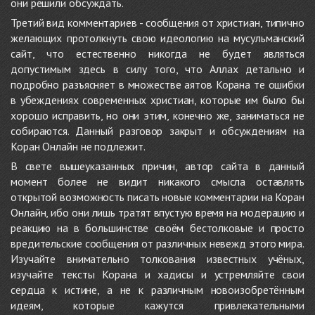
они решили обсуждать.
Третий вид комментариев - сообщения от христиан, типично
желающих протолкнуть свою идеологию на мусульманский
сайт, что естественно никогда не будет являться
допустимым здесь в силу того, что Аллах детально и
подробно разъясняет в множестве аятов Корана те ошибки
в убеждениях современных христиан, которые им было бы
хорошо исправить, но они этим, конечно же, заниматься не
собираются. Данный разговор закрыт и обсуждениям на
Коран Онлайн не подлежит.
В свете вышеуказанных причин, автор сайта в данный
момент более не видит никакого смысла оставлять
открытой возможность писать новые комментарии на Коран
Онлайн, ибо они лишь тратят впустую время на модерацию и
реакцию на в большинстве своём бестолковые и просто
вредительские сообщения от различных невежд этого мира.
Изучайте внимательно толкования известных учёных,
изучайте тексты Корана и хадисы и устремляйте свои
сердца к истине, а не к различным новоизобретённым
идеям, которые кажутся привлекательными