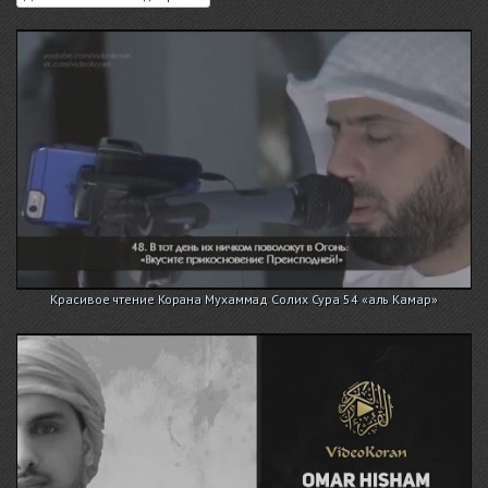
Красивое чтение Корана Мухаммад Солих Сура 54 «аль Камар»