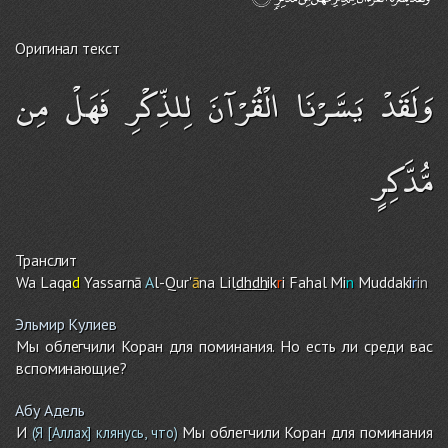
Оригинал текст
وَلَقَدْ يَسَّرْنَا الْقُرْآنَ لِلذِّكْرِ فَهَلْ مِن
مُّدَّكِرٍ
Транслит
Wa Laqa
d
Yassarnā
A
l-Qur'
ā
na Lil
dh
dh
ik
r
i Fahal Mi
n
Muddaki
r
in
Эльмир Кулиев
Мы облегчили Коран для поминания. Но есть ли среди вас
вспоминающие?
Абу Адель
И
Мы облегчили Коран для поминания
(Я [Аллах] клянусь, что)