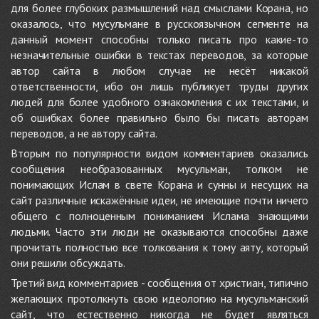
для более глубоких размышлений над смыслами Корана, но
оказалось, что мусульмане в русскоязычном сегменте на
данный момент способны только писать про какие-то
незначительные ошибки в текстах переводов, за которые
автор сайта в любом случае не несёт никакой
ответственности, ибо он лишь публикует труды других
людей для более удобного ознакомления с их текстами, и
об ошибках более правильно было бы писать авторам
переводов, а не автору сайта.
Вторым по популярности видом комментариев оказались
сообщения необразованных мусульман, толком не
понимающих Ислам в свете Корана и сунны и несущих на
сайт различные искажённые идеи, не имеющие почти ничего
общего с полноценным пониманием Ислама знающими
людьми. Часто эти люди не оказываются способны даже
прочитать полностью все толкования к тому аяту, который
они решили обсуждать.
Третий вид комментариев - сообщения от христиан, типично
желающих протолкнуть свою идеологию на мусульманский
сайт, что естественно никогда не будет являться