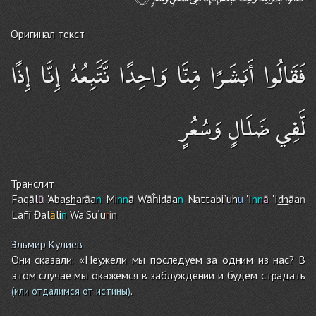
Оригинал текст
فَقَالُوا أَبَشَرًا مِّنَّا وَاحِدًا نَّتَّبِعُهُ إِنَّا إِذًا
لَّفِي ضَلَالٍ وَسُعُرٍ
Транслит
Faqāl
ū
'Aba
sh
arāa
n
Mi
nn
ā Wāĥidāa
n
Nattabi`uh
u
'I
nn
ā
'I
dh
āa
n
Lafī Đal
ā
li
n
Wa Su`u
r
in
Эльмир Кулиев
Они сказали: «Неужели мы последуем за одним из нас? В
этом случае мы окажемся в заблуждении и будем страдать
.
(или отдалимся от истины)