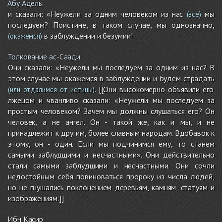
Абу Адель
и сказали: «Неужели за одним человеком из нас
мы
(все)
последуем? Поистине, в таком случае, мы однозначно,
в заблуждении и безумии!
(окажемся)
Толкование ас-Саади
Они сказали: «Неужели мы последуем за одним из нас? В
этом случае мы окажемся в заблуждении и будем страдать
. [[Они высокомерно объявили его
(или отдалимся от истины)
лжецом и чванливо сказали: «Неужели мы последуем за
простым человеком? Зачем мы должны слушаться его? Он
человек, а не ангел. Он - такой же, как и мы, и не
принадлежит к другим, более славным народам. Вдобавок к
этому, он - один. Если мы подчинимся ему, то станем
самыми заблудшими и несчастными». Они действительно
стали самыми заблудшими и несчастными. Они сочли
недостойным себя повиноваться пророку из числа людей,
но не гнушались поклонением деревьям, камням, статуям и
изображениям.]]
Ибн Касир