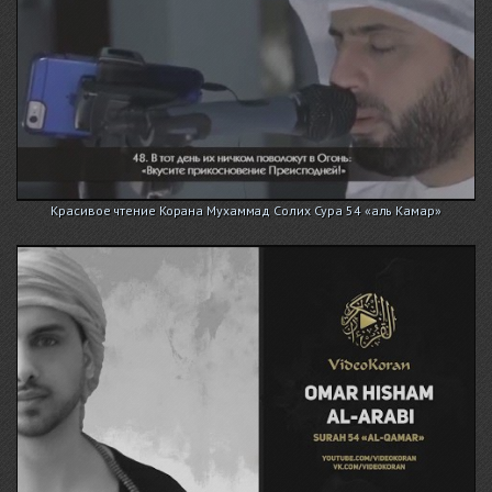
Красивое чтение Корана Мухаммад Солих Сура 54 «аль Камар»