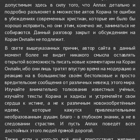
допустимым здесь в силу того, что Аллах детально и
подробно разъясняет в множестве аятов Корана те ошибки
в убеждениях современных христиан, которые им было бы
хорошо исправить, но они этим, конечно же, заниматься не
собираются. Данный разговор закрыт и обсуждениям на
Коран Онлайн не подлежит.
В свете вышеуказанных причин, автор сайта в данный
момент более не видит никакого смысла оставлять
открытой возможность писать новые комментарии на Коран
Онлайн, ибо они лишь тратят впустую время на модерацию и
реакцию на в большинстве своём бестолковые и просто
вредительские сообщения от различных невежд этого мира.
Изучайте внимательно толкования известных учёных,
изучайте тексты Корана и хадисы и устремляйте свои
сердца к истине, а не к различным новоизобретённым
идеям, которые кажутся привлекательными
необразованным душам. Благо - в глубоком знании, а не в
следовании страстям. И пусть Аллах поведёт всех
достойных этого людей прямой дорогой.
Также, если у кого-то всё ещё присутствует желание