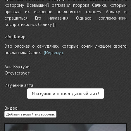
которому Всевышний отправил пророка Салиха, который
призвал их искренне поклоняться одному Аллаху и
страшиться Его наказания. Однако соплеменники
воспротивились Салиху.]]
Ибн Касир
Это рассказ о самудянах, которые сочли лжецом своего
посланника Салеха
.
(Мир ему!)
Аль-Куртуби
Отсутствует
Изучение аята
Я изучил и понял данный аят!
Видео
Добавить новый видеоролик