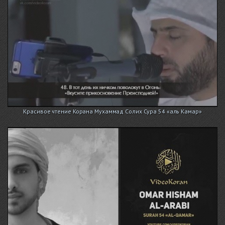
Красивое чтение Корана Мухаммад Солих Сура 54 «аль Камар»