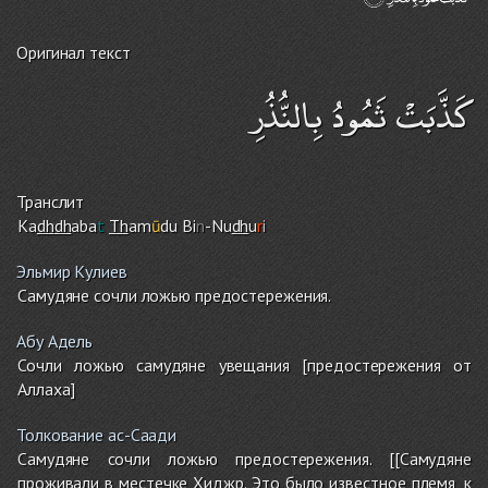
Оригинал текст
كَذَّبَتْ ثَمُودُ بِالنُّذُرِ
Транслит
Ka
dh
dh
aba
t
Th
am
ū
du Bi
n
-Nu
dh
u
r
i
Эльмир Кулиев
Самудяне сочли ложью предостережения.
Абу Адель
Сочли ложью самудяне увещания [предостережения от
Аллаха]
Толкование ас-Саади
Самудяне сочли ложью предостережения. [[Самудяне
проживали в местечке Хиджр. Это было известное племя, к