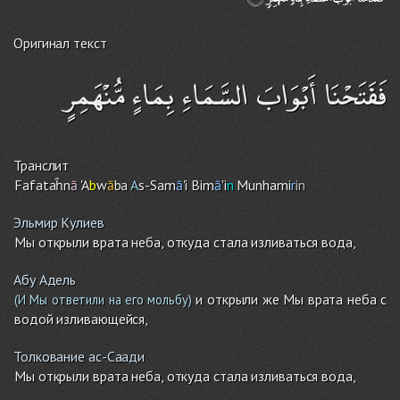
Оригинал текст
فَفَتَحْنَا أَبْوَابَ السَّمَاءِ بِمَاءٍ مُّنْهَمِرٍ
Транслит
Fafataĥn
ā
'A
b
w
ā
ba
A
s-Sam
ā
'i Bim
ā
'i
n
Munhami
r
in
Эльмир Кулиев
Мы открыли врата неба, откуда стала изливаться вода,
Абу Адель
и открыли же Мы врата неба с
(И Мы ответили на его мольбу)
водой изливающейся,
Толкование ас-Саади
Мы открыли врата неба, откуда стала изливаться вода,