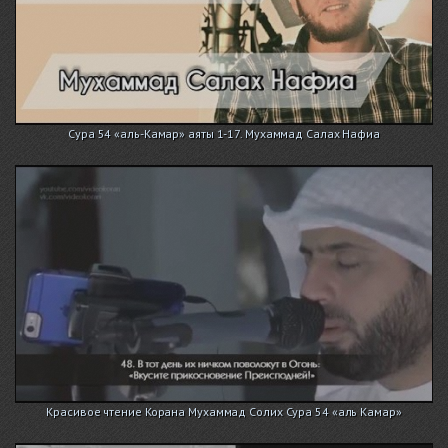
Сура 54 «аль-Камар» аяты 1-17. Мухаммад Салах Нафиа
Красивое чтение Корана Мухаммад Солих Сура 54 «аль Камар»