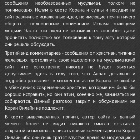
сообщения необразованных мусульман, толком не
понимающих Ислам в свете Корана и сунны и несущих на
сайт различные искажённые идеи, не имеющие почти ничего
общего с полноценным пониманием Ислама знающими
людьми. Часто эти люди не оказываются способны даже
прочитать полностью все толкования к тому аяту, который
они решили обсуждать.
Третий вид комментариев - сообщения от христиан, типично
желающих протолкнуть свою идеологию на мусульманский
сайт, что естественно никогда не будет являться
допустимым здесь в силу того, что Аллах детально и
подробно разъясняет в множестве аятов Корана те ошибки
в убеждениях современных христиан, которые им было бы
хорошо исправить, но они этим, конечно же, заниматься не
собираются. Данный разговор закрыт и обсуждениям на
Коран Онлайн не подлежит.
В свете вышеуказанных причин, автор сайта в данный
момент более не видит никакого смысла оставлять
открытой возможность писать новые комментарии на Коран
Онлайн, ибо они лишь тратят впустую время на модерацию и