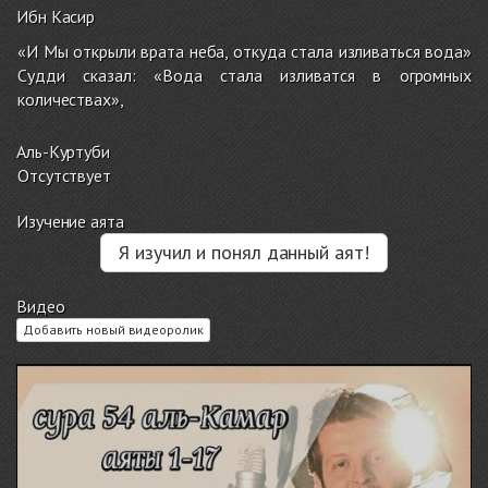
Ибн Касир
«И Мы открыли врата неба, откуда стала изливаться вода»
Судди сказал: «Вода стала изливатся в огромных
количествах»,
Аль-Куртуби
Отсутствует
Изучение аята
Я изучил и понял данный аят!
Видео
Добавить новый видеоролик