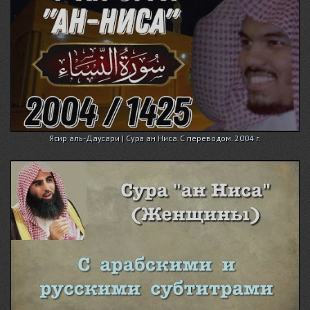
Ясир аль-Даусари | Сура ан Ниса. С переводом. 2004 г.