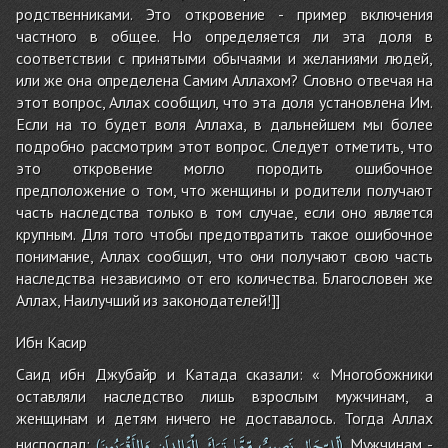
родственниками. Это откровение - пример включения
частного в общее. Но определяется ли эта доля в
соответствии с принятыми обычаями и желаниями людей,
или же она определена Самим Аллахом? Словно отвечая на
этот вопрос, Аллах сообщил, что эта доля установлена Им.
Если на то будет воля Аллаха, в дальнейшем мы более
подробно рассмотрим этот вопрос. Следует отметить, что
это откровение могло породить ошибочное
предположение о том, что женщины и родители получают
часть наследства только в том случае, если оно является
крупным. Для того чтобы предотвратить такое ошибочное
понимание, Аллах сообщил, что они получают свою часть
наследства независимо от его количества. Благословен же
Аллах, Наилучший из законодателей!]]
Ибн Касир
Саид ибн Джубайр и Катада сказали: « Многобожники
оставляли наследство лишь взрослым мужчинам, а
женщинам и детям ничего не доставалось. Тогда Аллах
لِّلرِّجَالِ
نَصيِبٌ
مِّمَّا
تَرَكَ
الْوَالِداَنِ
وَالأَقْرَبُونَ
ниспослал:
Мужчинам -
(
)