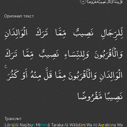
Оригинал текст
لِّلرِّجَالِ نَصِيبٌ مِّمَّا تَرَكَ الْوَالِدَانِ
وَالْأَقْرَبُونَ وَلِلنِّسَاءِ نَصِيبٌ مِّمَّا تَرَكَ
الْوَالِدَانِ وَالْأَقْرَبُونَ مِمَّا قَلَّ مِنْهُ أَوْ كَثُرَ ۚ
نَصِيبًا مَّفْرُوضًا
Транслит
Lilr
r
ij
ā
li Naş
ī
bu
n
Mi
mm
ā Taraka
A
l-Wālid
ā
ni Wa
A
l-'A
q
rab
ū
na Wa