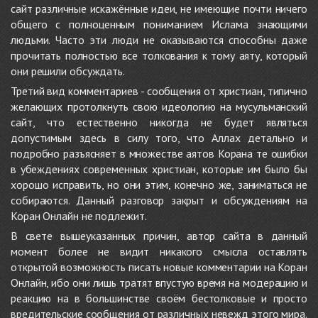
сайт различные искажённые идеи, не имеющие почти ничего
общего с полноценным пониманием Ислама знающими
людьми. Часто эти люди не оказываются способны даже
прочитать полностью все толкования к тому аяту, который
они решили обсуждать.
Третий вид комментариев - сообщения от христиан, типично
желающих протолкнуть свою идеологию на мусульманский
сайт, что естественно никогда не будет являться
допустимым здесь в силу того, что Аллах детально и
подробно разъясняет в множестве аятов Корана те ошибки
в убеждениях современных христиан, которые им было бы
хорошо исправить, но они этим, конечно же, заниматься не
собираются. Данный разговор закрыт и обсуждениям на
Коран Онлайн не подлежит.
В свете вышеуказанных причин, автор сайта в данный
момент более не видит никакого смысла оставлять
открытой возможность писать новые комментарии на Коран
Онлайн, ибо они лишь тратят впустую время на модерацию и
реакцию на в большинстве своём бестолковые и просто
вредительские сообщения от различных невежд этого мира.