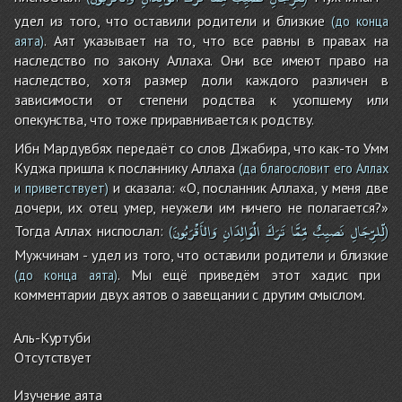
удел из того, что оставили родители и близкие
(до конца
. Аят указывает на то, что все равны в правах на
аята)
наследство по закону Аллаха. Они все имеют право на
наследство, хотя размер доли каждого различен в
зависимости от степени родства к усопшему или
опекунства, что тоже приравнивается к родству.
Ибн Мардувбях передаёт со слов Джабира, что как-то Умм
Куджа пришла к посланнику Аллаха
(да благословит его Аллах
и сказала: «О, посланник Аллаха, у меня две
и приветствует)
дочери, их отец умер, неужели им ничего не полагается?»
لِّلرِّجَالِ
نَصيِبٌ
مِّمَّا
تَرَكَ
الْوَالِدَانِ
وَالأَقْرَبُونَ
Тогда Аллах ниспослал:
(
)
Мужчинам - удел из того, что оставили родители и близкие
. Мы ещё приведём этот хадис при
(до конца аята)
комментарии двух аятов о завещании с другим смыслом.
Аль-Куртуби
Отсутствует
Изучение аята