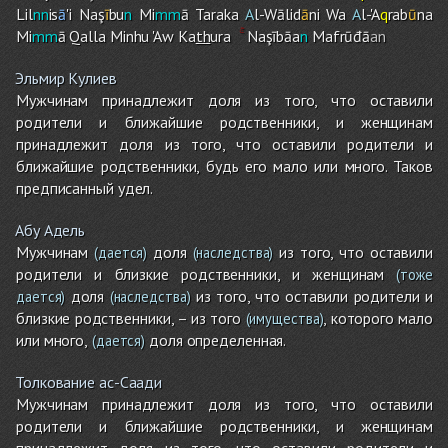
Lil
nn
is
ā
'i Naş
ī
bu
n
Mi
mm
ā Taraka
A
l-Wālid
ā
ni Wa
A
l-'A
q
rab
ū
na
Mi
mm
ā Qalla Minhu 'Aw Ka
th
ura
Naşībāa
n
Mafrūđā
an
Эльмир Кулиев
Мужчинам принадлежит доля из того, что оставили
родители и ближайшие родственники, и женщинам
принадлежит доля из того, что оставили родители и
ближайшие родственники, будь его мало или много. Таков
предписанный удел.
Абу Адель
Мужчинам
доля
из того, что оставили
(дается)
(наследства)
родители и близкие родственники, и женщинам
(тоже
доля
из того, что оставили родители и
дается)
(наследства)
близкие родственники, – из того
, которого мало
(имущества)
или много,
доля определенная.
(дается)
Толкование ас-Саади
Мужчинам принадлежит доля из того, что оставили
родители и ближайшие родственники, и женщинам
принадлежит доля из того, что оставили родители и