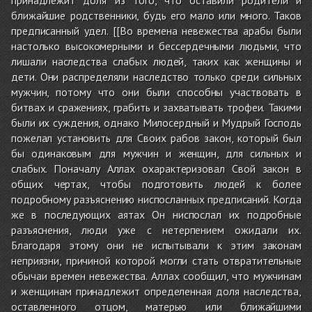
ближайшие родственники, будь его мало или много. Таков
предписанный удел. [[Во времена невежества арабы были
настолько высокомерными и бессердечными людьми, что
лишали наследства слабых людей, таких как женщины и
дети. Они распределяли наследство только среди сильных
мужчин, потому что они были способны участвовать в
битвах и сражениях, грабить и захватывать трофеи. Такими
были их суждения, однако Милосердный и Мудрый Господь
пожелал установить для Своих рабов закон, который был
бы одинаковым для мужчин и женщин, для сильных и
слабых. Поначалу Аллах охарактеризовал Свой закон в
общих чертах, чтобы подготовить людей к более
подробному разъяснению ниспосланных предписаний. Когда
же в последующих аятах Он ниспослал их подробные
разъяснения, люди уже с нетерпением ожидали их.
Благодаря этому они не испытывали к этим законам
неприязни, причиной которой могли стать отвратительные
обычаи времен невежества. Аллах сообщил, что мужчинам
и женщинам принадлежит определенная доля наследства,
оставленного отцом, матерью или ближайшими