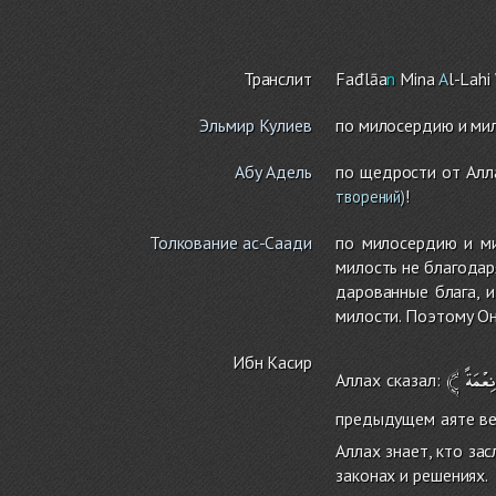
Транслит
Fađlāa
n
Mina
A
l-Lah
i
Эльмир Кулиев
по милосердию и мил
Абу Адель
по щедрости от Алл
!
творений)
Толкование ас-Саади
по милосердию и ми
милость не благодар
дарованные блага, и
милости. Поэтому Он
Ибн Касир
﴾
ِعْمَةً
Аллах сказал:
предыдущем аяте ве
Аллах знает, кто за
законах и решениях.