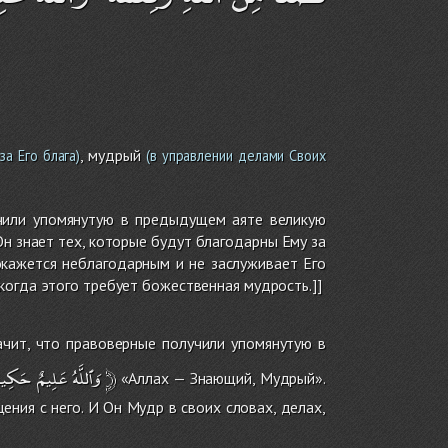
, мудрый
за Его блага)
(в управлении делами Своих
учили упомянутую в предыдущем аяте великую
н знает тех, которые будут благодарны Ему за
 окажется неблагодарным и не заслуживает Его
когда этого требует божественная мудрость.]]
чит, что правоверные получили упомянутую в
حَكِيم
عَلِيمٌ
وَٱللَّهُ
﴿
«Аллах — Знающий, Мудрый».
ения с него. И Он Мудр в своих словах, делах,