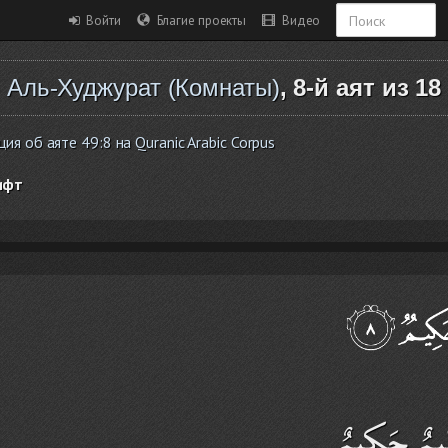
Войти
Благие проекты
Видео
Аль-Худжурат (Комнаты)
, 8-й аят из 18
 об аяте 49:8 на Quranic Arabic Corpus
ифт
عَلِيمٌ حَكِيمٌ