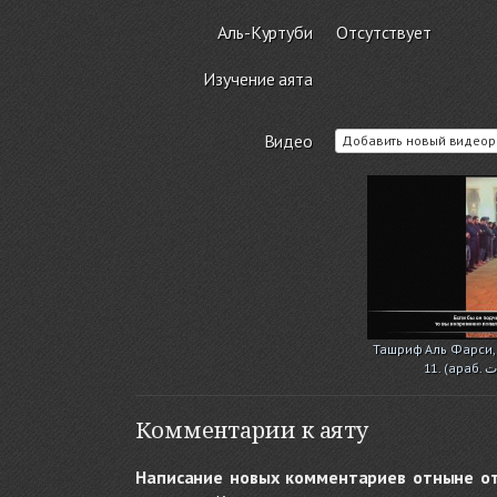
Аль-Куртуби
Отсутствует
Изучение аята
Видео
Добавить новый видеор
Ташриф Аль Фарси, 
Комментарии к аяту
Написание новых комментариев отныне о