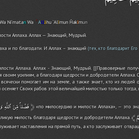
Wa Ni`mata
n
Wa
A
ll
ā
hu `Al
ī
mun Ĥak
ī
m
un
ости Аллаха. Аллах — Знающий, Мудрый.
аха и по благодати. И Аллах – знающий
(тех, кто благодарит Его 
лости Аллаха. Аллах - Знающий, Мудрый. [[Правоверные пол
я своим усилиям, а благодаря щедрости и добродетели Аллаха. О
 всячески помогает им на земле, а также знает, кто из людей
 осеняет Своих рабов этой величайшей милостью только тогда, 
وَن
ٱللَّهِ
مِّنَ
فَضْلاً
﴿
«по милосердию и милости Аллаха», — это зна
﴾
ٌ
ликую милость благодаря щедрости и добродетели Аллаха.
служивает наставления на прямой путь, а кто заслуживает отвращ