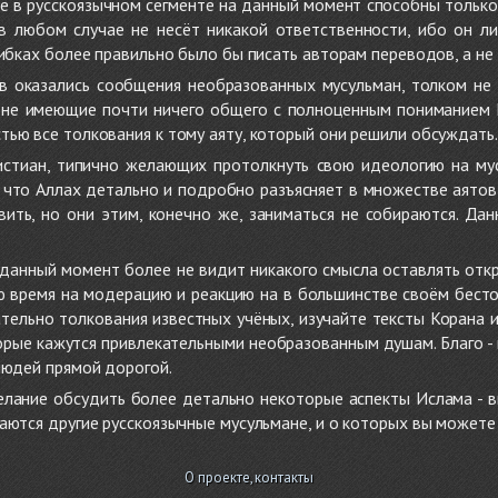
не в русскоязычном сегменте на данный момент способны только
 в любом случае не несёт никакой ответственности, ибо он л
ибках более правильно было бы писать авторам переводов, а не 
 оказались сообщения необразованных мусульман, толком не
, не имеющие почти ничего общего с полноценным пониманием
ью все толкования к тому аяту, который они решили обсуждать.
стиан, типично желающих протолкнуть свою идеологию на мус
о, что Аллах детально и подробно разъясняет в множестве аято
ить, но они этим, конечно же, заниматься не собираются. Да
в данный момент более не видит никакого смысла оставлять от
ую время на модерацию и реакцию на в большинстве своём бест
тельно толкования известных учёных, изучайте тексты Корана и 
рые кажутся привлекательными необразованным душам. Благо - в 
людей прямой дорогой.
желание обсудить более детально некоторые аспекты Ислама - в
аются другие русскоязычные мусульмане, и о которых вы может
О проекте, контакты