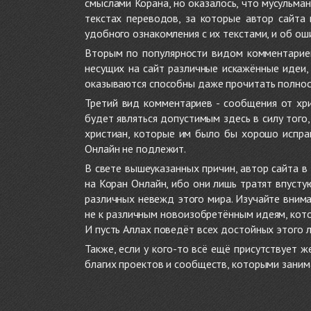
смыслами Корана, но оказалось, что мусульма
текстах переводов, за которые автор сайта
удобного ознакомления с их текстами, и об ош
Вторым по популярности видом комментариев
несущих на сайт различные искажённые идеи
оказываются способны даже прочитать полност
Третий вид комментариев - сообщения от хри
будет являться допустимым здесь в силу тог
христиан, которые им было бы хорошо исправ
Онлайн не подлежит.
В свете вышеуказанных причин, автор сайта 
на Коран Онлайн, ибо они лишь тратят впуст
различных невежд этого мира. Изучайте внима
не к различным новоизобретённым идеям, кото
И пусть Аллах поведёт всех достойных этого 
Также, если у кого-то всё ещё присутствует 
благих проектов и сообществ, которыми заним