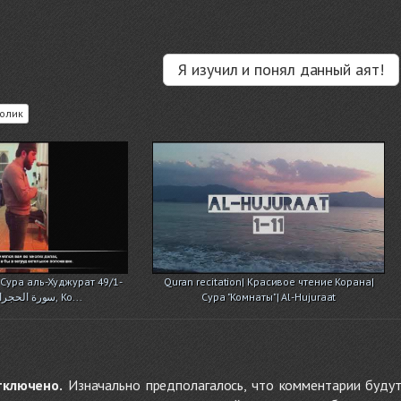
Я изучил и понял данный аят!
олик
Сура аль-Худжурат 49/1-
Quran recitation| Красивое чтение Корана|
11. (араб. سورة الحجرات‎‎, Ко...
Сура "Комнаты"| Al-Hujuraat
тключено.
Изначально предполагалось, что комментарии будут