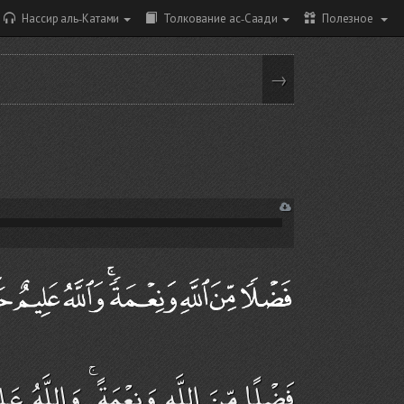
Нассир аль-Катами
Толкование ас-Саади
Полезное
→
فَضْلًا مِّنَ اللَّهِ وَنِعْمَةً ۚ وَاللَّهُ 