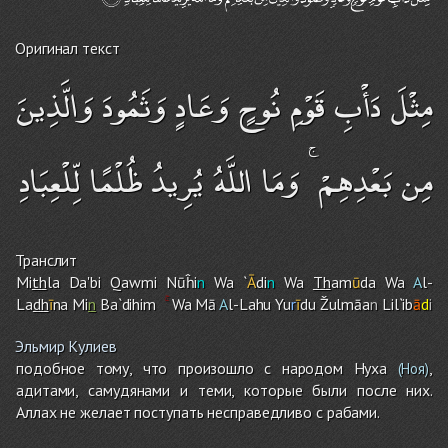
Оригинал текст
مِثْلَ دَأْبِ قَوْمِ نُوحٍ وَعَادٍ وَثَمُودَ وَالَّذِينَ
مِن بَعْدِهِمْ ۚ وَمَا اللَّهُ يُرِيدُ ظُلْمًا لِّلْعِبَادِ
Транслит
Mi
th
la Da'bi Qawmi Nūĥi
n
Wa `
Ā
di
n
Wa
Th
am
ū
da Wa
A
l-
La
dh
ī
na Mi
n
Ba`dihi
m
Wa Mā
A
l-Lah
u
Yu
r
ī
du Žulmāa
n
Lil`ib
ā
d
i
Эльмир Кулиев
подобное тому, что произошло с народом Нуха
,
(Ноя)
адитами, самудянами и теми, которые были после них.
Аллах не желает поступать несправедливо с рабами.