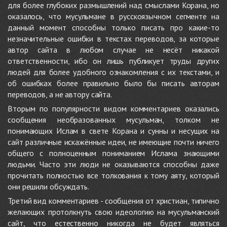
для более глубоких размышлений над смыслами Корана, но
оказалось, что мусульмане в русскоязычном сегменте на
данный момент способны только писать про какие-то
незначительные ошибки в текстах переводов, за которые
автор сайта в любом случае не несёт никакой
ответственности, ибо он лишь публикует труды других
людей для более удобного ознакомления с их текстами, и
об ошибках более правильно было бы писать авторам
переводов, а не автору сайта.
Вторым по популярности видом комментариев оказались
сообщения необразованных мусульман, толком не
понимающих Ислам в свете Корана и сунны и несущих на
сайт различные искажённые идеи, не имеющие почти ничего
общего с полноценным пониманием Ислама знающими
людьми. Часто эти люди не оказываются способны даже
прочитать полностью все толкования к тому аяту, который
они решили обсуждать.
Третий вид комментариев - сообщения от христиан, типично
желающих протолкнуть свою идеологию на мусульманский
сайт, что естественно никогда не будет являться