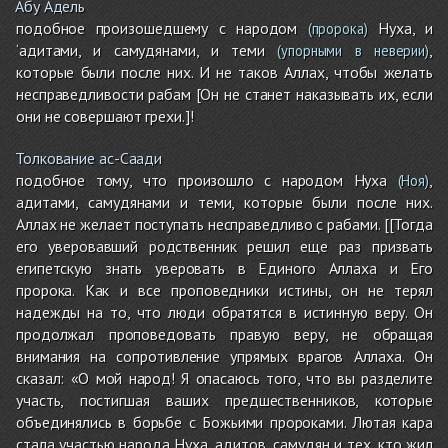
Абу Адель
подобное произошедшему с народом
Нуха, и
(пророка)
‘адитами, и самудянами, и теми
,
(упорными в неверии)
которые были после них. И не таков Аллах, чтобы желать
несправедливости рабам [Он не станет наказывать их, если
они не совершают грехи.]!
Толкование ас-Саади
подобное тому, что произошло с народом Нуха
,
(Ноя)
адитами, самудянами и теми, которые были после них.
Аллах не желает поступать несправедливо с рабами. [[Тогда
его уверовавший родственник решил еще раз призвать
египетскую знать уверовать в Единого Аллаха и Его
пророка. Как и все проповедники истины, он не терял
надежды на то, что люди обратятся в истинную веру. Он
продолжал проповедовать правую веру, не обращая
внимания на сопротивление упрямых врагов Аллаха. Он
сказал: «О мой народ! Я опасаюсь того, что вы разделите
участь, постигшая ваших предшественников, которые
объединялись в борьбе с Божьими пророками. Лютая кара
стала участью народа Нуха, адитов, самудян и тех, кто жил