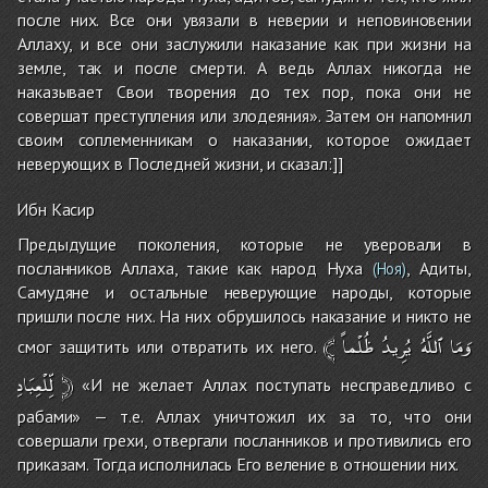
после них. Все они увязали в неверии и неповиновении
Аллаху, и все они заслужили наказание как при жизни на
земле, так и после смерти. А ведь Аллах никогда не
наказывает Свои творения до тех пор, пока они не
совершат преступления или злодеяния». Затем он напомнил
своим соплеменникам о наказании, которое ожидает
неверующих в Последней жизни, и сказал:]]
Ибн Касир
Предыдущие поколения, которые не уверовали в
посланников Аллаха, такие как народ Нуха
, Адиты,
(Ноя)
Самудяне и остальные неверующие народы, которые
пришли после них. На них обрушилось наказание и никто не
﴾
ظُلْماً
يُرِيدُ
ٱللَّهُ
وَمَا
смог защитить или отвратить их него.
لِّلْعِبَادِ
﴿
«И не желает Аллах поступать несправедливо с
рабами» — т.е. Аллах уничтожил их за то, что они
совершали грехи, отвергали посланников и противились его
приказам. Тогда исполнилась Его веление в отношении них.