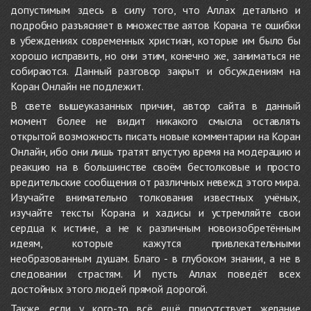
допустимым здесь в силу того, что Аллах детально и
подробно разъясняет в множестве аятов Корана те ошибки
в убеждениях современных христиан, которые им было бы
хорошо исправить, но они этим, конечно же, заниматься не
собираются. Данный разговор закрыт и обсуждениям на
Коран Онлайн не подлежит.
В свете вышеуказанных причин, автор сайта в данный
момент более не видит никакого смысла оставлять
открытой возможность писать новые комментарии на Коран
Онлайн, ибо они лишь тратят впустую время на модерацию и
реакцию на в большинстве своём бестолковые и просто
вредительские сообщения от различных невежд этого мира.
Изучайте внимательно толкования известных учёных,
изучайте тексты Корана и хадисы и устремляйте свои
сердца к истине, а не к различным новоизобретённым
идеям, которые кажутся привлекательными
необразованным душам. Благо - в глубоком знании, а не в
следовании страстям. И пусть Аллах поведёт всех
достойных этого людей прямой дорогой.
Также, если у кого-то всё ещё присутствует желание