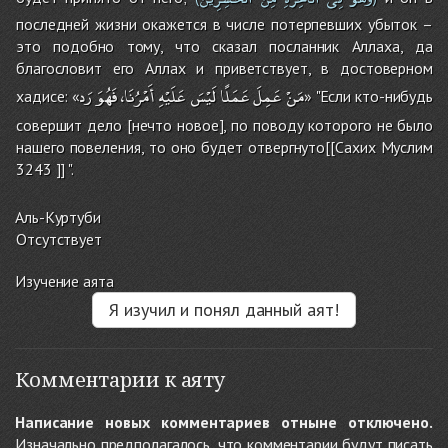
последней жизни окажется в числе потерпевших убыток –
это подобно тому, что сказал посланник Аллаха, да
благословит его Аллах и приветствует, в достоверном
مَنْ
عَمِلَ
عَمَلًا
لَيْسَ
عَلَيْهِ
أَمْرُنَا،
فَهُوَ
رَد
хадисе: «
» "Если кто-нибудь
совершит дело [нечто новое], по поводу которого не было
нашего повеления, то оно будет отвергнуто[[Сахих Муслим
3243 ]] ".
Аль-Куртуби
Отсутствует
Изучение аята
Я изучил и понял данный аят!
Комментарии к аяту
Написание новых комментариев отныне отключено.
Изначально предполагалось, что комментарии будут писать