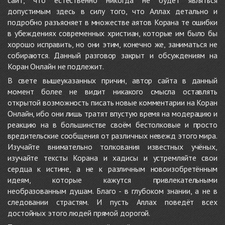
сайт, что естественно никогда не будет являться
допустимым здесь в силу того, что Аллах детально и
подробно разъясняет в множестве аятов Корана те ошибки
в убеждениях современных христиан, которые им было бы
хорошо исправить, но они этим, конечно же, заниматься не
собираются. Данный разговор закрыт и обсуждениям на
Коран Онлайн не подлежит.
В свете вышеуказанных причин, автор сайта в данный
момент более не видит никакого смысла оставлять
открытой возможность писать новые комментарии на Коран
Онлайн, ибо они лишь тратят впустую время на модерацию и
реакцию на в большинстве своём бестолковые и просто
вредительские сообщения от различных невежд этого мира.
Изучайте внимательно толкования известных учёных,
изучайте тексты Корана и хадисы и устремляйте свои
сердца к истине, а не к различным новоизобретённым
идеям, которые кажутся привлекательными
необразованным душам. Благо - в глубоком знании, а не в
следовании страстям. И пусть Аллах поведёт всех
достойных этого людей прямой дорогой.