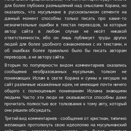
для более глубоких размышлений над смыслами Корана, но
оказалось, что мусульмане в русскоязычном сегменте на
данный момент способны только писать про какие-то
незначительные ошибки в текстах переводов, за которые
автор сайта в любом случае не несёт никакой
ответственности, ибо он лишь публикует труды других
людей для более удобного ознакомления с их текстами, и
об ошибках более правильно было бы писать авторам
переводов, а не автору сайта.
Вторым по популярности видом комментариев оказались
сообщения необразованных мусульман, толком не
понимающих Ислам в свете Корана и сунны и несущих на
сайт различные искажённые идеи, не имеющие почти ничего
общего с полноценным пониманием Ислама знающими
людьми. Часто эти люди не оказываются способны даже
прочитать полностью все толкования к тому аяту, который
они решили обсуждать.
Третий вид комментариев - сообщения от христиан, типично
желающих протолкнуть свою идеологию на мусульманский