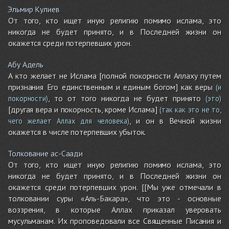
Эльмир Кулиев
От того, кто ищет иную религию помимо ислама, это
никогда не будет принято, и в Последней жизни он
окажется среди потерпевших урон.
Абу Адель
А кто желает не Ислама [полной покорности Аллаху путем
признания Его единственным и единым богом] как веры
(и
, то от того никогда не будет принято
покорности)
(это)
[другая вера и покорность, кроме Ислама]
(так как это не то,
, и он в Вечной жизни
чего желает Аллах для человека)
окажется в числе потерпевших убыток.
Толкование ас-Саади
От того, кто ищет иную религию помимо ислама, это
никогда не будет принято, и в Последней жизни он
окажется среди потерпевших урон. [[Мы уже отмечали в
толковании суры «Аль-Бакара», что это - основные
воззрения, в которые Аллах приказал уверовать
мусульманам. Их проповедовали все Священные Писания и