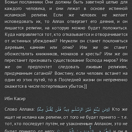
Божьи посланники. Они должны быть заветной целью для
каждого человека, и они лежат в основе истинной
исламской религии. Если же человек не желает
исповедовать их, то Аллах отвергает его деяния, и он
лишается религии, на которую можно будет положиться.
Куда направляется тот, кто отказывается и отворачивается
от истинных убеждений? Неужели он станет поклоняться
деревьям, камням или огню? Или же он станет
обожествлять книжников, монахов и кресты? Или же он
перестанет признавать существование Господа миров? Или
же он предпочтет следовать лживым религиям,
придуманным сатаной? Воистину, если человек встанет на
один из этих путей, то в Последней жизни он непременно
окажется в числе потерпевших убыток.]]
Ибн Касир
وَمَن
يَبْتَغِ
غَيْرَ
الإِسْلَـمِ
دِينًا
فَلَن
يُقْبَلَ
مِنْهُ
Слово Аллаха:
Кто же
(
)
ищет не ислама как религии, от того не будет принято – т.е.
тот, кто последует путём, не узаконенным Аллахом, это не
وَهُوَ
فِى
الاٌّخِرَةِ
مِنَ
الْخَـسِرِينَ
будет принято от него;
и он в
(
)