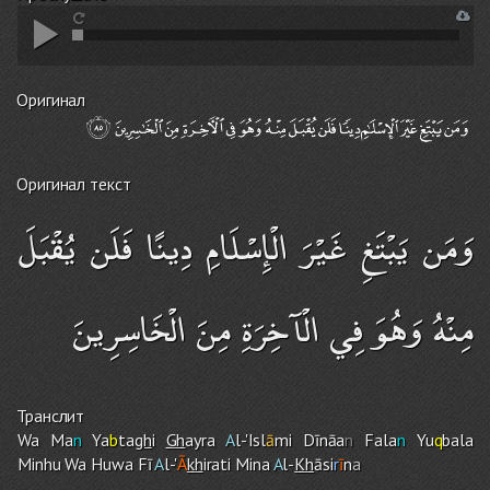
Оригинал
Оригинал текст
وَمَن يَبْتَغِ غَيْرَ الْإِسْلَامِ دِينًا فَلَن يُقْبَلَ
مِنْهُ وَهُوَ فِي الْآخِرَةِ مِنَ الْخَاسِرِينَ
Транслит
Wa Ma
n
Ya
b
ta
gh
i
Gh
ayra
A
l-'Isl
ā
mi Dīnāa
n
Fala
n
Yu
q
bala
Minhu Wa Huwa Fī
A
l-'
Ā
kh
irati Mina
A
l-
Kh
āsi
r
ī
n
a