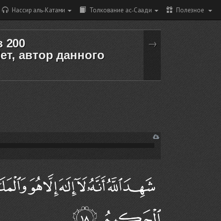
Нассир аль-Катами
Толкование ас-Саади
Полезное
з 200
→
ет, автор данного