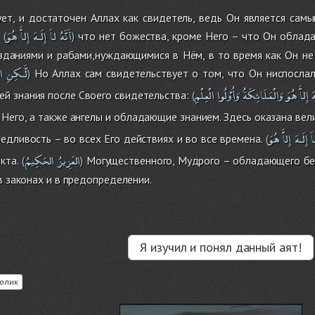
ует, и достаточен Аллах как свидетель, ведь Он является са
أَنَّهُ
لاَ
إِلَـهَ
إِلاَّ
هُوَ
:
что нет божества, кроме Него – что Он облада
(
)
зданиями и рабами,нуждающимися в Нём, в то время как Он не 
لَّـكِنِ
ال
Но Аллах сам свидетельствует о том, что Он ниспослал
)
َ
إِلاَّ
هُوَ
وَالْمَلَائِكَةُ
وَأُوْلُوا
الْعِلْمِ
ей знания после Своего свидетельства:
(
 Него, а также ангелы и обладающие знанием. Здесь оказана вел
َ
إِلَـهَ
إِلاَّ
هُوَ
дливость – во всех Его действиях и во все времена.
(
العَزِيزُ
الحَكِيمُ
кта.
Могущественного, Мудрого – обладающего без
(
)
в законах и в предопределении.
Я изучил и понял данный аят!
олик