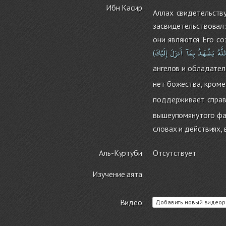
Ибн Касир
Аллах свидетельств
засвидетельствовал
они являются Его со
لَّهُ
يَشْهَدُ
بِمَآ
أَنزَلَ
إِلَيْكَ
(
ангелов и обладател
нет божества, кроме
поддерживает справе
вышеупомянутого фа
словах и действиях, 
Аль-Куртуби
Отсутствует
Изучение аята
Видео
Добавить новый видеор