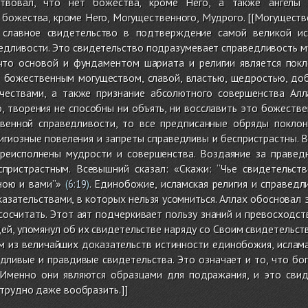
ствовал, что нет божества, кроме Него, а также ангел
 божества, кроме Него, Могущественного, Мудрого. [[Могущест
 славное свидетельство в подтверждение самой великой ис
дливости. Это свидетельство подразумевает справедливость му
что основой и фундаментом шариата и религии является покл
 божественным могуществом, славой, властью, щедростью, доб
чествами, а также признание абсолютного совершенства Алл
о, творения не способны ни объять, ни восславить это божест
твенной справедливости, то все предписанные обряды покло
игиозные повеления и запреты справедливы и беспристрастны. В
преисполнены мудрости и совершенства. Воздаяние за праве
пристрастным. Всевышний сказал: «Скажи: “Чье свидетельст
ною и вами”»
. Единобожие, исламская религия и справедл
(
6:19
)
зательствами, в которых нельзя усомниться. Аллах обосновал 
осчитать. Этот аят подчеркивает пользу знаний и превосходст
ей, упомянул об их свидетельстве наряду со Своим свидетельств
 из величайших доказательств истинности единобожия, ислама 
едливые и правдивые свидетельства. Это означает и то, что б
 Именно они являются образцами для подражания, и это свид
трудно даже вообразить.]]