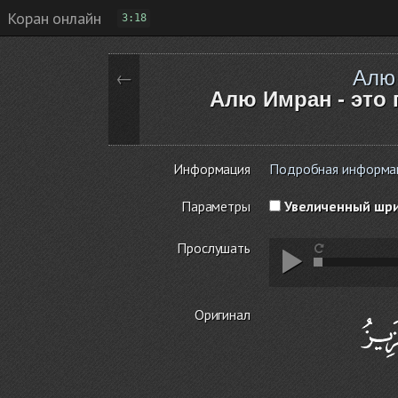
Коран онлайн
3:18
Алю
←
Алю Имран - это 
Информация
Подробная информация
Параметры
Увеличенный шр
Прослушать
Оригинал