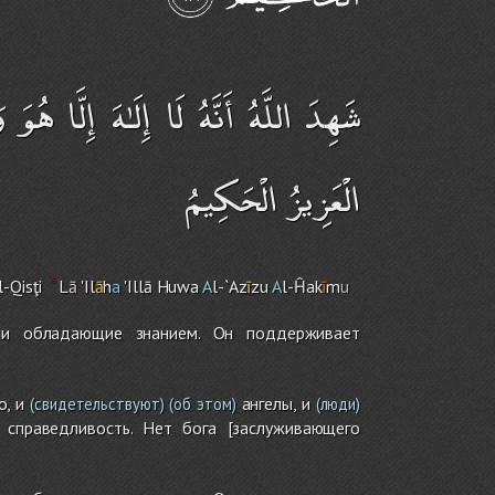
شَهِدَ اللَّهُ أَنَّهُ لَا إِلَـٰهَ إِلَّا هُوَ
الْعَزِيزُ الْحَكِيمُ
l-Qisţi
L
ā
'Il
ā
h
a
'Illā Huwa
A
l-`Az
ī
zu
A
l-Ĥak
ī
m
u
ы и обладающие знанием. Он поддерживает
, и
ангелы, и
(свидетельствуют)
(об этом)
(люди)
справедливость. Нет бога [заслуживающего