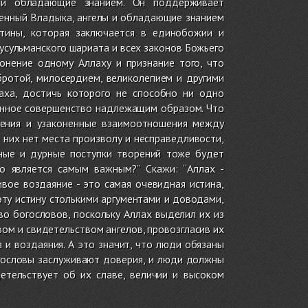
ы и обладающие знанием. Он поддерживает
венный Владыка, ангелы и обладающие знанием
тины, которая заключается в единобожии и
сульманского шариата и всех законов Божьего
онение одному Аллаху и признание того, что
ротой, милосердием, великолепием и другими
аха, достичь которого не способно ни одно
венное совершенство надлежащим образом. Что
нения и узаконенные взаимоотношения между
 них нет места произволу и несправедливости,
дные и дурные поступки творений тоже будет
во является самым важным?” Скажи: “Аллах -
ивое воздаяние - это самая очевидная истина,
эту истину столькими аргументами и доводами,
во богословов, поскольку Аллах выделил их из
ом и свидетельством ангелов, провозгласив их
и воздаяния. А это значит, что люди обязаны
огословы заслуживают доверия, и люди должны
етельствует об их славе, величии и высоком