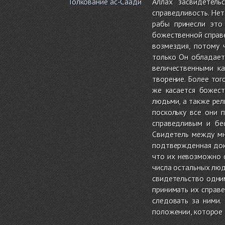
Толкование ас-Саади
Аллах засвидетель
справедливость. Нет
рабы принесли это
божественной справе
возмездия, потому 
только Он обладает
величественными ка
творение. Более тог
же касается божес
людьми, а также рел
поскольку все они 
справедливым и бес
Свидетель между м
подтвержденная дока
что их невозможно с
числа остальных люд
свидетельство одним
принимать их справ
следовать за ними.
положении, которое 