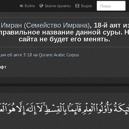
Войти
Благие проекты
Видео
 Имран (Семейство Имрана)
, 18-й аят и
правильное название данной суры. Н
сайта не будет его менять.
 об аяте 3:18 на Quranic Arabic Corpus
ифт