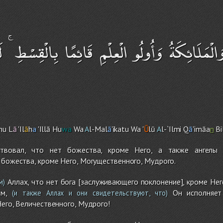
 وَالْمَلَائِكَةُ وَأُولُو الْعِلْمِ قَائِمًا بِالْقِسْطِ ۚ لَا 
hu L
ā
'Il
ā
h
a
'Illā Hu
wa
Wa
A
l-Mal
ā
'ikatu Wa '
Ū
lū
A
l-`Ilmi Q
ā
'imāa
n
Bi
ствовал, что нет божества, кроме Него, а также ангел
 божества, кроме Него, Могущественного, Мудрого.
Аллах, что нет бога [заслуживающего поклонение], кроме Него
м)
м,
Он исполняет 
(и также Аллах и они свидетельствуют, что)
Него, Величественного, Мудрого!