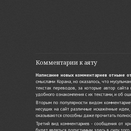
Комментарии к аяту
Написание новых комментариев отныне о
смыслами Корана, но оказалось, что мусульма
текстах переводов, за которые автор сайта
удобного ознакомления с их текстами, и об ош
Вторым по популярности видом комментариев
несущих на сайт различные искажённые идеи
оказываются способны даже прочитать полност
Третий вид комментариев - сообщения от хри
будет являться допустимым здесь в силу тог