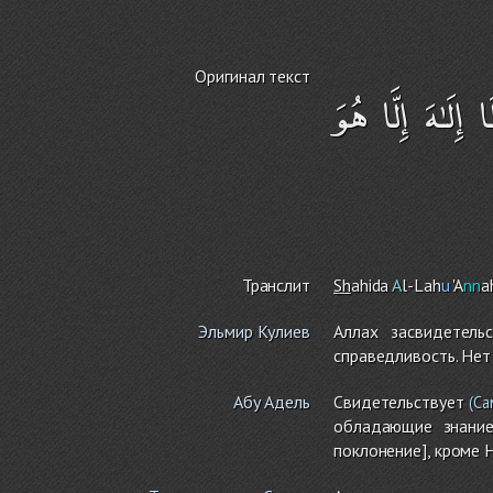
Оригинал текст
إِلَـٰهَ إِلَّا هُوَ
Транслит
Sh
ahida
A
l-Lah
u
'A
nn
a
Эльмир Кулиев
Аллах засвидетель
справедливость. Нет
Абу Адель
Свидетельствует
(Са
обладающие знание
поклонение], кроме 