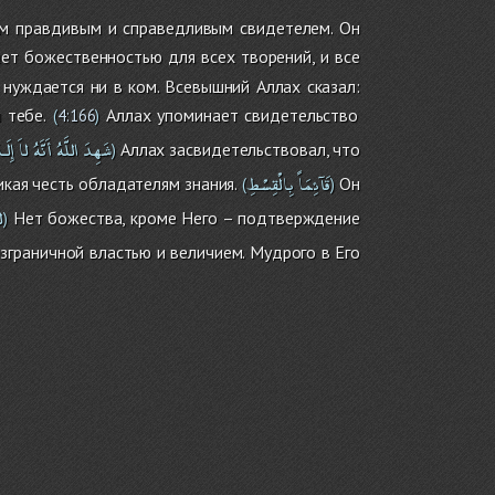
мым правдивым и справедливым свидетелем. Он
ет божественностью для всех творений, и все
нуждается ни в ком. Всевышний Аллах сказал:
 тебе.
Аллах упоминает свидетельство
(
4:166
)
شَهِدَ
اللَّهُ
أَنَّهُ
لاَ
إِلَـه
Аллах засвидетельствовал, что
)
قَآئِمَاً
بِالْقِسْطِ
икая честь обладателям знания.
Он
(
)
لا
Нет божества, кроме Него – подтверждение
)
граничной властью и величием. Мудрого в Его