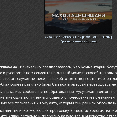
Сура 3 «Али Имран» 1-45 [Махди аш-Шишани]
Красивое чтение Корана
тключено.
Изначально предполагалось, что комментарии будут
не в русскоязычном сегменте на данный момент способны только
 в любом случае не несёт никакой ответственности, ибо он л
ибках более правильно было бы писать авторам переводов, а не 
 оказались сообщения необразованных мусульман, толком не
, не имеющие почти ничего общего с полноценным пониманием
ью все толкования к тому аяту, который они решили обсуждать.
стиан, типично желающих протолкнуть свою идеологию на мус
о, что Аллах детально и подробно разъясняет в множестве аято