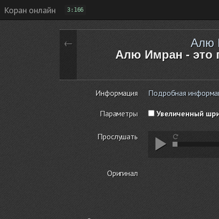
Коран онлайн
3:166
Алю 
←
Алю Имран - это 
Информация
Подробная информаци
Параметры
Увеличенный шр
Прослушать
Оригинал