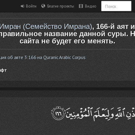
Войти
Благие проекты
Видео
Имран (Семейство Имрана)
, 166-й аят 
правильное название данной суры. Н
сайта не будет его менять.
я об аяте 3:166 на Quranic Arabic Corpus
ифт