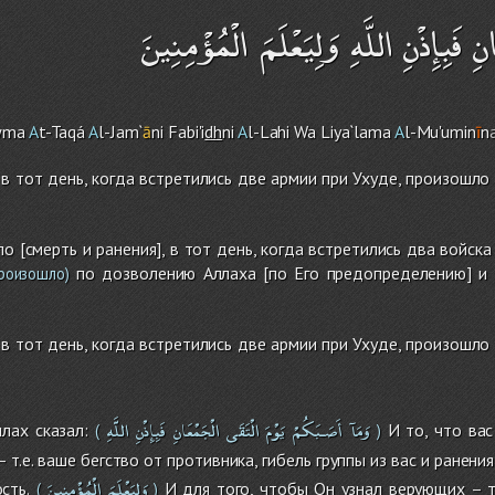
فَبِإِذْنِ اللَّهِ وَلِيَعْلَمَ الْمُؤْمِنِينَ
wma
A
t-Taqá
A
l-Ja
m
`
ā
ni Fabi'i
dh
ni
A
l-Lah
i
Wa Liya`lama
A
l-Mu'umin
ī
n
с в тот день, когда встретились две армии при Ухуде, произошло
гло [смерть и ранения], в тот день, когда встретились два войс
по дозволению Аллаха [по Его предопределению] и 
роизошло)
с в тот день, когда встретились две армии при Ухуде, произошло
وَمَآ
أَصَـبَكُمْ
يَوْمَ
الْتَقَى
الْجَمْعَانِ
فَبِإِذْنِ
اللَّهِ
лах сказал:
И то, что вас
(
)
 т.е. ваше бегство от противника, гибель группы из вас и ранен
وَلِيَعْلَمَ
الْمُؤْمِنِينَ
сть.
И для того, чтобы Он узнал верующих – т.
(
)