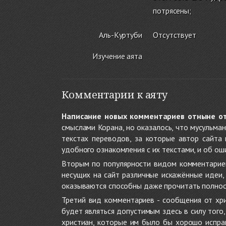
потрясены;
Аль-Куртуби
Отсутствует
Изучение аята
Комментарии к аяту
Написание новых комментариев отныне о
смыслами Корана, но оказалось, что мусульма
текстах переводов, за которые автор сайта
удобного ознакомления с их текстами, и об ош
Вторым по популярности видом комментариев
несущих на сайт различные искажённые идеи
оказываются способны даже прочитать полност
Третий вид комментариев - сообщения от хри
будет являться допустимым здесь в силу тог
христиан, которые им было бы хорошо исправ