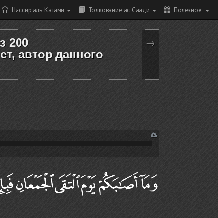
Нассир аль-Катами
Толкование ас-Саади
Полезное
из 200
→
ет, автор данного