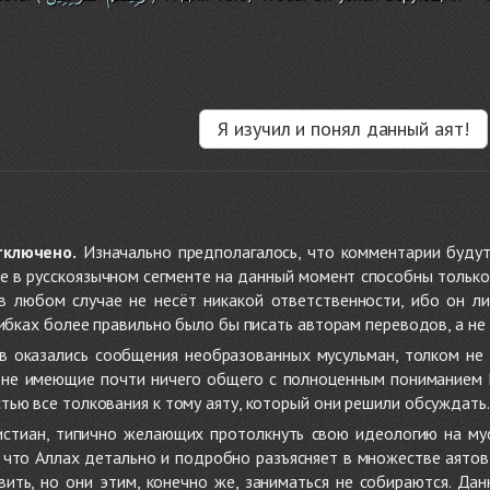
Я изучил и понял данный аят!
тключено.
Изначально предполагалось, что комментарии будут
не в русскоязычном сегменте на данный момент способны только
 в любом случае не несёт никакой ответственности, ибо он л
ибках более правильно было бы писать авторам переводов, а не 
 оказались сообщения необразованных мусульман, толком не
, не имеющие почти ничего общего с полноценным пониманием
ью все толкования к тому аяту, который они решили обсуждать.
стиан, типично желающих протолкнуть свою идеологию на мус
о, что Аллах детально и подробно разъясняет в множестве аято
ить, но они этим, конечно же, заниматься не собираются. Да