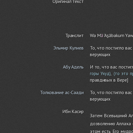
Оригинал текст
Транслит
Wa M
ā
'Aşābaku
m
Ya
Эльмир Кулиев
То, что постигло ва
верующих
Абу Адель
И то, что вас пости
,
горы Ухуд)
(то это п
правдивых в Вере]
Толкование ас-Саади
То, что постигло ва
верующих
Ибн Касир
Затем Всевышний Ал
дозволению Аллаха –
этом есть Его мудро