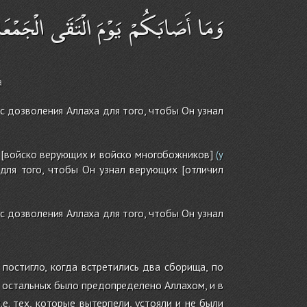
وَمَا أَصَابَكُمْ يَوْمَ الْتَقَى الْجَمْعَانِ 
a
 с дозволения Аллаха для того, чтобы Он узнал
ка [войско верующих и войско многобожников]
(у
для того, чтобы Он узнал верующих [отличил
 с дозволения Аллаха для того, чтобы Он узнал
 постигло, когда встретились два сборища, по
ия остальных было предопределено Аллахом, и в
е. тех, которые вытерпели, устояли и не были