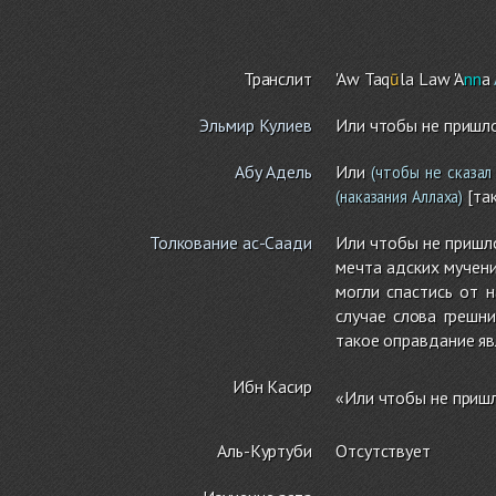
Транслит
'Aw Taq
ū
la
Law 'A
nn
a
Эльмир Кулиев
Или чтобы не пришло
Абу Адель
Или
(чтобы не сказал
[так
(наказания Аллаха)
Толкование ас-Саади
Или чтобы не пришло
мечта адских мучени
могли спастись от 
случае слова грешн
такое оправдание яв
Ибн Касир
«Или чтобы не пришл
Аль-Куртуби
Отсутствует