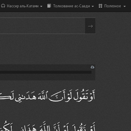
Нассир аль-Катами
Толкование ас-Саади
Полезное
→
أَوْ تَقُولَ لَوْ أَنَّ اللَّهَ هَدَانِي لَكُن