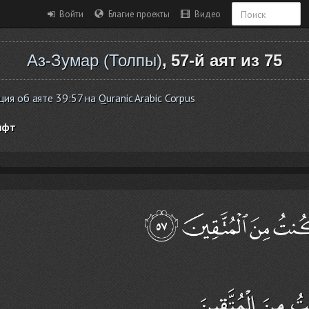
Войти
Благие проекты
Видео
Аз-Зумар (Толпы)
, 57-й аят из 75
я об аяте 39:57 на Quranic Arabic Corpus
ифт
تُ مِنَ الْمُتَّقِينَ