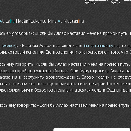
A
l-La
ha
Hadānī Laku
n
tu Mina
A
l-Muttaq
ī
n
a
сь ему говорить: «Если бы Аллах наставил меня на прямой путь, 
: «Если бы Аллах наставил меня
, то 
 человек)
(на истинный путь)
им, который исполнял Его повеления и отстранялся от того, что 
сь ему говорить: «Если бы Аллах наставил меня на прямой путь, 
ков, которой не суждено сбыться. Они будут просить Аллаха нас
наказания и заслужить вознаграждение. Слово «если» не следу
иков означали бы попытку оправдать свое неверие божествен
ляется лживым и безосновательным, а всякая ложь в Судный день
ось ему говорить: «Если бы Аллах наставил меня на прямой путь,