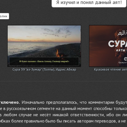
Я изучил и понял данный аят!
олик
Сура 39 "аз-Зумар" (Толпы), Идрис Абкар
Красивое чтение аят
тключено.
Изначально предполагалось, что комментарии будут
не в русскоязычном сегменте на данный момент способны только
 в любом случае не несёт никакой ответственности, ибо он л
ибках более правильно было бы писать авторам переводов, а не 