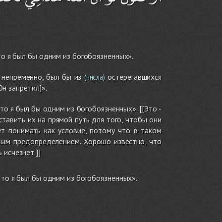
то я был бы одним из богобоязненных».
я, непременно, был бы из
остерегавшихся
(числа)
Он запретил]».
то я был бы одним из богобоязненных». [[Это -
тавить их на прямой путь для того, чтобы они
ет понимать как условие, потому что в таком
ным предопределением. Хорошо известно, что
 исчезнет.]]
 то я был бы одним из богобоязненных».