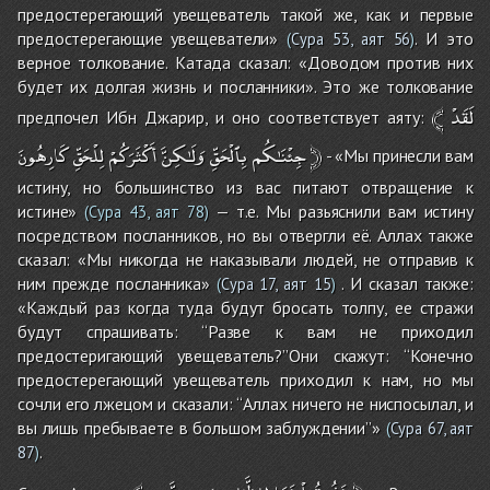
предостерегающий увещеватель такой же, как и первые
предостерегающие увещеватели»
. И это
(
Сура 53, аят 56
)
верное толкование. Катада сказал: «Доводом против них
будет их долгая жизнь и посланники». Это же толкование
﴾
لَقَدْ
предпочел Ибн Джарир, и оно соответствует аяту:
كَارِهُونَ
لِلْحَقِّ
أَكْثَرَكُمْ
وَلَـٰكِنَّ
بِٱلْحَقِّ
جِئْنَـٰكُم
﴿
- «Мы принесли вам
истину, но большинство из вас питают отвращение к
истине»
— т.е. Мы разьяснили вам истину
(Сура 43, аят 78)
посредством посланников, но вы отвергли её. Аллах также
сказал: «Мы никогда не наказывали людей, не отправив к
ним прежде посланника»
. И сказал также:
(
Сура 17, аят 15
)
«Каждый раз когда туда будут бросать толпу, ее стражи
будут спрашивать: ‘‘Разве к вам не приходил
предостеригающий увещеватель?’’Они скажут: ‘‘Конечно
предостерегающий увещеватель приходил к нам, но мы
сочли его лжецом и сказали: ‘‘Аллах ничего не ниспосылал, и
вы лишь пребываете в большом заблуждении’’»
(
Сура 67, аят
.
87
)