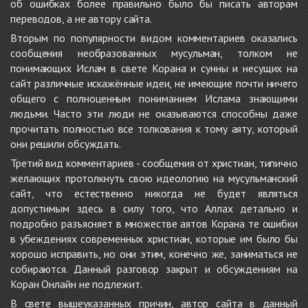
об ошибках более правильно было бы писать авторам
переводов, а не автору сайта.
Вторым по популярности видом комментариев оказались
сообщения необразованных мусульман, толком не
понимающих Ислам в свете Корана и сунны и несущих на
сайт различные искажённые идеи, не имеющие почти ничего
общего с полноценным пониманием Ислама знающими
людьми. Часто эти люди не оказываются способны даже
прочитать полностью все толкования к тому аяту, который
они решили обсуждать.
Третий вид комментариев - сообщения от христиан, типично
желающих протолкнуть свою идеологию на мусульманский
сайт, что естественно никогда не будет являться
допустимым здесь в силу того, что Аллах детально и
подробно разъясняет в множестве аятов Корана те ошибки
в убеждениях современных христиан, которые им было бы
хорошо исправить, но они этим, конечно же, заниматься не
собираются. Данный разговор закрыт и обсуждениям на
Коран Онлайн не подлежит.
В свете вышеуказанных причин, автор сайта в данный