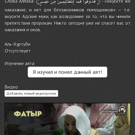
نَّصِيرٍ
مِن
لِلظَّـٰلِمِينَ
فَمَا
﴾فَذُوقُواْ
﴿
Слова Аллаха:
- «Вкусите же
наказание, и нет для беззаконников помощников» — т.е.
вкусите Адские муки, как возвдояние за то, что вы чинили
препятствия пророкам. Никто сегодня уже не спасет вас от
наказания и оков.
Аль-Куртуби
Отсутствует
Изучение аята
Я изучил и понял данный аят!
Видео
Добавить новый видеоролик