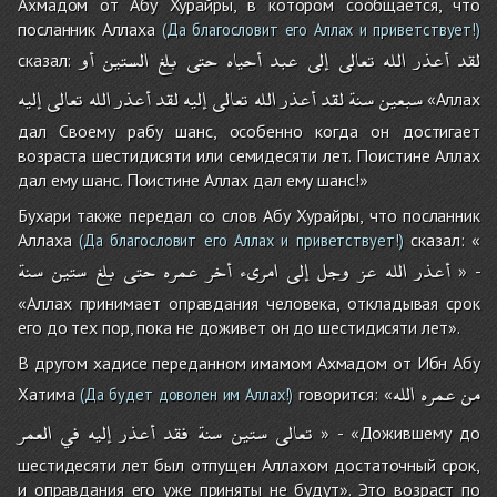
Ахмадом от Абу Хурайры, в котором сообщается, что
посланник Аллаха
(Да благословит его Аллах и приветствует!)
لقد
أعذر
الله
تعالى
إلى
عبد
أحياه
حتى
بلغ
الستين
أو
сказал:
سبعين
سنة
لقد
أعذر
الله
تعالى
إليه
لقد
أعذر
الله
تعالى
إليه
«Аллах
дал Своему рабу шанс, особенно когда он достигает
возраста шестидисяти или семидесяти лет. Поистине Аллах
дал ему шанс. Поистине Аллах дал ему шанс!»
Бухари также передал со слов Абу Хурайры, что посланник
Аллаха
сказал: «
(Да благословит его Аллах и приветствует!)
أعذر
الله
عز
وجل
إلى
امرىء
أخر
عمره
حتى
بلغ
ستين
سنة
» -
«Аллах принимает оправдания человека, откладывая срок
его до тех пор, пока не доживет он до шестидисяти лет».
В другом хадисе переданном имамом Ахмадом от Ибн Абу
من
عمره
الله
Хатима
говорится: «
(Да будет доволен им Аллах!)
تعالى
ستين
سنة
فقد
أعذر
إليه
في
العمر
» - «Дожившему до
шестидесяти лет был отпущен Аллахом достаточный срок,
и оправдания его уже приняты не будут». Это возраст по