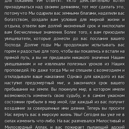
для покаяния. Им ответят: «Кто действительно хотел
призадуматься над своими деяниями, тот мог сделать это,
потому что Мы одарили вас земными благами, наделили вас
богатством, создали вам условия для мирной жизни и
отдыха, отвели вам долгий жизненный срок и ниспослали
вам бесчисленные знамения. Более того, к вам приходили
увещеватели, которые донесли до вас послания вашего
Господа. Долгие годы Мы продолжали испытывать вас
горем и радостью для того, чтобы вы покаялись и встали на
прямой путь, а вы не придавали никакого значения Нашим
увещеваниям и не извлекали полезных уроков из Наших
проповедей. Но даже тогда Мы не спешили с возмездием и
откладывали ваше наказание. Однако для каждого из вас
наступил предсмертный миг, и закончился срок вашего
пребывания на земле. Вы покинули мир, в котором имели
возможность изменить свою судьбу, и в самом ужасном
состоянии прибыли в мир иной, где каждый из вас получит
воздаяние за совершенные ими деяния. Теперь вы просите
Нас вернуть вас в мирскую жизнь. Увы! Сегодня вы уже не в
силах изменить что-либо. На вас разгневался Милостивый и
Милосердный Аллах, и вас пожирает пылающий адский