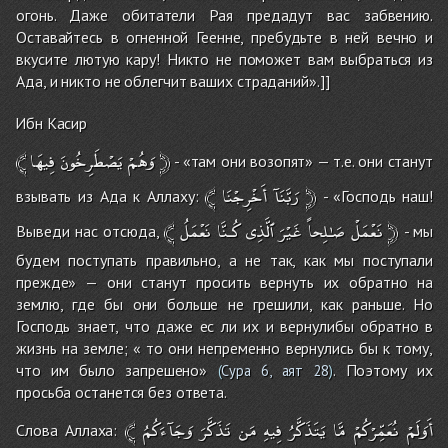
огонь. Даже обитатели Рая предадут вас забвению.
Оставайтесь в огненной Геенне, пребудьте в ней вечно и
вкусите лютую кару! Никто не поможет вам выбраться из
Ада, и никто не облегчит ваших страданий».]]
Ибн Касир
﴾
فِيهَا
يَصْطَرِخُونَ
وَهُمْ
﴿
- «там они возопят» — т.е. они станут
﴾
أَخْرِجْنَا
رَبَّنَآ
﴿
взывать из Ада к Аллаху:
- «Господь наш!
﴾
نَعْمَلُ
كُـنَّا
ٱلَّذِى
غَيْرَ
صَـٰلِحاً
نَعْمَلْ
﴿
Выведи нас отсюда,
- мы
будем поступать правильно, а не так, как мы поступали
прежде» — они станут просить вернуть их обратно на
землю, где бы они больше не грешили, как раньше. Но
Господь знает, что даже ес ли их и вернулибы обратно в
жизнь на земле; « то они непременно вернулись бы к тому,
что им было запрешено»
. Поэтому их
(
Сура 6, аят 28
)
просьба останется без ответа.
﴾
وَجَآءَكُمُ
تَذَكَّرَ
مَن
فِيهِ
يَتَذَكَّرُ
مَّا
نُعَمِّرْكُمْ
أَوَلَمْ
Слова Аллаха: