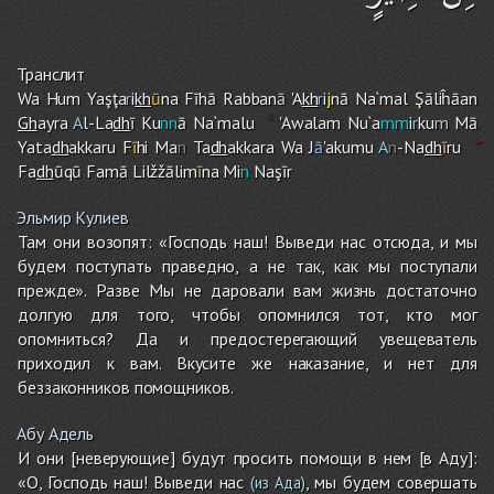
Транслит
Wa Hu
m
Yaşţa
r
i
kh
ū
na Fīhā Rabban
ā
'A
kh
r
i
j
nā Na`mal Şāliĥāan
Gh
ayra
A
l-La
dh
ī Ku
nn
ā Na`malu
'Awala
m
Nu`a
mm
i
r
ku
m
Mā
Yata
dh
akkaru F
ī
h
i
Ma
n
Ta
dh
akkara Wa J
ā
'akumu
A
n
-Na
dh
ī
r
u
Fa
dh
ūqū Famā Lilžžālim
ī
na Mi
n
Naşīr
Эльмир Кулиев
Там они возопят: «Господь наш! Выведи нас отсюда, и мы
будем поступать праведно, а не так, как мы поступали
прежде». Разве Мы не даровали вам жизнь достаточно
долгую для того, чтобы опомнился тот, кто мог
опомниться? Да и предостерегающий увещеватель
приходил к вам. Вкусите же наказание, и нет для
беззаконников помощников.
Абу Адель
И они [неверующие] будут просить помощи в нем [в Аду]:
«О, Господь наш! Выведи нас
, мы будем совершать
(из Ада)