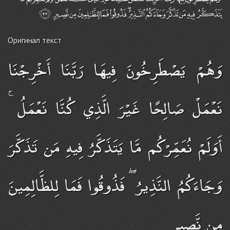
Оригинал текст
وَهُمْ يَصْطَرِخُونَ فِيهَا رَبَّنَا أَخْرِجْنَا
نَعْمَلْ صَالِحًا غَيْرَ الَّذِي كُنَّا نَعْمَلُ ۚ
أَوَلَمْ نُعَمِّرْكُم مَّا يَتَذَكَّرُ فِيهِ مَن تَذَكَّرَ
وَجَاءَكُمُ النَّذِيرُ ۖ فَذُوقُوا فَمَا لِلظَّالِمِينَ
مِن نَّصِيرٍ