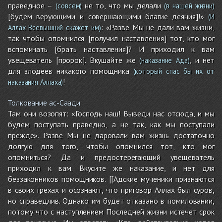
праведное –
не то, что мы делали
(совсем)
(в нашей жизни)
[будем верующими и совершающими благие деяния]!»
(И
: «Разве Мы не дали вам жизни,
Аллах Всевышний скажет им)
так чтобы опомнился [получил наставления] тот, кто мог
вспоминать [брать наставления]? И приходил к вам
увещеватель [пророк]. Вкушайте же
, и нет
(наказание Ада)
для злодеев никакого помощника
(который спас бы их от
!
наказания Аллаха)
Толкование ас-Саади
Там они возопят: «Господь наш! Выведи нас отсюда, и мы
будем поступать праведно, а не так, как мы поступали
прежде». Разве Мы не даровали вам жизнь достаточно
долгую для того, чтобы опомнился тот, кто мог
опомниться? Да и предостерегающий увещеватель
приходил к вам. Вкусите же наказание, и нет для
беззаконников помощников. [[Адские мученики признаются
в своих грехах и осознают, что приговор Аллах был суров,
но справедлив. Однако им будет отказано в помиловании,
потому что с наступлением Последней жизни истечет срок