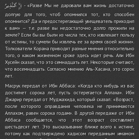
ٱلنَّذِيرُ
﴿
- «Разве Мы не даровали вам жизнь достаточно
долгую для того, чтоб опомнился тот, кто способен
опомнится? Да и предостерегающий увещеватель приходил
к вам» — т.е. разве вы недостаточно долго прожили на
земле? Если бы вы были из числа тех, кто извлекает пользу
от истины, то сумели бы извлечь ее за время своей жизни».
Толкователи Корана приводят разные мнения относительно
того, о каком жизненном сроке здесь идет речь. Али Ибн
Хусейн сказал, что это семнадцать лет. Некоторые считают,
что восемнадцать. Согласно мнению Аль-Хасана, это сорок
лет.
Масрук передал от Ибн Аббаса: «Когда кто нибудь из вас
достигнет сорока лет, пусть остерегается Аллаха». Ибн
Джарир передал от Муджахида, который сказал: «Возраст,
после которого оправдания человека не принимаются
Аллахом, равен сорока годам». В другой передаже от Ибн
Аббаса сообщается, что этот возраст составляет
шестьдесят лет. Это высказывание ближе всего к истине,
потому как подтверждено хадисом переданным имамом