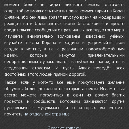
момент более не видит никакого смысла оставлять
открытой возможность писать новые комментарии на Коран
Онлайн, ибо они лишь тратят впустую время на модерацию и
реакцию на в большинстве своём бестолковые и просто
вредительские сообщения от различных невежд этого мира.
Изучайте внимательно толкования известных учёных,
изучайте тексты Корана и хадисы и устремляйте свои
сердца к истине, а не к различным новоизобретённым
идеям, которые кажутся привлекательными
необразованным душам. Благо - в глубоком знании, а не в
следовании страстям. И пусть Аллах поведёт всех
достойных этого людей прямой дорогой.
Также, если у кого-то всё ещё присутствует желание
обсудить более детально некоторые аспекты Ислама - вы
всегда можете погрузиться в один из других благих
проектов и сообществ, которыми занимаются другие
русскоязычные мусульмане, и о которых вы можете
почитать
на отдельной странице
.
О проекте, контакты