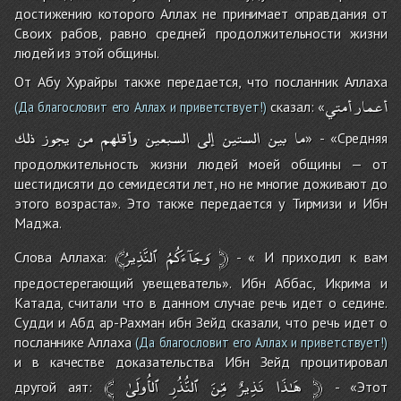
достижению которого Аллах не принимает оправдания от
Своих рабов, равно средней продолжительности жизни
людей из этой общины.
От Абу Хурайры также передается, что посланник Аллаха
أعمار
أمتي
сказал: «
(Да благословит его Аллах и приветствует!)
ما
بين
الستين
إلى
السبعين
وأقلهم
من
يجوز
ذلك
» - «Средняя
продолжительность жизни людей моей общины — от
шестидисяти до семидесяти лет, но не многие доживают до
этого возраста». Это также передается у Тирмизи и Ибн
Маджа.
ٱلنَّذِيرُ
﴾وَجَآءَكُمُ
﴿
Слова Аллаха:
- « И приходил к вам
предостерегающий увещеватель». Ибн Аббас, Икрима и
Катада, считали что в данном случае речь идет о седине.
Судди и Абд ар-Рахман ибн Зейд сказали, что речь идет о
посланнике Аллаха
(Да благословит его Аллах и приветствует!)
и в качестве доказательства Ибн Зейд процитировал
﴾
ٱلأُولَىٰ
ٱلنُّذُرِ
مِّنَ
نَذِيرٌ
هَـٰذَا
﴿
другой аят:
- «Этот