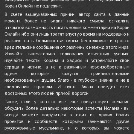
Коран Онлайн не подлежит.
В свете вышеуказанных причин, автор сайта в данный
момент более не видит никакого смысла оставлять
открытой возможность писать новые комментарии на Коран
Онлайн, ибо они лишь тратят впустую время на модерацию и
реакцию на в большинстве своём бестолковые и просто
вредительские сообщения от различных невежд этого мира.
Изучайте внимательно толкования известных учёных,
изучайте тексты Корана и хадисы и устремляйте свои
сердца к истине, а не к различным новоизобретённым
идеям, которые кажутся привлекательными
необразованным душам. Благо - в глубоком знании, а не в
следовании страстям. И пусть Аллах поведёт всех
достойных этого людей прямой дорогой.
Также, если у кого-то всё ещё присутствует желание
обсудить более детально некоторые аспекты Ислама - вы
всегда можете погрузиться в один из других благих
проектов и сообществ, которыми занимаются другие
русскоязычные мусульмане, и о которых вы можете