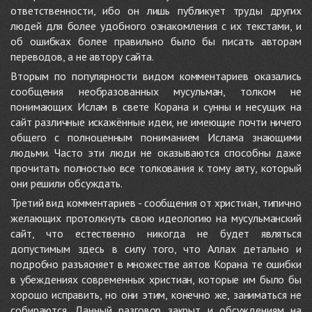
ответственности, ибо он лишь публикует труды других
людей для более удобного ознакомления с их текстами, и
об ошибках более правильно было бы писать авторам
переводов, а не автору сайта.
Вторым по популярности видом комментариев оказались
сообщения необразованных мусульман, толком не
понимающих Ислам в свете Корана и сунны и несущих на
сайт различные искажённые идеи, не имеющие почти ничего
общего с полноценным пониманием Ислама знающими
людьми. Часто эти люди не оказываются способны даже
прочитать полностью все толкования к тому аяту, который
они решили обсуждать.
Третий вид комментариев - сообщения от христиан, типично
желающих протолкнуть свою идеологию на мусульманский
сайт, что естественно никогда не будет являться
допустимым здесь в силу того, что Аллах детально и
подробно разъясняет в множестве аятов Корана те ошибки
в убеждениях современных христиан, которые им было бы
хорошо исправить, но они этим, конечно же, заниматься не
собираются. Данный разговор закрыт и обсуждениям на