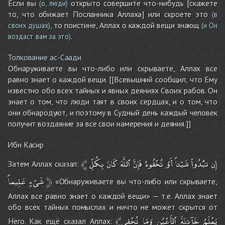
Если вы
открыто совершите что-нибудь [скажете
(о, люди)
то, что обижает Посланника Аллаха] или скроете это
(в
, то поистине, Аллах о каждой вещи знающ
своих душах)
(и Он
.
воздаст вам за это)
Толкование ас-Саади
Обнаруживаете вы что-либо или скрываете, Аллах все
равно знает о каждой вещи. [[Всевышний сообщил, что Ему
известно обо всех тайных и явных деяниях Своих рабов. Он
знает о том, что люди таят в своих сердцах, и о том, что
они обнародуют, и поэтому в Судный день каждый человек
получит воздаяние за все свои намерения и деяния.]]
Ибн Касир
﴾
بِكُلِّ
كَانَ
ٱللَّهَ
فَإِنَّ
تُخْفُوهُ
أَوْ
شَيْئاً
تبُْدُواْ
إِن
Затем Аллах сказал:
عَلِيماً
شَىْءٍ
﴿
«Обнаруживаете вы что-либо или скрываете,
Аллах все равно знает о каждой вещи» — т.е. Аллах знает
обо всех тайных помыслах и ничто не может скрытся от
﴾يَعْلَمُ
خَآئِنَةَ
ٱلأَعْيُنِ
وَمَا
تُخْفِى
Него. Как ещё сказал Аллах: