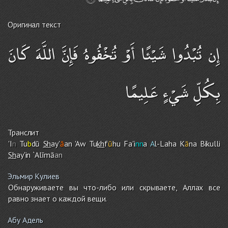
Оригинал текст
إِن تُبْدُوا شَيْئًا أَوْ تُخْفُوهُ فَإِنَّ اللَّهَ كَانَ
بِكُلِّ شَيْءٍ عَلِيمًا
Транслит
'I
n
Tu
b
dū
Sh
ay'
ā
an 'Aw Tu
kh
f
ū
h
u
Fa'i
nn
a
A
l-Laha K
ā
na Bikulli
Sh
ay'in `Alīmā
an
Эльмир Кулиев
Обнаруживаете вы что-либо или скрываете, Аллах все
равно знает о каждой вещи.
Абу Адель