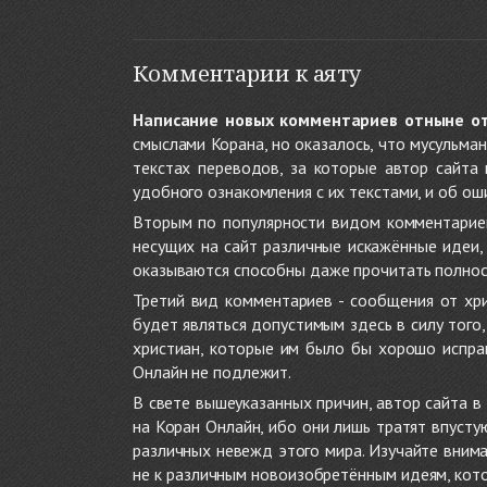
Комментарии к аяту
Написание новых комментариев отныне о
смыслами Корана, но оказалось, что мусульма
текстах переводов, за которые автор сайта
удобного ознакомления с их текстами, и об ош
Вторым по популярности видом комментариев
несущих на сайт различные искажённые идеи
оказываются способны даже прочитать полност
Третий вид комментариев - сообщения от хри
будет являться допустимым здесь в силу тог
христиан, которые им было бы хорошо исправ
Онлайн не подлежит.
В свете вышеуказанных причин, автор сайта 
на Коран Онлайн, ибо они лишь тратят впуст
различных невежд этого мира. Изучайте внима
не к различным новоизобретённым идеям, кото