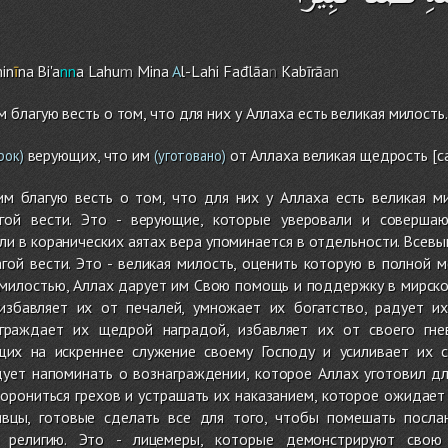
in
ī
na Bi'a
nn
a Lahu
m
Mina
A
l-Lah
i
Fađlāa
n
Kabīrā
an
благую весть о том, что для них у Аллаха есть великая милость.
верующих, что им
от Аллаха великая щедрость [с
рок)
(уготовано)
 благую весть о том, что для них у Аллаха есть великая ми
гой вести. Это - верующие, которые уверовали и соверша
ли в коранических аятах вера упоминается в отдельности. Всевы
ой вести. Это - великая милость, оценить которую в полной м
милостью, Аллах дарует им Свою помощь и поддержку в мирской
избавляет их от печалей, умножает их богатство, радует и
аграждает их щедрой наградой, избавляет их от своего гне
щих на искреннее служение своему Господу и усиливает их 
ует напоминать о вознаграждении, которое Аллах уготовил дл
орониться грехов и устрашать их наказанием, которое ожидает
тивцы, готовые сделать все для того, чтобы помешать посл
 религию. Это - лицемеры, которые демонстрируют свою