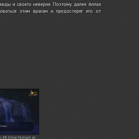
ажды и своего неверия. Поэтому далее Аллах
новаться этим врагам и предостерег его от
1-48 Omar Hisham al-