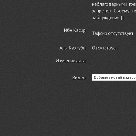
неблагодарными гре
запретил Своему п
заблуждения:]]
Ибн Касир
Тафсир отсутствует.
Аль-Куртуби
Отсутствует
Изучение аята
Видео
Добавить новый видеор