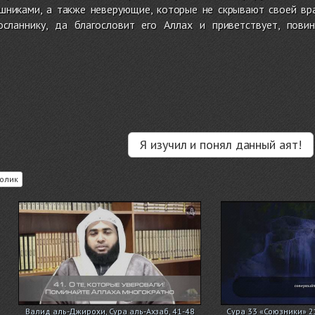
шниками, а также неверующие, которые не скрывают своей вр
осланнику, да благословит его Аллах и приветствует, пови
Я изучил и понял данный аят!
олик
Валид аль-Джирохи, Сура аль-Ахзаб, 41-48
Сура 33 «Союзники» 2