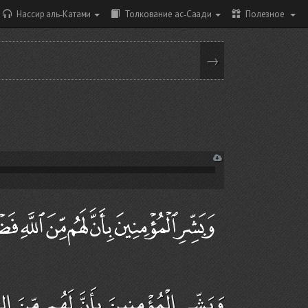
Нассир аль-Катами
Толкование ас-Саади
Полезное
→
وَبَشِّرِ الْمُؤْمِنِينَ بِأَنَّ لَهُم مِّنَ ال