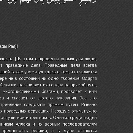
ады Рая]!
лость. [[В этом откровении упомянуты люди,
ют праведные дела. Праведные дела всегда
шний также упомянул здесь о том, что является
ере не в состоянии ни одно творение. Одаряя
 жизни, наставляет их сердца на прямой путь,
х многочисленными благами, проявляет к ним
ва и спасает от лютого наказания. Все это
стремление следовать прямым путем. Именно
я праведных верующих. Наряду с этим, нужно
 ослушников и грешников. Однако среди людей
анникам Аллаха и их верным последователям
 преданность религии, а в душе остаются