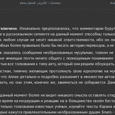
аяты. (араб. الأحزاب — Сонмы)
Ara
тключено.
Изначально предполагалось, что комментарии будут
не в русскоязычном сегменте на данный момент способны только
 в любом случае не несёт никакой ответственности, ибо он л
ибках более правильно было бы писать авторам переводов, а не 
 оказались сообщения необразованных мусульман, толком не
, не имеющие почти ничего общего с полноценным пониманием
ью все толкования к тому аяту, который они решили обсуждать.
стиан, типично желающих протолкнуть свою идеологию на мус
о, что Аллах детально и подробно разъясняет в множестве аято
ить, но они этим, конечно же, заниматься не собираются. Да
в данный момент более не видит никакого смысла оставлять от
ую время на модерацию и реакцию на в большинстве своём бест
тельно толкования известных учёных, изучайте тексты Корана и 
рые кажутся привлекательными необразованным душам. Благо - в 