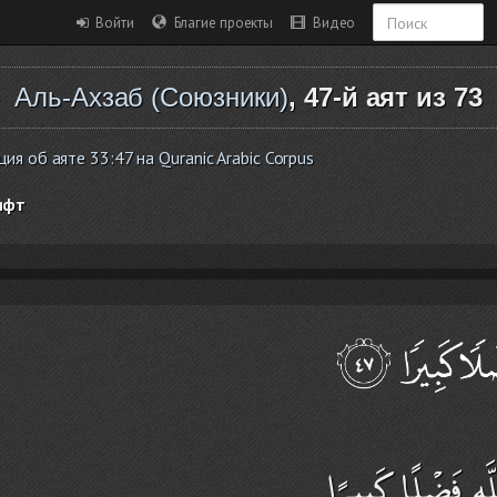
Войти
Благие проекты
Видео
Аль-Ахзаб (Союзники)
, 47-й аят из 73
я об аяте 33:47 на Quranic Arabic Corpus
ифт
لَّهِ فَضْلًا كَبِيرًا