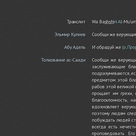
Транслит
Wa Ba
sh
sh
i
r
i
A
l-Mu'um
Эльмир Кулиев
Сообщи же верующим 
Абу Адель
И обрадуй же
(о, Про
Толкование ас-Саади
Сообщи же верующим
заслуживающие бла
подразумеваются, ес
предметом этой благ
рабов этой великой 
прощает им грехи, 
благосклонность, н
вдохновляет верую
поэтому людям след
побуждать людей ст
всегда есть нечес
проповедовать Его