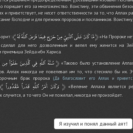
то порицает его за многоженство. Воистину, эти обвинения безо
ах и приветствует, не несет ответственности за то, что Аллах 
ание Господне и для прежних пророков и посланников. Воистину,
﴾
لَهُ
ٱللَّهُ
فَرَضَ
فِيمَا
حَرَجٍ
مِنْ
ٱلنَّبِيِّ
عَلَى
كَانَ
مَّا
﴿
ворит:
«На Пророке нет
н сделал для него дозволенным и велел ему женится на Зе
и приемыша Зейда ибн Хариса.
ق
مِن
خَلَوْاْ
ٱلَّذِينَ
فِي
ٱللَّهِ
سُنَّةَ
﴿
«Таково было установление Аллах
в. Аллах никогда не повелевал им то, что стесняло бы их. 
орочным брак пророка
(Да благословит его Аллах и приветст
﴾
مَّقْدُوراً
قَدَراً
ٱللَّهِ
أَمْرُ
وَكَانَ
﴿
«Веление Аллаха является ре
 случится, а то чего Он не пожелал, никогда не произойдет.
Я изучил и понял данный аят!