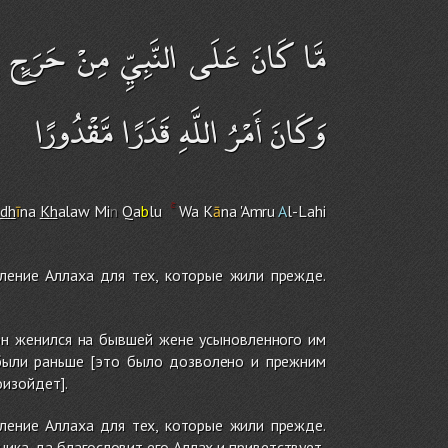
مَّا كَانَ عَلَى النَّبِيِّ مِنْ حَرَجٍ ف ۚ
وَكَانَ أَمْرُ اللَّهِ قَدَرًا مَّقْدُورًا
dh
ī
na
Kh
alaw Mi
n
Qa
b
lu
Wa K
ā
na 'A
m
ru
A
l-Lah
i
вление Аллаха для тех, которые жили прежде.
 он женился на бывшей жене усыновленного им
были раньше [это было дозволено и прежним
оизойдет].
вление Аллаха для тех, которые жили прежде.
ка, да благословит его Аллах и приветствует,