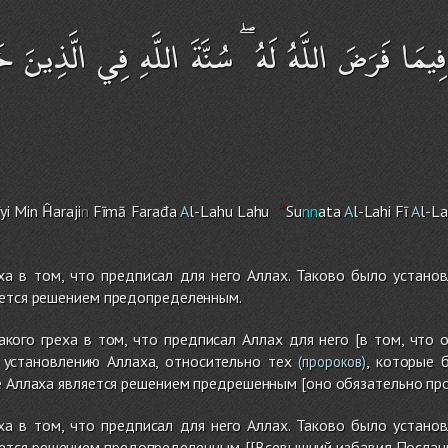
ِيمَا فَرَضَ اللَّهُ لَهُ ۖ سُنَّةَ اللَّهِ فِي الَّذِينَ 
ī
yi Min Ĥaraji
n
Fīmā Farađa
A
l-Lah
u
Lah
u
Su
nn
ata
A
l-Lahi Fī
A
l-La
ха в том, что предписал для него Аллах. Таково было устано
яется решением предопределенным.
акого греха в том, что предписал Аллах для него [в том, что
установлению Аллаха, относительно тех
, которые 
(пророков)
е Аллаха является решением предрешенным [оно обязательно пр
ха в том, что предписал для него Аллах. Таково было устано
ется решением предопределенным. [[Всевышний избавил Посланни