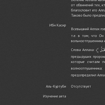
от обвинений тех, к
благословит его Алл
Таково было предпис
Ибн Касир
Всевышний Аллах го
т.е. в том, что О
вольноотпушенника 
﴾
َبْلُ
Слова Аллаха:
предыдуших пророко
которые считали п
волноотпушенника;
предопределил Аллах
Аль-Куртуби
Отсутствует
Изучение аята