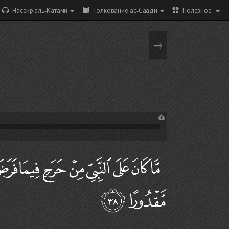
Нассир аль-Катами
Толкование ас-Саади
Полезное
→