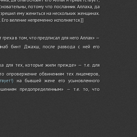
сновательны, потому что посланник Аллаха, да
разрешил ему жениться на нескольких женщинах.
 Его веление непременно исполняется.]]
 греха в том, что предписал для него Аллах» —
йнаб бинт Джахш, после развода с ней его
а для тех, которые жили прежде» — т.е. для
Это опровержение обвинениям тех лицемеров,
на бывшей жене его усыновленного
вует!)
шением предопределенным» — т.е. то, что