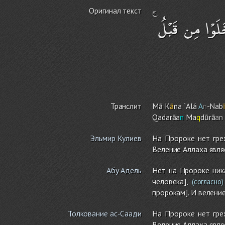
Оригинал текст
خَلَوْا مِن قَبْلُ
Транслит
Mā K
ā
na `Alá
A
n
-Nab
Qadarāa
n
Ma
q
dūrā
an
Эльмир Кулиев
На Пророке нет гре
Веление Аллаха явл
Абу Адель
Нет на Пророке ник
человека],
(согласно)
пророкам]. И велени
Толкование ас-Саади
На Пророке нет гре
Веление Аллаха явля