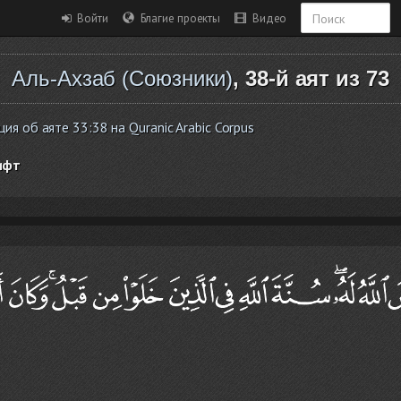
Войти
Благие проекты
Видео
Аль-Ахзаб (Союзники)
, 38-й аят из 73
я об аяте 33:38 на Quranic Arabic Corpus
ифт