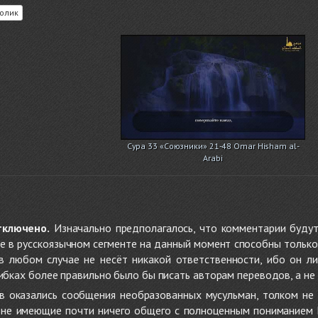
олик
Сура 33 «Союзники» 21-48 Omar Hisham al-
Arabi
тключено.
Изначально предполагалось, что комментарии будут
не в русскоязычном сегменте на данный момент способны только
 в любом случае не несёт никакой ответственности, ибо он л
ибках более правильно было бы писать авторам переводов, а не 
 оказались сообщения необразованных мусульман, толком не
, не имеющие почти ничего общего с полноценным пониманием