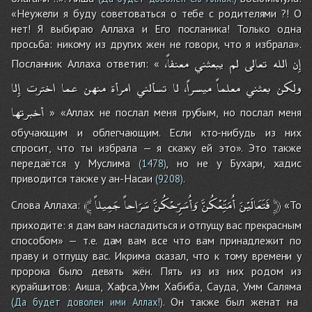
«Неужели я буду советоваться о тебе с родителями ?! О
нет! Я выбираю Аллаха и Его посланика! Только одна
просьба: никому из других жен не говори, что я избрала».
إِن
الله
تعالى
لم
يبعثني
معنفاً،
Посланник Аллаха ответил: «
ولكن
بعثني
معلماً
ميسراً،
لا
تسألني
امرأة
منهن
عما
اخترت
إِلا
أخبرتها
» «Аллах не послал меня грубым, но послал меня
обучающим и облегчающим. Если кто-нибудь из них
спросит, что ты избрала — я скажу ей это». Это также
передаётся у Муслима
, но не у Бухари, хадис
(1478)
приводится также у ан-Насаи
.
(9208)
﴾
جَمِيلاً
سَرَاحاً
وَأُسَرِّحْكُنَّ
أُمَتِّعْكُنَّ
فَتَعَالَيْنَ
﴿
Слова Аллаха:
«То
приходите: я дам вам насладиться и отпущу вас прекрасным
способом» — т.е. дам вам все что вам принадлежит по
праву и отпущу вас. Икрима сказал, что к тому времени у
пророка было девять жён. Пять из из них родом из
курайшитов: Аиша, Хафса,Умм Хабиба, Сауда, Умм Саляма
. Он также был женат на
(Да будет доволен ими Аллах!)