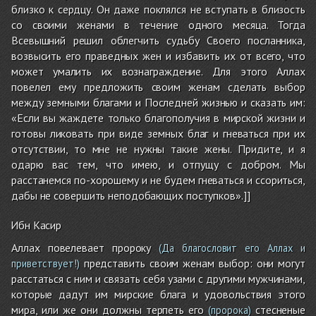
близко к сердцу. Он даже поклялся не вступать в близость
со своими женами в течение одного месяца. Тогда
Всевышний решил облегчить судьбу Своего посланника,
возвысить его праведных жен и избавить их от всего, что
может умалить их вознаграждение. Для этого Аллах
повелел ему предложить своим женам сделать выбор
между земными благами и Последней жизнью и сказать им:
«Если вы жаждете только благополучия в мирской жизни и
готовы ликовать при виде земных благ и гневаться при их
отсутствии, то мне не нужны такие жены. Придите, и я
одарю вас тем, что имею, и отпущу с добром. Мы
расстанемся по-хорошему и не будем гневаться и ссориться,
дабы не совершить неподобающих поступков».]]
Ибн Касир
Аллах повелевает пророку
(Да благословит его Аллах и
представить своим женам выбор: они могут
приветствует!)
расстаться с ним и связать себя узами с другими мужчинами,
которые дадут им мирские блага и удовольствия этого
мира, или же они должны терпеть его
стесненые
(пророка)