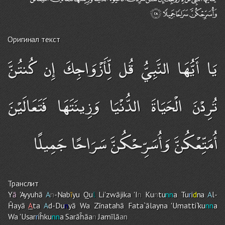
Оригинал текст
يَا أَيُّهَا النَّبِيُّ قُل لِّأَزْوَاجِكَ إِن كُنتُنَّ
تُرِدْنَ الْحَيَاةَ الدُّنْيَا وَزِينَتَهَا فَتَعَالَيْنَ
أُمَتِّعْكُنَّ وَأُسَرِّحْكُنَّ سَرَاحًا جَمِيلًا
Транслит
Y
ā
'Ayyuhā
A
n
-Nab
ī
yu Qu
l
Li'zwājika 'I
n
Ku
n
tu
nn
a Tu
r
i
d
na
A
l-
Ĥayā
A
ta
A
d-Du
n
yā Wa Zīnatahā Fata`ālayna 'Umatti`ku
nn
a
Wa 'Usar
r
iĥku
nn
a Sarāĥāa
n
Jamīlā
an