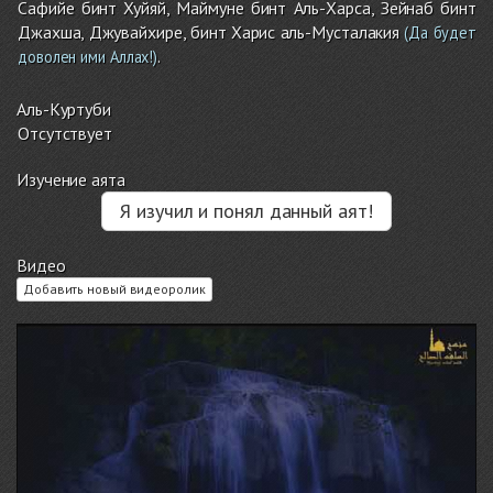
Сафийе бинт Хуйяй, Маймуне бинт Аль-Харса, Зейнаб бинт
Джахша, Джувайхире, бинт Харис аль-Мусталакия
(Да будет
.
доволен ими Аллах!)
Аль-Куртуби
Отсутствует
Изучение аята
Я изучил и понял данный аят!
Видео
Добавить новый видеоролик