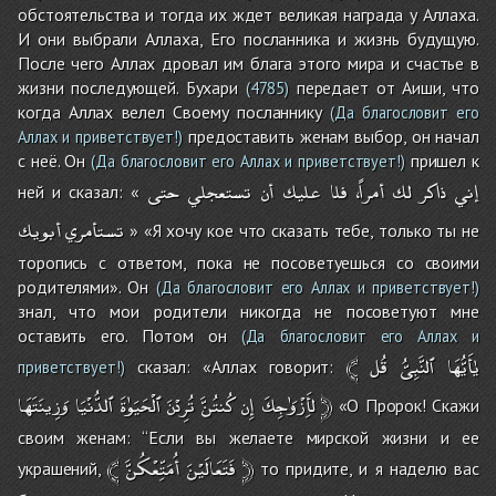
обстоятельства и тогда их ждет великая награда у Аллаха.
И они выбрали Аллаха, Его посланника и жизнь будущую.
После чего Аллах дровал им блага этого мира и счастье в
жизни последующей. Бухари
передает от Аиши, что
(4785)
когда Аллах велел Своему посланнику
(Да благословит его
предоставить женам выбор, он начал
Аллах и приветствует!)
с неё. Он
пришел к
(Да благословит его Аллах и приветствует!)
إني
ذاكر
لك
أمراً،
فلا
عليك
أن
تستعجلي
حتى
ней и сказал: «
تستأمري
أبويك
» «Я хочу кое что сказать тебе, только ты не
торопись с ответом, пока не посоветуешься со своими
родителями». Он
(Да благословит его Аллах и приветствует!)
знал, что мои родители никогда не посоветуют мне
оставить его. Потом он
(Да благословит его Аллах и
﴾
قُل
ٱلنَّبِىُّ
يٰأَيُّهَا
сказал: «Аллах говорит:
приветствует!)
وَزِينَتَهَا
ٱلدُّنْيَا
ٱلْحَيَوٰةَ
تُرِدْنَ
كُنتُنَّ
إِن
لأَِزْوَٰجِكَ
﴿
«О Пророк! Скажи
своим женам: ‘‘Если вы желаете мирской жизни и ее
﴾
أُمَتِّعْكُنَّ
فَتَعَالَيْنَ
﴿
украшений,
то придите, и я наделю вас