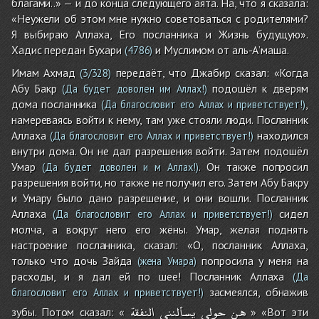
благами..» — и до конца следующего аята. На, что я сказала:
«Неужели об этом мне нужно советоваться с родителями?
Я выбираю Аллаха, Его посланника и Жизнь будущую».
Хадис передан Бухари
и Муслимом от аль-А’маша.
(4786)
Имам Ахмад
передаёт, что Джабир сказал: «Когда
(3/328)
Абу Бакр
подошёл к дверям
(Да будет доволен им Аллах!)
дома посланника
,
(Да благословит его Аллах и приветствует!)
намереваясь войти к нему, там уже стояли люди. Посланник
Аллаха
находился
(Да благословит его Аллах и приветствует!)
внутри дома. Он не дал разрешения войти. Затем подошёл
Умар
. Он также попросил
(Да будет доволен и м Аллах!)
разрешения войти, но также не получил его. Затем Абу Бакру
и Умару было дано разрешение, и они вошли. Посланник
Аллаха
сидел
(Да благословит его Аллах и приветствует!)
молча, а вокруг него его жёны. Умар, желая поднять
настроение посланника, сказал: «О, посланник Аллаха,
только что дочь Зайда
попросила у меня на
(жена Умара)
расходы, и я дал ей по шее! Посланник Аллаха
(Да
засмеялся, обнажив
благословит его Аллах и приветствует!)
هن
حولي
يسألنني
النفقة
зубы. Потом сказал: «
» «Вот эти