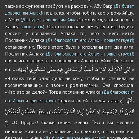
также вокруг меня требуют на расходы». Абу Бакр
(Да будет
поднялся, чтобы побить свою дочь Айшу,
доволен им Аллах!)
а Умар
поднялся, чтобы побить
(Да будет доволен им Аллах!)
Хафсу
. Оба они сказали: «Неужели вы будите
(свою дочь)
просить у посланника Аллаха то, чего у него нет?»
Посланник Аллаха
(Да благословит его Аллах и приветствует!)
остановил их. После этого были ниспосланы эти два аята.
Посланник Аллаха
(Да благословит его Аллах и приветствует!)
начал исполнение этого повеления Аллаха с Айши. Он сказал
إِنِّي
أَذكُْرُ
لَكِ
أَمْرًا
مَا
أُحِبُّ
أَنْ
تَعْجَلِي
فِيهِ
حَتَّى
تَسْتَأْمِرِي
أَبَوَيْك
ей: «
»
«Я скажу тебе одно дело, не хочу, чтобы ты спешила, не
посоветовавшись с твоими родителями». Она спросила:
«Что это за дело?» Тогда посланник Аллаха
(Да благословит
﴾
يٰأَيُّهَا
прочитал ей эти два аята:
его Аллах и приветствует!)
ٱلنَّبِىُّ
قُل
لأَِزْوَٰجِكَ
إِن
كُنتُنَّ
تُرِدْنَ
ٱلْحَيَوٰةَ
ٱلدُّنْيَا
وَزِينَتَهَا
فَتَعَالَيْنَ
أُمَتِّعْكُنَّ
﴿
«О Пророк! Скажи своим женам: ‘‘Если вы желаете
мирской жизни и ее украшений, то придите, и я наделю вас
благами ..». Айша
воскликнула:
(Да будет доволен ею Аллах!)