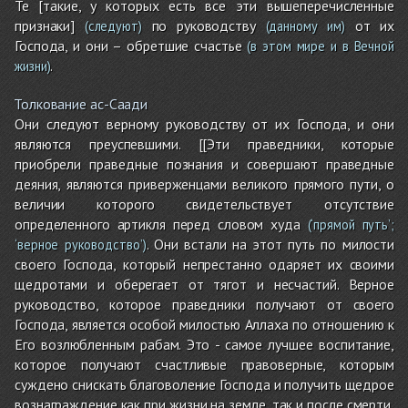
Те [такие, у которых есть все эти вышеперечисленные
признаки]
по руководству
от их
(следуют)
(данному им)
Господа, и они – обретшие счастье
(в этом мире и в Вечной
.
жизни)
Толкование ас-Саади
Они следуют верному руководству от их Господа, и они
являются преуспевшими. [[Эти праведники, которые
приобрели праведные познания и совершают праведные
деяния, являются приверженцами великого прямого пути, о
величии которого свидетельствует отсутствие
определенного артикля перед словом худа
(‘прямой путь’;
. Они встали на этот путь по милости
‘верное руководство’)
своего Господа, который непрестанно одаряет их своими
щедротами и оберегает от тягот и несчастий. Верное
руководство, которое праведники получают от своего
Господа, является особой милостью Аллаха по отношению к
Его возлюбленным рабам. Это - самое лучшее воспитание,
которое получают счастливые правоверные, которым
суждено снискать благоволение Господа и получить щедрое
вознаграждение как при жизни на земле, так и после смерти,