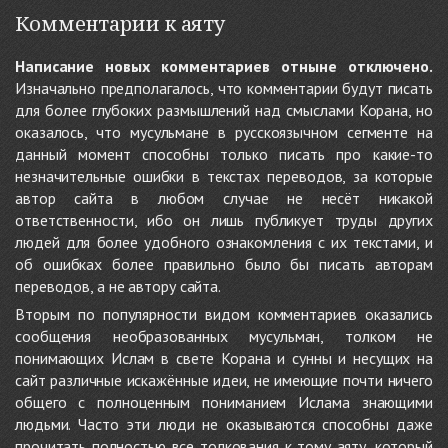
Комментарии к аяту
Написание новых комментариев отныне отключено.
Изначально предполагалось, что комментарии будут писать
для более глубоких размышлений над смыслами Корана, но
оказалось, что мусульмане в русскоязычном сегменте на
данный момент способны только писать про какие-то
незначительные ошибки в текстах переводов, за которые
автор сайта в любом случае не несёт никакой
ответственности, ибо он лишь публикует труды других
людей для более удобного ознакомления с их текстами, и
об ошибках более правильно было бы писать авторам
переводов, а не автору сайта.
Вторым по популярности видом комментариев оказались
сообщения необразованных мусульман, толком не
понимающих Ислам в свете Корана и сунны и несущих на
сайт различные искажённые идеи, не имеющие почти ничего
общего с полноценным пониманием Ислама знающими
людьми. Часто эти люди не оказываются способны даже
прочитать полностью все толкования к тому аяту, который