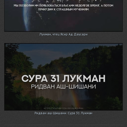
Лукман, чтец Ясир Ад Даусари
Ридван аш-Шишани. Сура 31 Лукман