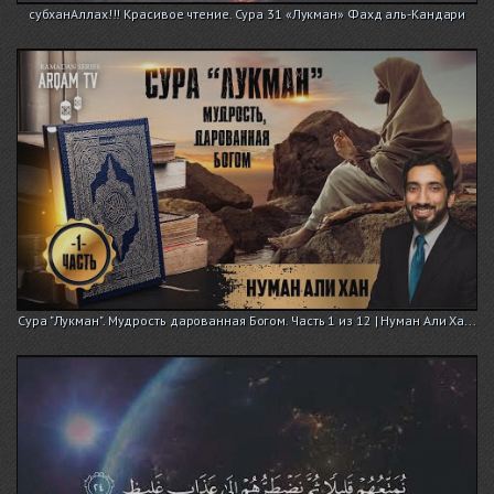
субханАллах!!! Красивое чтение. Сура 31 «Лукман» Фахд аль-Кандари
Сура "Лукман". Мудрость дарованная Богом. Часть 1 из 12 | Нуман Али Ха...