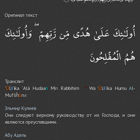
Оригинал текст
أُولَـٰئِكَ عَلَىٰ هُدًى مِّن رَّبِّهِمْ ۖ وَأُولَـٰئِكَ
هُمُ الْمُفْلِحُونَ
Транслит
'
Ū
l
ā
'ika `Alá Hudáa
n
Mi
n
Rabbihi
m
Wa '
Ū
l
ā
'ika Humu
A
l-
Mufliĥ
ū
n
a
Эльмир Кулиев
Они следуют верному руководству от их Господа, и они
являются преуспевшими.
Абу Адель