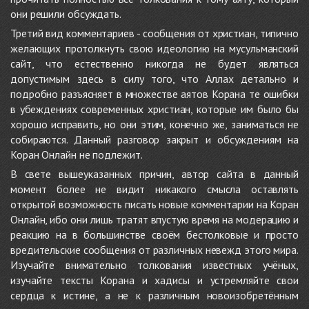
они решили обсуждать.
Третий вид комментариев - сообщения от христиан, типично
желающих протолкнуть свою идеологию на мусульманский
сайт, что естественно никогда не будет являться
допустимым здесь в силу того, что Аллах детально и
подробно разъясняет в множестве аятов Корана те ошибки
в убеждениях современных христиан, которые им было бы
хорошо исправить, но они этим, конечно же, заниматься не
собираются. Данный разговор закрыт и обсуждениям на
Коран Онлайн не подлежит.
В свете вышеуказанных причин, автор сайта в данный
момент более не видит никакого смысла оставлять
открытой возможность писать новые комментарии на Коран
Онлайн, ибо они лишь тратят впустую время на модерацию и
реакцию на в большинстве своём бестолковые и просто
вредительские сообщения от различных невежд этого мира.
Изучайте внимательно толкования известных учёных,
изучайте тексты Корана и хадисы и устремляйте свои
сердца к истине, а не к различным новоизобретённым