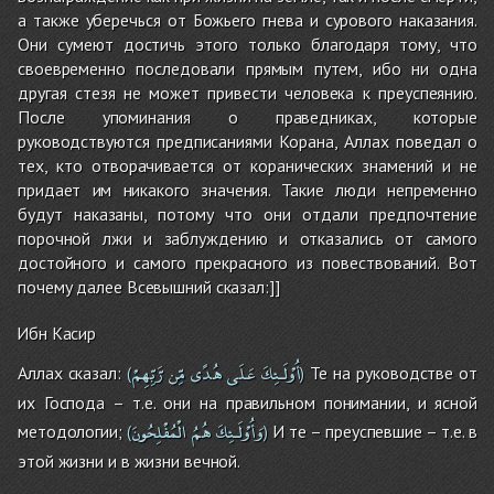
а также уберечься от Божьего гнева и сурового наказания.
Они сумеют достичь этого только благодаря тому, что
своевременно последовали прямым путем, ибо ни одна
другая стезя не может привести человека к преуспеянию.
После упоминания о праведниках, которые
руководствуются предписаниями Корана, Аллах поведал о
тех, кто отворачивается от коранических знамений и не
придает им никакого значения. Такие люди непременно
будут наказаны, потому что они отдали предпочтение
порочной лжи и заблуждению и отказались от самого
достойного и самого прекрасного из повествований. Вот
почему далее Всевышний сказал:]]
Ибн Касир
أُوْلَـئِكَ
عَلَى
هُدًى
مِّن
رَّبِّهِمْ
Аллах сказал:
Те на руководстве от
(
)
их Господа – т.е. они на правильном понимании, и ясной
وَأُوْلَـئِكَ
هُمُ
الْمُفْلِحُونَ
методологии;
И те – преуспевшие – т.е. в
(
)
этой жизни и в жизни вечной.