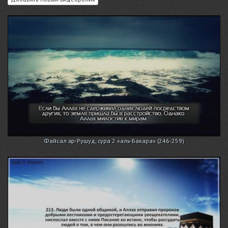
Файсал ар-Рушуд, сура 2 «аль-Бакара» (246-259)