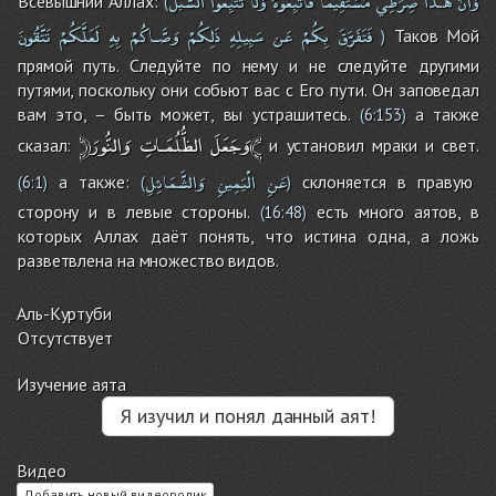
وَأَنَّ
هَـذَا
صِرَطِي
مُسْتَقِيمًا
فَاتَّبِعُوهُ
وَلاَ
تَتَّبِعُواْ
السُّبُلَ
Всевышний Аллах:
(
فَتَفَرَّقَ
بِكُمْ
عَن
سَبِيلِهِ
ذَلِكُمْ
وَصَّـاكُمْ
بِهِ
لَعَلَّكُمْ
تَتَّقُونَ
Таков Мой
)
прямой путь. Следуйте по нему и не следуйте другими
путями, поскольку они собьют вас с Его пути. Он заповедал
вам это, – быть может, вы устрашитесь.
а также
(
6:153
)
وَالنُّورَ﴾
﴿وَجَعَلَ
الظُّلُمَـاتِ
сказал:
и установил мраки и свет.
عَنِ
الْيَمِينِ
وَالشَّمَائِلِ
а также:
склоняется в правую
(
6:1
)
(
)
сторону и в левые стороны.
есть много аятов, в
(
16:48
)
которых Аллах даёт понять, что истина одна, а ложь
разветвлена на множество видов.
Аль-Куртуби
Отсутствует
Изучение аята
Я изучил и понял данный аят!
Видео
Добавить новый видеоролик