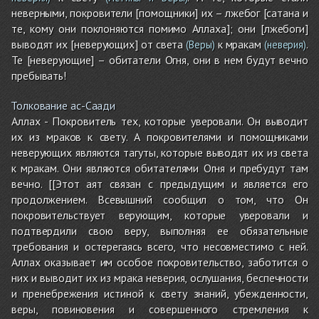
неверными, покровители [помощники] их – лжебог [сатана и
те, кому они поклоняются помимо Аллаха]; они [лжебоги]
выводят их [неверующих] от света
к мракам
.
(Веры)
(неверия)
Те [неверующие] – обитатели Огня, они в нем будут вечно
пребывать!
Толкование ас-Саади
Аллах - Покровитель тех, которые уверовали. Он выводит
их из мраков к свету. А покровителями и помощниками
неверующих являются тагуты, которые выводят их из света
к мракам. Они являются обитателями Огня и пребудут там
вечно. [[Этот аят связан с предыдущим и является его
продолжением. Всевышний сообщил о том, что Он
покровительствует верующим, которые уверовали и
подтвердили свою веру, выполняя ее обязательные
требования и остерегаясь всего, что несовместимо с ней.
Аллах оказывает им особое покровительство, заботится о
них и выводит их из мрака неверия, ослушания, беспечности
и пренебрежения истиной к свету знаний, убежденности,
веры, повиновения и совершенного стремления к