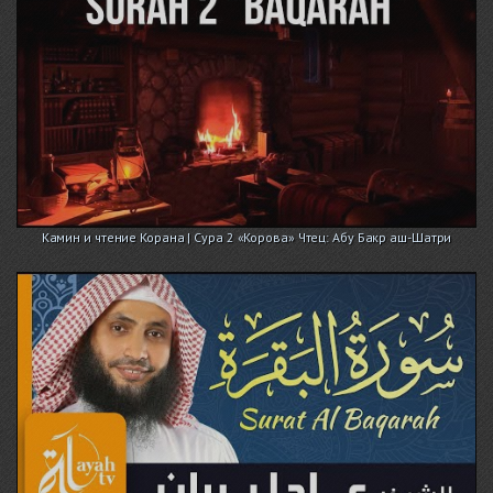
Камин и чтение Корана | Сура 2 «Корова» Чтец: Абу Бакр аш-Шатри