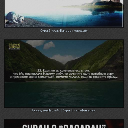
Сура 2 «Аль-Бакара (Корова)»
Ахмад ан-Нуфейс | Сура 2 «аль-Бакара».