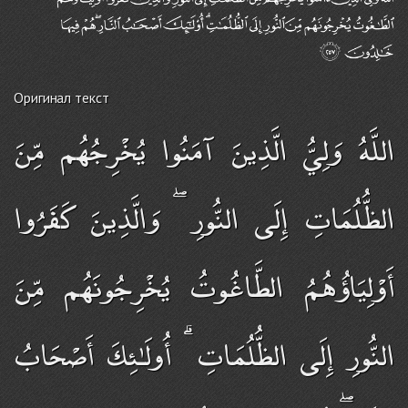
Оригинал текст
اللَّهُ وَلِيُّ الَّذِينَ آمَنُوا يُخْرِجُهُم مِّنَ
الظُّلُمَاتِ إِلَى النُّورِ ۖ وَالَّذِينَ كَفَرُوا
أَوْلِيَاؤُهُمُ الطَّاغُوتُ يُخْرِجُونَهُم مِّنَ
النُّورِ إِلَى الظُّلُمَاتِ ۗ أُولَـٰئِكَ أَصْحَابُ