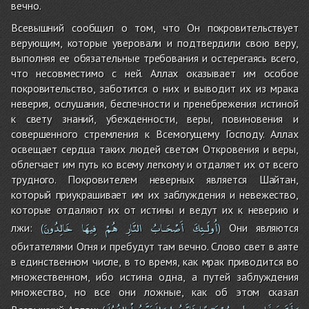
вечно.
Всевышний сообщил о том, что Он покровительствует
верующим, которые уверовали и подтвердили свою веру,
выполняя ее обязательные требования и остерегаясь всего,
что несовместимо с ней. Аллах оказывает им особое
покровительство, заботится о них и выводит их из мрака
неверия, ослушания, беспечности и пренебрежения истиной
к свету знаний, убежденности, веры, повиновения и
совершенного стремления к Всемогущему Господу. Аллах
освещает сердца таких людей светом Откровения и веры,
облегчает им путь ко всему легкому и отдаляет их от всего
трудного. Покровителем неверных является Шайтан,
который приукрашивает им их заблуждения и невежество,
которые отдаляют их от истины и ведут их к неверию и
أُولَـئِكَ
أَصْحَـابُ
النَّارِ
هُمْ
فِيهَا
خَالِدُونَ
лжи:
Они являются
(
)
обитателями Огня и пребудут там вечно. Слово свет в аяте
в единственном числе, в то время, как мрак приводится во
множественном, ибо истина одна, а путей заблуждения
множество, но все они ложные, как об этом сказал