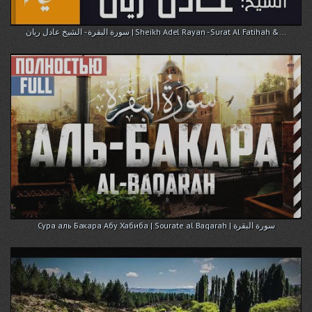
سورة البقرة - الشيخ عادل ريان | Sheikh Adel Rayan - Surat Al Fatihah &...
Cура аль Бакара Абу Хабиба | Sourate al Baqarah | سورة البقرة