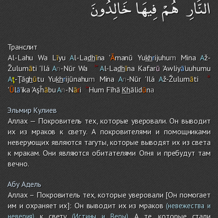
النَّارِ ۖ هُمْ فِيهَا خَالِدُونَ
Транслит
Al-Lah
u
Wa L
ī
yu
A
l-La
dh
ī
na '
Ā
manū Yu
kh
r
ijuhu
m
Mina
A
ž-
Žulum
ā
ti 'Ilá
A
n
-Nūr Wa
A
l-La
dh
ī
na Kafar
ū
'Awliy
ā
'uuhumu
A
ţ
-Ţā
gh
ū
tu Yu
kh
r
ijūnahu
m
Mina
A
n
-Nūr 'Ilá
A
ž-Žulum
ā
ti
'
Ū
l
ā
'ika 'Aşĥ
ā
bu
A
n
-N
ā
r
i
Hu
m
Fīhā
Kh
ālid
ū
n
a
Эльмир Кулиев
Аллах — Покровитель тех, которые уверовали. Он выводит
их из мраков к свету. А покровителями и помощниками
неверующих являются тагуты, которые выводят их из света
к мракам. Они являются обитателями Огня и пребудут там
вечно.
Абу Адель
Аллах – Покровитель тех, которые уверовали [Он помогает
им и охраняет их]: Он выводит их из мраков
(невежества и
к свету
. А те, которые стали
неверия)
(Истины и Веры)