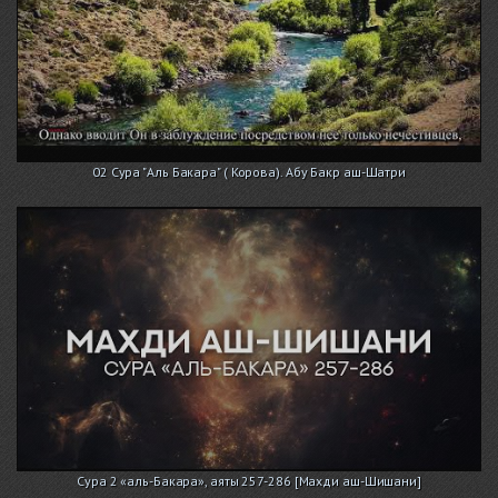
02 Сура "Аль Бакара" ( Корова). Абу Бакр аш-Шатри
Сура 2 «аль-Бакара», аяты 257-286 [Махди аш-Шишани]