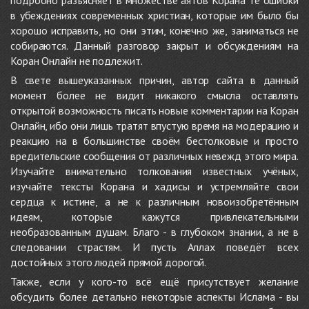
подробно разъясняет в множестве аятов Корана те ошибки
в убеждениях современных христиан, которые им было бы
хорошо исправить, но они этим, конечно же, заниматься не
собираются. Данный разговор закрыт и обсуждениям на
Коран Онлайн не подлежит.
В свете вышеуказанных причин, автор сайта в данный
момент более не видит никакого смысла оставлять
открытой возможность писать новые комментарии на Коран
Онлайн, ибо они лишь тратят впустую время на модерацию и
реакцию на в большинстве своём бестолковые и просто
вредительские сообщения от различных невежд этого мира.
Изучайте внимательно толкования известных учёных,
изучайте тексты Корана и хадисы и устремляйте свои
сердца к истине, а не к различным новоизобретённым
идеям, которые кажутся привлекательными
необразованным душам. Благо - в глубоком знании, а не в
следовании страстям. И пусть Аллах поведёт всех
достойных этого людей прямой дорогой.
Также, если у кого-то всё ещё присутствует желание
обсудить более детально некоторые аспекты Ислама - вы