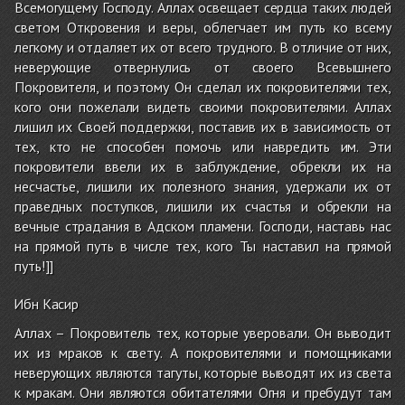
Всемогущему Господу. Аллах освещает сердца таких людей
светом Откровения и веры, облегчает им путь ко всему
легкому и отдаляет их от всего трудного. В отличие от них,
неверующие отвернулись от своего Всевышнего
Покровителя, и поэтому Он сделал их покровителями тех,
кого они пожелали видеть своими покровителями. Аллах
лишил их Своей поддержки, поставив их в зависимость от
тех, кто не способен помочь или навредить им. Эти
покровители ввели их в заблуждение, обрекли их на
несчастье, лишили их полезного знания, удержали их от
праведных поступков, лишили их счастья и обрекли на
вечные страдания в Адском пламени. Господи, наставь нас
на прямой путь в числе тех, кого Ты наставил на прямой
путь!]]
Ибн Касир
Аллах – Покровитель тех, которые уверовали. Он выводит
их из мраков к свету. А покровителями и помощниками
неверующих являются тагуты, которые выводят их из света
к мракам. Они являются обитателями Огня и пребудут там